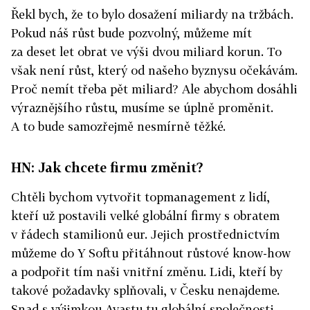
Řekl bych, že to bylo dosažení miliardy na tržbách.
Pokud náš růst bude pozvolný, můžeme mít
za deset let obrat ve výši dvou miliard korun. To
však není růst, který od našeho byznysu očekávám.
Proč nemít třeba pět miliard? Ale abychom dosáhli
výraznějšího růstu, musíme se úplně proměnit.
A to bude samozřejmě nesmírně těžké.
HN: Jak chcete firmu změnit?
Chtěli bychom vytvořit topmanagement z lidí,
kteří už postavili velké globální firmy s obratem
v řádech stamilionů eur. Jejich prostřednictvím
můžeme do Y Softu přitáhnout růstové know-how
a podpořit tím naši vnitřní změnu. Lidi, kteří by
takové požadavky splňovali, v Česku nenajdeme.
Snad s výjimkou Avastu tu globální společnosti