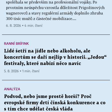
spoléhala se především na profesionální vojáky. Po
prvotním neúspěchu vzrostla důležitost Prigožinových
wagnerovců a stavy regulérní armády doplnilo zhruba
300 tisíc mužů z částečné mobilizace....
6. 8. 2026 ▪ 4 min. čtení
RANNÍ BRÍFINK
Lidé šetří na jídle nebo alkoholu, ale
koncertům se daří nejlíp v historii. „Jedou“
festivaly, které nabízí něco navíc
5. 8. 2026 ▪ 1 min. čtení
ANALÝZA
Podvod, nebo jsme prostě horší? Proč
evropské firmy drtí čínská konkurence a co
s tím chce udělat česká vláda