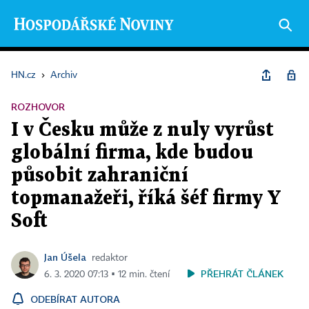
HN.cz
›
Archiv
ROZHOVOR
I v Česku může z nuly vyrůst
globální firma, kde budou
působit zahraniční
topmanažeři, říká šéf firmy Y
Soft
Jan Úšela
redaktor
PŘEHRÁT ČLÁNEK
6. 3. 2020 07:13 ▪ 12 min. čtení
ODEBÍRAT AUTORA