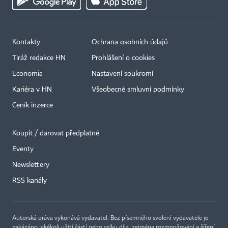
Kontakty
Ochrana osobních údajů
Tiráž redakce HN
Prohlášení o cookies
Economia
Nastavení soukromí
Kariéra v HN
Všeobecné smluvní podmínky
Ceník inzerce
Koupit / darovat předplatné
Eventy
×
Newslettery
RSS kanály
Autorská práva vykonává vydavatel. Bez písemného svolení vydavatele je
zakázáno jakékoli užití částí nebo celku díla, zejména rozmnožování a šíření