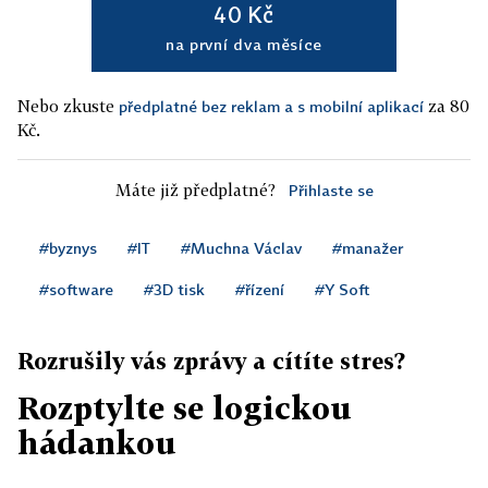
40 Kč
na první dva měsíce
Nebo zkuste
za 80
předplatné bez reklam a s mobilní aplikací
Kč.
Máte již předplatné?
Přihlaste se
#byznys
#IT
#Muchna Václav
#manažer
#software
#3D tisk
#řízení
#Y Soft
Rozrušily vás zprávy a cítíte stres?
Rozptylte se logickou
hádankou