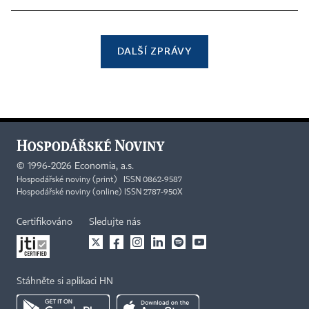
DALŠÍ ZPRÁVY
©
1996-2026
Economia, a.s.
Hospodářské noviny (print) ISSN 0862-9587
Hospodářské noviny (online) ISSN 2787-950X
Certifikováno
Sledujte nás
Stáhněte si aplikaci HN