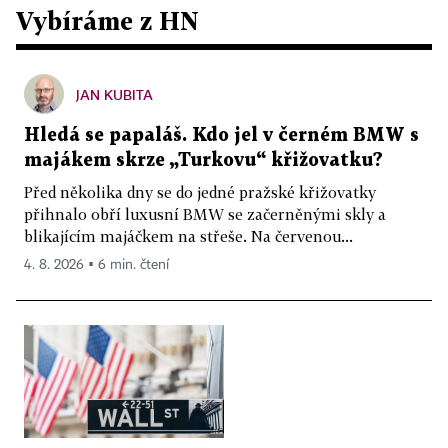
Vybíráme z HN
JAN KUBITA
Hledá se papaláš. Kdo jel v černém BMW s
majákem skrze „Turkovu“ křižovatku?
Před několika dny se do jedné pražské křižovatky
přihnalo obří luxusní BMW se začerněnými skly a
blikajícím majáčkem na střeše. Na červenou...
4. 8. 2026 ▪ 6 min. čtení