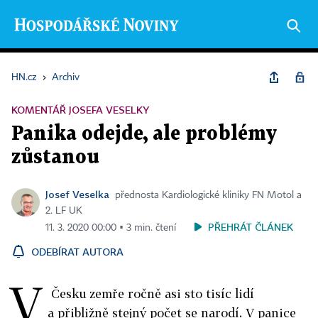
HN.cz
›
Archiv
KOMENTÁŘ JOSEFA VESELKY
Panika odejde, ale problémy
zůstanou
Josef Veselka
přednosta Kardiologické kliniky FN Motol a
2. LF UK
PŘEHRÁT ČLÁNEK
11. 3. 2020 00:00 ▪ 3 min. čtení
ODEBÍRAT AUTORA
V
Česku zemře ročně asi sto tisíc lidí
a přibližně stejný počet se narodí. V panice