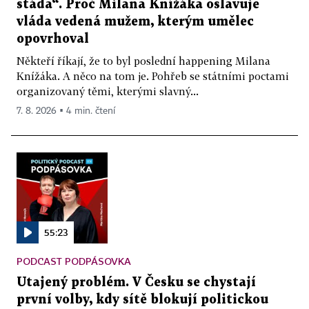
stáda“. Proč Milana Knížáka oslavuje
vláda vedená mužem, kterým umělec
opovrhoval
Někteří říkají, že to byl poslední happening Milana
Knížáka. A něco na tom je. Pohřeb se státními poctami
organizovaný těmi, kterými slavný...
7. 8. 2026 ▪ 4 min. čtení
55:23
PODCAST PODPÁSOVKA
Utajený problém. V Česku se chystají
první volby, kdy sítě blokují politickou