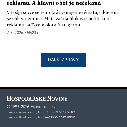
reklamu. A hlavní oběť je nečekaná
V Podpásovce se tentokrát věnujeme tématu, o kterém
se vůbec nemluví. Meta začala blokovat politickou
reklamu na Facebooku a Instagramu a...
7. 8. 2026 ▪ 55:23 min.
DALŠÍ ZPRÁVY
©
1996-2026
Economia, a.s.
Hospodářské noviny (print) ISSN 0862-9587
Hospodářské noviny (online) ISSN 2787-950X