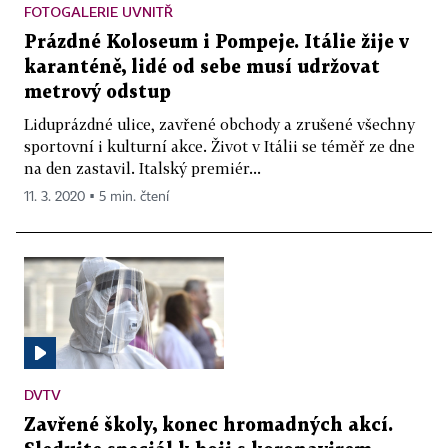
FOTOGALERIE UVNITŘ
Prázdné Koloseum i Pompeje. Itálie žije v
karanténě, lidé od sebe musí udržovat
metrový odstup
Liduprázdné ulice, zavřené obchody a zrušené všechny
sportovní i kulturní akce. Život v Itálii se téměř ze dne
na den zastavil. Italský premiér...
11. 3. 2020 ▪ 5 min. čtení
DVTV
Zavřené školy, konec hromadných akcí.