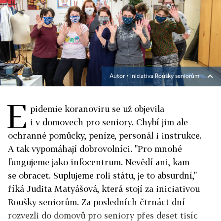
Autor ▪
iniciativa Roušky seniorům
E
pidemie koranoviru se už objevila
i v domovech pro seniory. Chybí jim ale
ochranné pomůcky, peníze, personál i instrukce.
A tak vypomáhají dobrovolníci. "Pro mnohé
fungujeme jako infocentrum. Nevědí ani, kam
se obracet. Suplujeme roli státu, je to absurdní,"
říká Judita Matyášová, která stojí za iniciativou
Roušky seniorům. Za posledních čtrnáct dní
rozvezli do domovů pro seniory přes deset tisíc