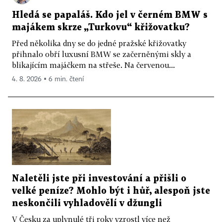
Hledá se papaláš. Kdo jel v černém BMW s
majákem skrze „Turkovu“ křižovatku?
Před několika dny se do jedné pražské křižovatky
přihnalo obří luxusní BMW se začerněnými skly a
blikajícím majáčkem na střeše. Na červenou...
4. 8. 2026 ▪ 6 min. čtení
Naletěli jste při investování a přišli o
velké peníze? Mohlo být i hůř, alespoň jste
neskončili vyhladovělí v džungli
V Česku za uplynulé tři roky vzrostl více než