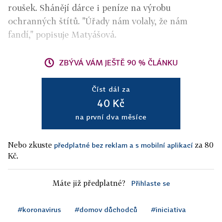
roušek. Shánějí dárce i peníze na výrobu
ochranných štítů. "Úřady nám volaly, že nám
fandí," popisuje Matyášová.
ZBÝVÁ VÁM JEŠTĚ 90 % ČLÁNKU
Číst dál za
40 Kč
na první dva měsíce
Nebo zkuste
za 80
předplatné bez reklam a s mobilní aplikací
Kč.
Máte již předplatné?
Přihlaste se
#koronavirus
#domov důchodců
#iniciativa