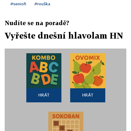
#senioři
#rouška
Nudíte se na poradě?
Vyřešte dnešní hlavolam HN
HRÁT
HRÁT