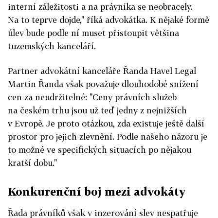
interní záležitosti a na právníka se neobracely.
Na to teprve dojde," říká advokátka. K nějaké formě
úlev bude podle ní muset přistoupit většina
tuzemských kanceláří.
Partner advokátní kanceláře Řanda Havel Legal
Martin Řanda však považuje dlouhodobé snížení
cen za neudržitelné: "Ceny právních služeb
na českém trhu jsou už teď jedny z nejnižších
v Evropě. Je proto otázkou, zda existuje ještě další
prostor pro jejich zlevnění. Podle našeho názoru je
to možné ve specifických situacích po nějakou
kratší dobu."
Konkurenční boj mezi advokáty
Řada právníků však v inzerování slev nespatřuje