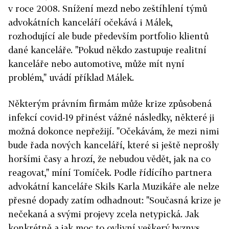
v roce 2008. Snížení mezd nebo zeštíhlení týmů
advokátních kanceláří očekává i Málek,
rozhodující ale bude především portfolio klientů
dané kanceláře. "Pokud někdo zastupuje realitní
kanceláře nebo automotive, může mít nyní
problém," uvádí příklad Málek.
Některým právním firmám může krize způsobená
infekcí covid-19 přinést vážné následky, některé ji
možná dokonce nepřežijí. "Očekávám, že mezi nimi
bude řada nových kanceláří, které si ještě neprošly
horšími časy a hrozí, že nebudou vědět, jak na co
reagovat," míní Tomíček. Podle řídícího partnera
advokátní kanceláře Skils Karla Muzikáře ale nelze
přesné dopady zatím odhadnout: "Současná krize je
nečekaná a svými projevy zcela netypická. Jak
konkrétně a jak moc to ovlivní veškerý byznys,