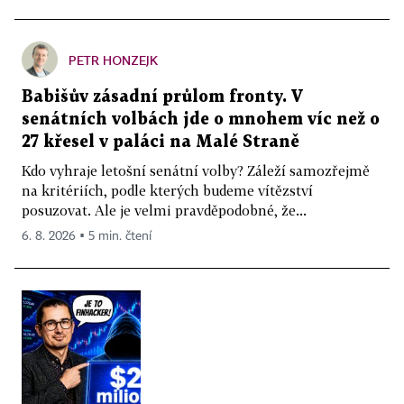
PETR HONZEJK
Babišův zásadní průlom fronty. V
senátních volbách jde o mnohem víc než o
27 křesel v paláci na Malé Straně
Kdo vyhraje letošní senátní volby? Záleží samozřejmě
na kritériích, podle kterých budeme vítězství
posuzovat. Ale je velmi pravděpodobné, že...
6. 8. 2026 ▪ 5 min. čtení