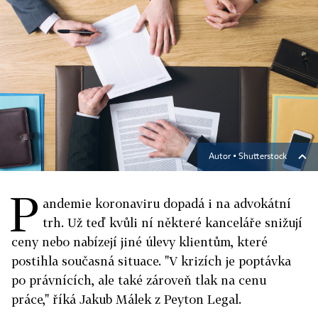
Autor ▪
Shutterstock
P
andemie koronaviru dopadá i na advokátní
trh. Už teď kvůli ní některé kanceláře snižují
ceny nebo nabízejí jiné úlevy klientům, které
postihla současná situace. "V krizích je poptávka
po právnících, ale také zároveň tlak na cenu
práce," říká Jakub Málek z Peyton Legal.