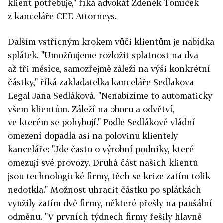
klient potřebuje," říká advokát Zdeněk Tomíček
z kanceláře CEE Attorneys.
Dalším vstřícným krokem vůči klientům je nabídka
splátek. "Umožňujeme rozložit splatnost na dva
až tři měsíce, samozřejmě záleží na výši konkrétní
částky," říká zakladatelka kanceláře Sedlakova
Legal Jana Sedláková. "Nenabízíme to automaticky
všem klientům. Záleží na oboru a odvětví,
ve kterém se pohybují." Podle Sedlákové vládní
omezení dopadla asi na polovinu klientely
kanceláře: "Jde často o výrobní podniky, které
omezují své provozy. Druhá část našich klientů
jsou technologické firmy, těch se krize zatím tolik
nedotkla." Možnost uhradit částku po splátkách
využily zatím dvě firmy, některé přešly na paušální
odměnu. "V prvních týdnech firmy řešily hlavně