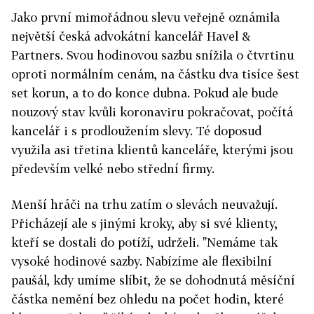
Jako první mimořádnou slevu veřejně oznámila
největší česká advokátní kancelář Havel &
Partners. Svou hodinovou sazbu snížila o čtvrtinu
oproti normálním cenám, na částku dva tisíce šest
set korun, a to do konce dubna. Pokud ale bude
nouzový stav kvůli koronaviru pokračovat, počítá
kancelář i s prodloužením slevy. Té doposud
využila asi třetina klientů kanceláře, kterými jsou
především velké nebo střední firmy.
Menší hráči na trhu zatím o slevách neuvažují.
Přicházejí ale s jinými kroky, aby si své klienty,
kteří se dostali do potíží, udrželi. "Nemáme tak
vysoké hodinové sazby. Nabízíme ale flexibilní
paušál, kdy umíme slíbit, že se dohodnutá měsíční
částka nemění bez ohledu na počet hodin, které