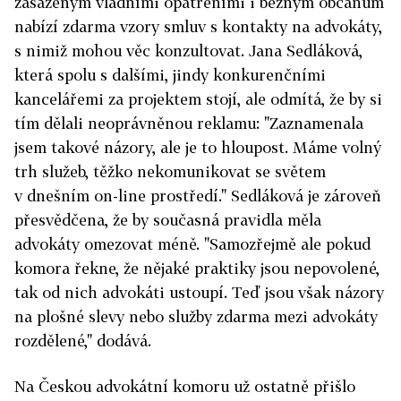
zasaženým vládními opatřeními i běžným občanům
nabízí zdarma vzory smluv s kontakty na advokáty,
s nimiž mohou věc konzultovat. Jana Sedláková,
která spolu s dalšími, jindy konkurenčními
kancelářemi za projektem stojí, ale odmítá, že by si
tím dělali neoprávněnou reklamu: "Zaznamenala
jsem takové názory, ale je to hloupost. Máme volný
trh služeb, těžko nekomunikovat se světem
v dnešním on-line prostředí." Sedláková je zároveň
přesvědčena, že by současná pravidla měla
advokáty omezovat méně. "Samozřejmě ale pokud
komora řekne, že nějaké praktiky jsou nepovolené,
tak od nich advokáti ustoupí. Teď jsou však názory
na plošné slevy nebo služby zdarma mezi advokáty
rozdělené," dodává.
Na Českou advokátní komoru už ostatně přišlo