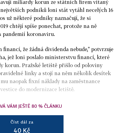
avují miliardy korun ze státních firem vítaný
 největších podniků loni stát vytáhl necelých 16
os už některé podniky naznačují, že si
019 chtějí spíše ponechat, protože na ně
s pandemií koronaviru.
financí, že žádná dividenda nebude," potvrzuje
a, jež loni poslalo ministerstvu financí, které
dy korun. Pražské letiště přišlo od poloviny
ravidelné linky a stojí na něm několik desítek
í mu naopak fixní náklady na zaměstnance
nvestice do modernizace letiště.
VÁ VÁM JEŠTĚ 80 % ČLÁNKU
Číst dál za
40 Kč