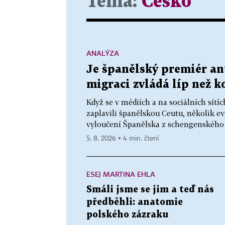
Téma:
Česko
ANALÝZA
Je španělský premiér ant
migraci zvládá líp než k
Když se v médiích a na sociálních sítíc
zaplavili španělskou Ceutu, několik e
vyloučení Španělska z schengenského 
5. 8. 2026 ▪ 4 min. čtení
ESEJ MARTINA EHLA
Smáli jsme se jim a teď nás
předběhli: anatomie
polského zázraku