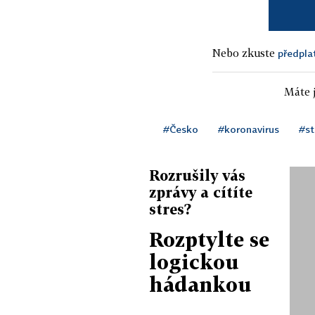
Nebo zkuste
předpla
Máte j
#Česko
#koronavirus
#st
Rozrušily vás
zprávy a cítíte
stres?
Rozptylte se
logickou
hádankou