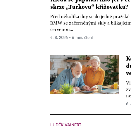
skrze „Turkovu“ křižovatku?
Před několika dny se do jedné pražské
BMW se začerněnými skly a blikající
červenou...
4. 8. 2026 ▪ 6 min. čtení
K
d
v
Vl
zv
ne
6.
LUDĚK VAINERT