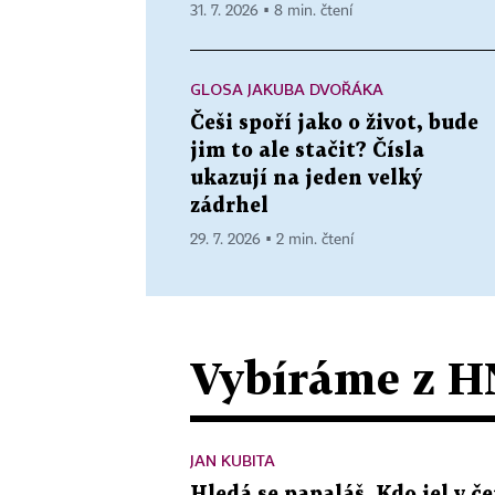
31. 7. 2026 ▪ 8 min. čtení
GLOSA JAKUBA DVOŘÁKA
Češi spoří jako o život, bude
jim to ale stačit? Čísla
ukazují na jeden velký
zádrhel
29. 7. 2026 ▪ 2 min. čtení
Vybíráme z H
JAN KUBITA
Hledá se papaláš. Kdo jel v