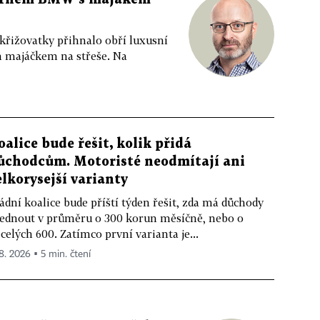
 křižovatky přihnalo obří luxusní
m majáčkem na střeše. Na
oalice bude řešit, kolik přidá
ůchodcům. Motoristé neodmítají ani
elkorysejší varianty
ádní koalice bude příští týden řešit, zda má důchody
ednout v průměru o 300 korun měsíčně, nebo o
celých 600. Zatímco první varianta je...
 8. 2026 ▪ 5 min. čtení