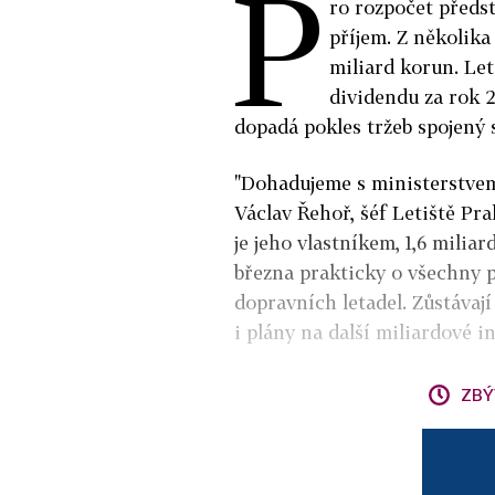
P
ro rozpočet předst
příjem. Z několika
miliard korun. Let
dividendu za rok 2
dopadá pokles tržeb spojený 
"Dohadujeme s ministerstvem 
Václav Řehoř, šéf Letiště Prah
je jeho vlastníkem, 1,6 miliar
března prakticky o všechny p
dopravních letadel. Zůstávaj
i plány na další miliardové i
ZBÝ