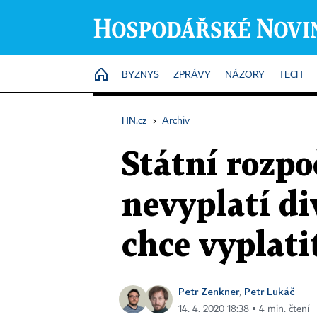
HOME
BYZNYS
ZPRÁVY
NÁZORY
TECH
HN.cz
›
Archiv
Státní rozpo
nevyplatí di
chce vyplati
Petr Zenkner
Petr Lukáč
,
14. 4. 2020 18:38 ▪ 4 min. čtení