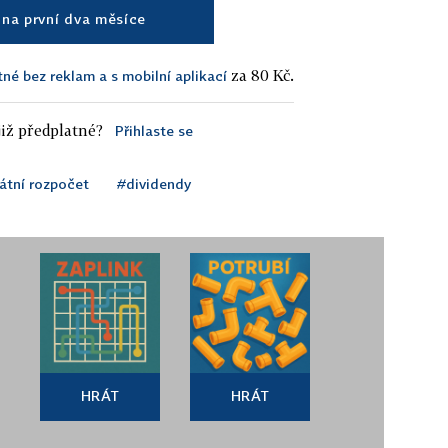
na první dva měsíce
za 80 Kč.
tné bez reklam a s mobilní aplikací
iž předplatné?
Přihlaste se
átní rozpočet
#dividendy
HRÁT
HRÁT