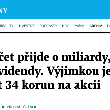
ARCHIV
REALITY
INVESTICE
PODCASTY
HRY
PročNe
D
čet přijde o miliardy,
videndy. Výjimkou j
t 34 korun na akcii
PŘEHRÁT ČLÁNEK