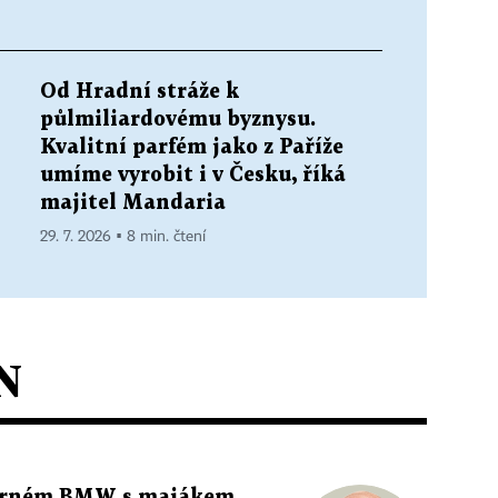
Od Hradní stráže k
půlmiliardovému byznysu.
Kvalitní parfém jako z Paříže
umíme vyrobit i v Česku, říká
majitel Mandaria
29. 7. 2026 ▪ 8 min. čtení
N
 černém BMW s majákem