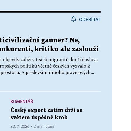
ODEBÍRAT
icivilizační gauner? Ne,
onkurenti, kritiku ale zaslouží
h objevily záběry tisíců migrantů, kteří doslova
vropských politiků včetně českých vyzvalo k
prostoru. A především mnoho pravicových...
KOMENTÁŘ
Český export zatím drží se
světem úspěšně krok
30. 7. 2026 ▪ 2 min. čtení