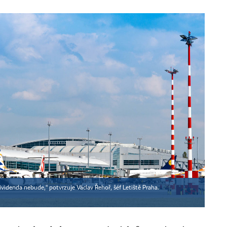
videnda nebude," potvrzuje Václav Řehoř, šéf Letiště Praha.