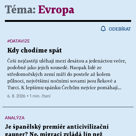
Téma:
Evropa
ODEBÍRAT
#DATAVIZE
Kdy chodíme spát
Češi nejčastěji uléhají mezi desátou a jedenáctou večer,
podobně jako jejich sousedé. Naopak lidé ze
středomořských zemí míří do postele až kolem
půlnoci, největšími nočními sovami jsou Řekové a
Turci. K lepšímu spánku Čechům nejvíce pomáhají...
6. 8. 2026 ▪ 1 min. čtení
ANALÝZA
Je španělský premiér anticivilizační
gauner? Ne, migraci zvládá líp než