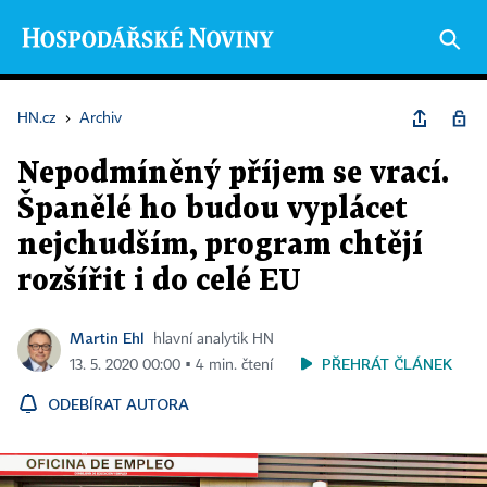
HN.cz
›
Archiv
Nepodmíněný příjem se vrací.
Španělé ho budou vyplácet
nejchudším, program chtějí
rozšířit i do celé EU
Martin Ehl
hlavní analytik HN
PŘEHRÁT ČLÁNEK
13. 5. 2020 00:00 ▪ 4 min. čtení
ODEBÍRAT AUTORA