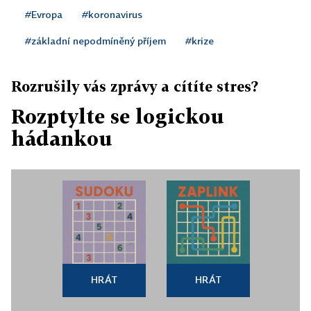
#Evropa
#koronavirus
#základní nepodmíněný příjem
#krize
Rozrušily vás zprávy a cítíte stres?
Rozptylte se logickou
hádankou
HRÁT
HRÁT