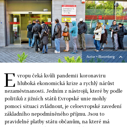
Autor ▪
Bloomberg
E
vropu čeká kvůli pandemii koronaviru
hluboká ekonomická krize a rychlý nárůst
nezaměstnanosti. Jedním z nástrojů, které by podle
politiků z jižních států Evropské unie mohly
pomoci situaci zvládnout, je celoevropské zavedení
základního nepodmíněného příjmu. Jsou to
pravidelné platby státu občanům, na které má