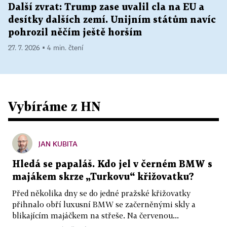
Další zvrat: Trump zase uvalil cla na EU a
desítky dalších zemí. Unijním státům navíc
pohrozil něčím ještě horším
27. 7. 2026 ▪ 4 min. čtení
Vybíráme z HN
JAN KUBITA
Hledá se papaláš. Kdo jel v černém BMW s
majákem skrze „Turkovu“ křižovatku?
Před několika dny se do jedné pražské křižovatky
přihnalo obří luxusní BMW se začerněnými skly a
blikajícím majáčkem na střeše. Na červenou...