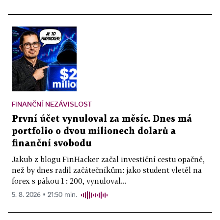
FINANČNÍ NEZÁVISLOST
První účet vynuloval za měsíc. Dnes má
portfolio o dvou milionech dolarů a
finanční svobodu
Jakub z blogu FinHacker začal investiční cestu opačně,
než by dnes radil začátečníkům: jako student vletěl na
forex s pákou 1 : 200, vynuloval...
5. 8. 2026 ▪ 21:50 min.