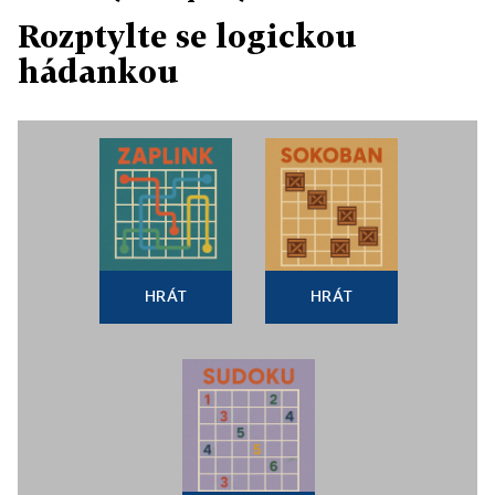
Rozptylte se logickou
hádankou
HRÁT
HRÁT