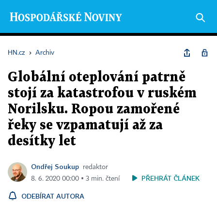
HN.cz
›
Archiv
Globální oteplování patrně
stojí za katastrofou v ruském
Norilsku. Ropou zamořené
řeky se vzpamatují až za
desítky let
Ondřej Soukup
redaktor
PŘEHRÁT ČLÁNEK
8. 6. 2020 00:00 ▪ 3 min. čtení
ODEBÍRAT AUTORA