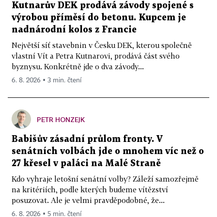
Kutnarův DEK prodává závody spojené s
výrobou příměsí do betonu. Kupcem je
nadnárodní kolos z Francie
Největší síť stavebnin v Česku DEK, kterou společně
vlastní Vít a Petra Kutnarovi, prodává část svého
byznysu. Konkrétně jde o dva závody...
6. 8. 2026 ▪ 3 min. čtení
PETR HONZEJK
Babišův zásadní průlom fronty. V
senátních volbách jde o mnohem víc než o
27 křesel v paláci na Malé Straně
Kdo vyhraje letošní senátní volby? Záleží samozřejmě
na kritériích, podle kterých budeme vítězství
posuzovat. Ale je velmi pravděpodobné, že...
6. 8. 2026 ▪ 5 min. čtení