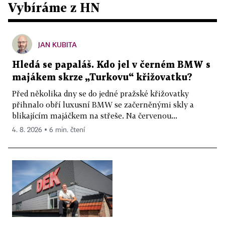
Vybíráme z HN
JAN KUBITA
Hledá se papaláš. Kdo jel v černém BMW s
majákem skrze „Turkovu“ křižovatku?
Před několika dny se do jedné pražské křižovatky
přihnalo obří luxusní BMW se začerněnými skly a
blikajícím majáčkem na střeše. Na červenou...
4. 8. 2026 ▪ 6 min. čtení