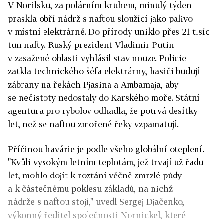
V Norilsku, za polárním kruhem, minulý týden
praskla obří nádrž s naftou sloužící jako palivo
v místní elektrárně. Do přírody uniklo přes 21 tisíc
tun nafty. Ruský prezident Vladimir Putin
v zasažené oblasti vyhlásil stav nouze. Policie
zatkla technického šéfa elektrárny, hasiči budují
zábrany na řekách Pjasina a Ambamaja, aby
se nečistoty nedostaly do Karského moře. Státní
agentura pro rybolov odhadla, že potrvá desítky
let, než se naftou zmořené řeky vzpamatují.
Příčinou havárie je podle všeho globální oteplení.
"Kvůli vysokým letním teplotám, jež trvají už řadu
let, mohlo dojít k roztání věčně zmrzlé půdy
a k částečnému poklesu základů, na nichž
nádrže s naftou stojí," uvedl Sergej Djačenko,
výkonný ředitel společnosti Nornickel, které