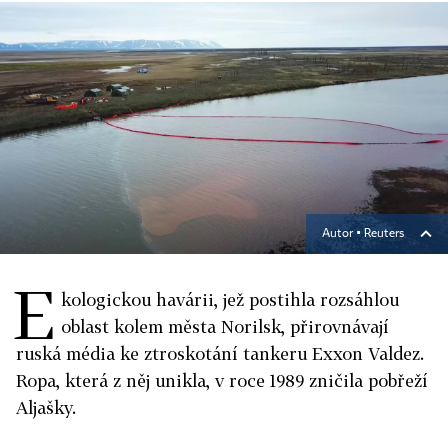
Autor ▪
Reuters
E
kologickou havárii, jež postihla rozsáhlou
oblast kolem města Norilsk, přirovnávají
ruská média ke ztroskotání tankeru Exxon Valdez.
Ropa, která z něj unikla, v roce 1989 zničila pobřeží
Aljašky.