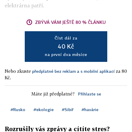
elektrárna patří.
ZBÝVÁ VÁM JEŠTĚ 80 % ČLÁNKU
Číst dál za
40 Kč
na první dva měsíce
Nebo zkuste
za 80
předplatné bez reklam a s mobilní aplikací
Kč.
Máte již předplatné?
Přihlaste se
#Rusko
#ekologie
#Sibiř
#havárie
Rozrušily vás zprávy a cítíte stres?