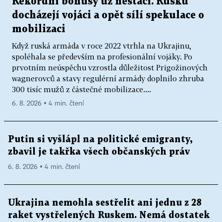
Rekordní bonusy už nestačí. Rusku
docházejí vojáci a opět sílí spekulace o
mobilizaci
Když ruská armáda v roce 2022 vtrhla na Ukrajinu,
spoléhala se především na profesionální vojáky. Po
prvotním neúspěchu vzrostla důležitost Prigožinových
wagnerovců a stavy regulérní armády doplnilo zhruba
300 tisíc mužů z částečné mobilizace....
6. 8. 2026 ▪ 4 min. čtení
Putin si vyšlápl na politické emigranty,
zbavil je takřka všech občanských práv
6. 8. 2026 ▪ 4 min. čtení
Ukrajina nemohla sestřelit ani jednu z 28
raket vystřelených Ruskem. Nemá dostatek