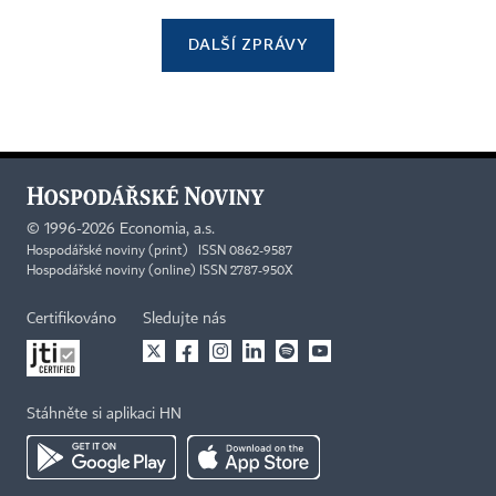
DALŠÍ ZPRÁVY
©
1996-2026
Economia, a.s.
Hospodářské noviny (print) ISSN 0862-9587
Hospodářské noviny (online) ISSN 2787-950X
Certifikováno
Sledujte nás
Stáhněte si aplikaci HN