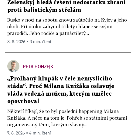
Zelenskyj hledá řešení nedostatku zbraní
proti balistickým střelám
Rusko v noci na sobotu znovu zaútočilo na Kyjev a jeho
okolí. Při útoku zahynul tříletý chlapec se svými
prarodiči. Jeho rodiče a patnáctiletý...
8. 8. 2026 ▪ 3 min. čtení
PETR HONZEJK
„Prolhaný hlupák v čele nemyslícího
stáda“. Proč Milana Knížáka oslavuje
vláda vedená mužem, kterým umělec
opovrhoval
Někteří říkají, že to byl poslední happening Milana
Knížáka. A něco na tom je. Pohřeb se státními poctami
organizovaný těmi, kterými slavný...
7. 8. 2026 ▪ 4 min. čtení