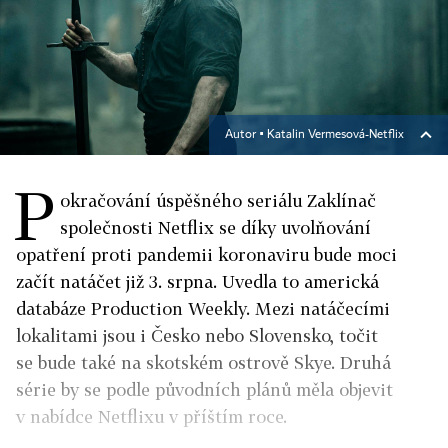
Autor ▪
Katalin Vermesová-Netflix
P
okračování úspěšného seriálu Zaklínač
společnosti Netflix se díky uvolňování
opatření proti pandemii koronaviru bude moci
začít natáčet již 3. srpna. Uvedla to americká
databáze Production Weekly. Mezi natáčecími
lokalitami jsou i Česko nebo Slovensko, točit
se bude také na skotském ostrově Skye. Druhá
série by se podle původních plánů měla objevit
v nabídce Netflixu v příštím roce.