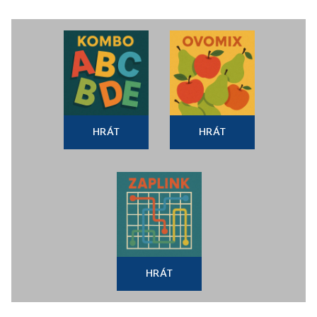
HRÁT
HRÁT
HRÁT