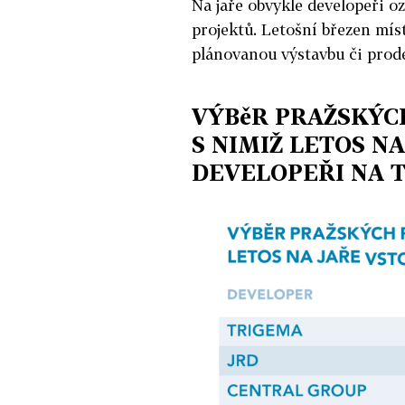
Na jaře obvykle developeři o
projektů. Letošní březen mís
plánovanou výstavbu či prode
VÝBěR PRAŽSKÝC
S NIMIŽ LETOS N
DEVELOPEŘI NA 