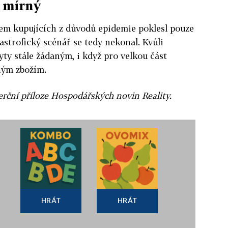
n mírný
jem kupujících z důvodů epidemie poklesl pouze
astrofický scénář se tedy nekonal. Kvůli
ty stále žádaným, i když pro velkou část
ným zbožím.
rční příloze Hospodářských novin Reality.
HRÁT
HRÁT