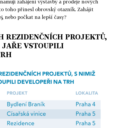
znamují zahájení výstavby a prodeje nových
to toho přinesl obrovský otazník. Zahájit
j, nebo počkat na lepší časy?
H REZIDENČNÍCH PROJEKTŮ,
A JAŘE VSTOUPILI
TRH