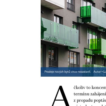
Prodeje nových bytů virus nezastavil.
Autor ▪
L
A
čkoliv to koncem
termínu zahájení
z propadu poptáv