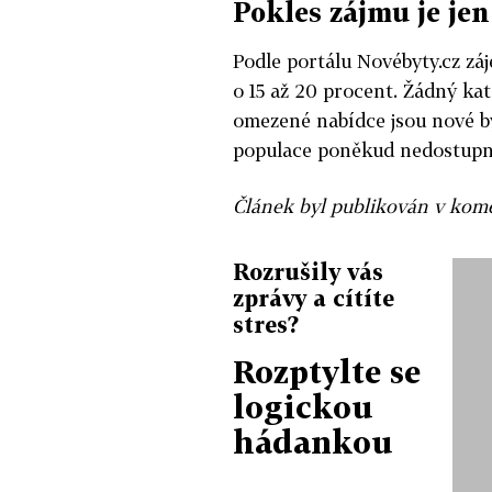
Pokles zájmu je je
Podle portálu Novébyty.cz zá
o 15 až 20 procent. Žádný kat
omezené nabídce jsou nové by
populace poněkud nedostup
Článek byl publikován v kome
Rozrušily vás
zprávy a cítíte
stres?
Rozptylte se
logickou
hádankou