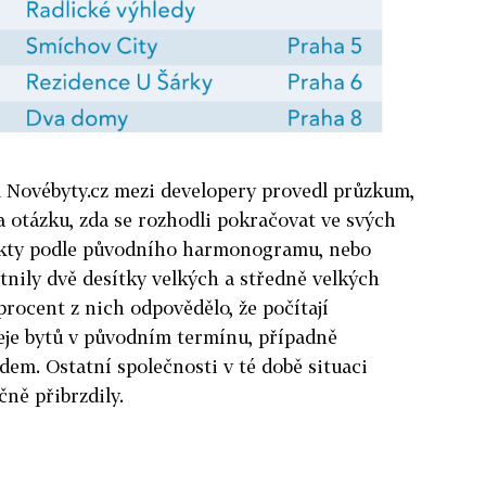
 Novébyty.cz mezi developery provedl průzkum,
 otázku, zda se rozhodli pokračovat ve svých
jekty podle původního harmonogramu, nebo
tnily dvě desítky velkých a středně velkých
procent z nich odpovědělo, že počítají
eje bytů v původním termínu, případně
m. Ostatní společnosti v té době situa­ci
čně přibrzdily.