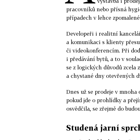
výstavba i prode
pracovníků nebo přísná hygie
případech v lehce zpomalen
Developeři i realitní kancel
a komunikaci s klienty přesu
či videokonferencím. Při do
i předávání bytů, a to v sou
se z logických důvodů zcela z
a chystané dny otevřených d
Dnes už se prodeje v mnoha o
pokud jde o prohlídky a přej
osvědčila, se zřejmě do budo
Studená jarní sprc