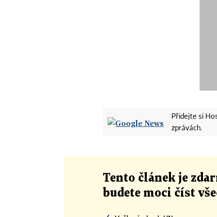
Přidejte si H
zprávách.
Tento článek
je
zdar
budete moci číst vš