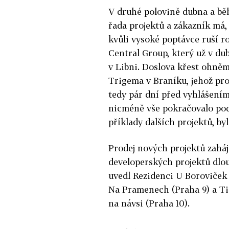
V druhé polovině dubna a běh
řada projektů a zákazník má, 
kvůli vysoké poptávce ruší r
Central Group, který už v du
v Libni. Doslova křest ohněm 
Trigema v Braníku, jehož pr
tedy pár dní před vyhlášení
nicméně vše pokračovalo podl
příklady dalších projektů, by
Prodej nových projektů zaháji
developerských projektů dlo
uvedl Rezidenci U Boroviček
Na Pramenech (Praha 9) a Tid
na návsi (Praha 10).