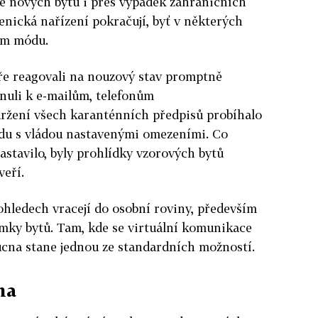
je nových bytů i přes výpadek zahraničních
nická nařízení pokračují, byť v některých
ém módu.
áře reagovali na nouzový stav ­promptně
nuli k e-mailům, telefonům
držení všech karanténních předpisů probíhalo
ladu s vládou nastavenými omezeními. Co
astavilo, byly prohlídky vzorových bytů
veří.
hledech vracejí do osobní roviny, především
ímky bytů. Tam, kde se virtuální komunikace
ucna stane jednou ze standardních možností.
ha