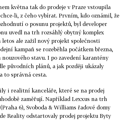
em května tak do prodeje v Praze vstoupila
chce-li, z čeho vybírat. Prvním, kdo oznámil, že
ozhodnutí o posunu projektů, byl developer
bnu uvedl na trh rozsáhlý obytný komplex
letos ale zažil nový projekt společnosti
odejní kampaň se rozeběhla počátkem března,
m nouzového stavu. I po zavedení karantény
e původních plánů, a jak později ukázaly
la to správná cesta.
ly i realitní kanceláře, které se na prodej
uhodobě zaměřují. Například Lexxus na trh
 (Praha 6), Svoboda & Williams řadové domy
e Reality odstartovaly prodej projektu Byty