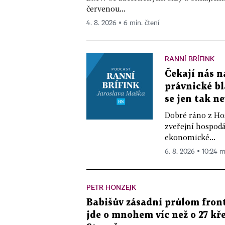
červenou...
4. 8. 2026 ▪ 6 min. čtení
RANNÍ BRÍFINK
Čekají nás n
právnické bl
se jen tak n
Dobré ráno z Hos
zveřejní hospodá
ekonomické...
6. 8. 2026 ▪ 10:24 m
PETR HONZEJK
Babišův zásadní průlom front
jde o mnohem víc než o 27 kře