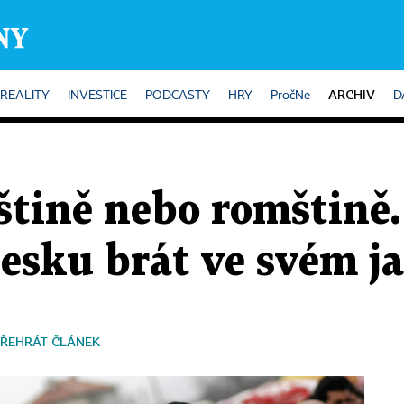
ARCHIV
REALITY
INVESTICE
PODCASTY
HRY
PročNe
D
lštině nebo romštině
esku brát ve svém j
ŘEHRÁT ČLÁNEK