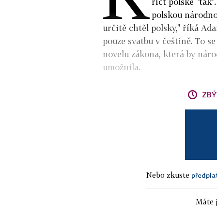
říct polské "tak"
polskou národnos
určitě chtěl polsky," říká A
pouze svatbu v češtině. To se
novelu zákona, která by nár
umožnila.
ZBÝ
Nebo zkuste
předpla
Máte j