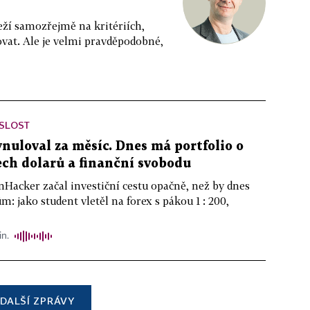
eží samozřejmě na kritériích,
vat. Ale je velmi pravděpodobné,
ISLOST
ynuloval za měsíc. Dnes má portfolio o
ch dolarů a finanční svobodu
nHacker začal investiční cestu opačně, než by dnes
m: jako student vletěl na forex s pákou 1 : 200,
in.
DALŠÍ ZPRÁVY