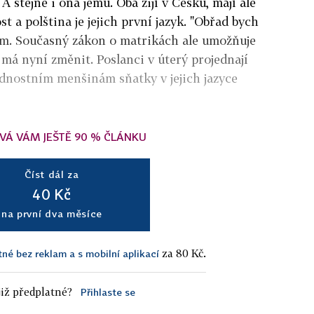
. A stejně i ona jemu. Oba žijí v Česku, mají ale
t a polština je jejich první jazyk. "Obřad bych
dam. Současný zákon o matrikách ale umožňuje
 má nyní změnit. Poslanci v úterý projednají
odnostním menšinám sňatky v jejich jazyce
VÁ VÁM JEŠTĚ 90 % ČLÁNKU
Číst dál za
40 Kč
na první dva měsíce
za 80 Kč.
tné bez reklam a s mobilní aplikací
iž předplatné?
Přihlaste se