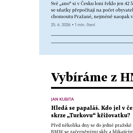
Své „ano“ si v Česku loni řeklo jen 42
se sňatky přepočítají na počet obyvatel
chomoutu Pražané, nejméně naopak ve 
25. 6. 2026 ▪ 1 min. čtení
Vybíráme z H
JAN KUBITA
Hledá se papaláš. Kdo jel v
skrze „Turkovu“ křižovatku?
Před několika dny se do jedné pražské
BMW se začerněnými skly a blikající