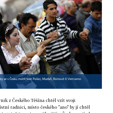
y se v Česku mohli brát Poláci, Maďaři, Romové či Vietnamci.
nik z Českého Těšína chtěl vzít svoji
tní radnici, místo českého "ano" by jí chtěl