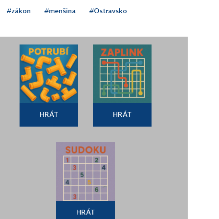
#zákon
#menšina
#Ostravsko
HRÁT
HRÁT
HRÁT