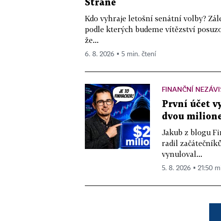
Straně
Kdo vyhraje letošní senátní volby? Zál
podle kterých budeme vítězství posuzo
že...
6. 8. 2026 ▪ 5 min. čtení
FINANČNÍ NEZÁV
První účet v
dvou milione
Jakub z blogu Fi
radil začátečníků
vynuloval...
5. 8. 2026 ▪ 21:50 m