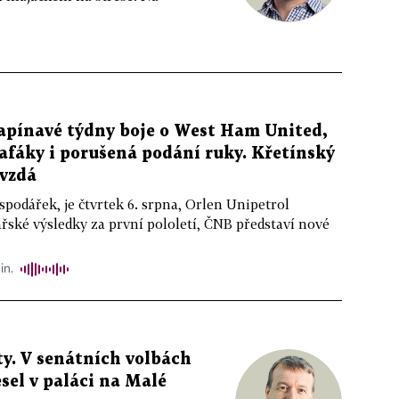
apínavé týdny boje o West Ham United,
afáky i porušená podání ruky. Křetínský
evzdá
podářek, je čtvrtek 6. srpna, Orlen Unipetrol
řské výsledky za první pololetí, ČNB představí nové
in.
y. V senátních volbách
sel v paláci na Malé