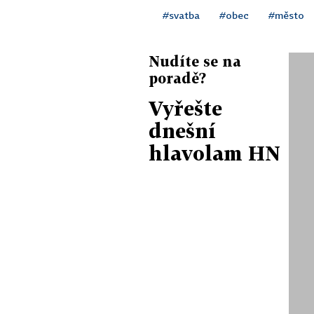
#svatba
#obec
#město
Nudíte se na
poradě?
Vyřešte
dnešní
hlavolam HN