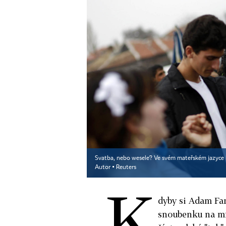
Svatba, nebo wesele? Ve svém mateřském jazyce b
Autor ▪
Reuters
K
dyby si Adam Far
snoubenku na mís