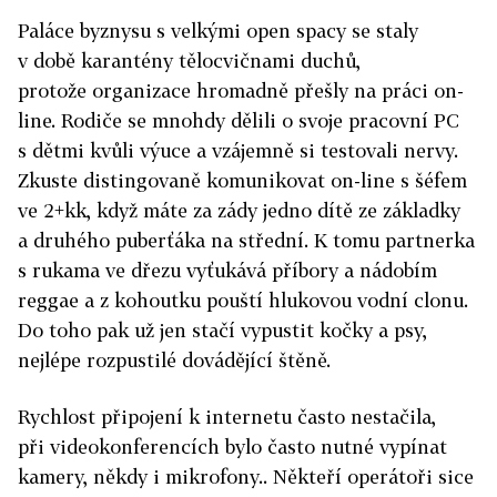
Paláce byznysu s velkými open spacy se staly
v době karantény tělocvičnami duchů,
protože organizace hromadně přešly na práci on-
line. Rodiče se mnohdy dělili o svoje pracovní PC
s dětmi kvůli výuce a vzájemně si testovali nervy.
Zkuste distingovaně komunikovat on-line s šéfem
ve 2+kk, když máte za zády jedno dítě ze základky
a druhého puberťáka na střední. K tomu partnerka
s rukama ve dřezu vyťukává příbory a nádobím
reggae a z kohoutku pouští hlukovou vodní clonu.
Do toho pak už jen stačí vypustit kočky a psy,
nejlépe rozpustilé dovádějící štěně.
Rychlost připojení k internetu často nestačila,
při videokonferencích bylo často nutné vypínat
kamery, někdy i mikrofony.. Někteří operátoři sice