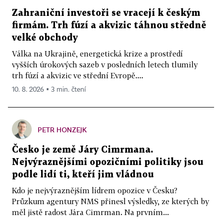
Zahraniční investoři se vracejí k českým
firmám. Trh fúzí a akvizic táhnou středně
velké obchody
Válka na Ukrajině, energetická krize a prostředí
vyšších úrokových sazeb v posledních letech tlumily
trh fúzí a akvizic ve střední Evropě....
10. 8. 2026 ▪ 3 min. čtení
PETR HONZEJK
Česko je země Járy Cimrmana.
Nejvýraznějšími opozičními politiky jsou
podle lidí ti, kteří jim vládnou
Kdo je nejvýraznějším lídrem opozice v Česku?
Průzkum agentury NMS přinesl výsledky, ze kterých by
měl jistě radost Jára Cimrman. Na prvním...