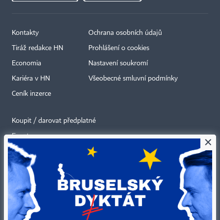
Kontakty
Ochrana osobních údajů
Tiráž redakce HN
Prohlášení o cookies
Economia
Nastavení soukromí
Kariéra v HN
Všeobecné smluvní podmínky
Ceník inzerce
Koupit / darovat předplatné
Eventy
×
Newslettery
RSS kanály
Autorská práva vykonává vydavatel. Bez písemného svolení vydavatele je
zakázáno jakékoli užití částí nebo celku díla, zejména rozmnožování a šíření