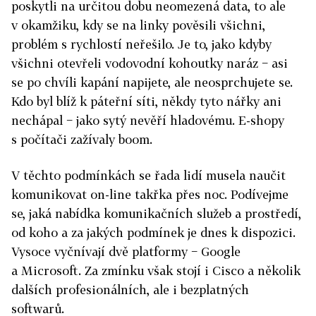
poskytli na určitou dobu neomezená data, to ale
v okamžiku, kdy se na linky pověsili všichni,
problém s rychlostí neřešilo. Je to, jako kdyby
všichni otevřeli vodovodní kohoutky naráz − asi
se po chvíli kapání napijete, ale neosprchujete se.
Kdo byl blíž k páteřní síti, někdy tyto nářky ani
nechápal − jako sytý nevěří hladovému. E-shopy
s počítači zažívaly boom.
V těchto podmínkách se řada lidí musela naučit
komunikovat on-line takřka přes noc. Podívejme
se, jaká nabídka komunikačních služeb a prostředí,
od koho a za jakých podmínek je dnes k dispozici.
Vysoce vyčnívají dvě platformy − Google
a Microsoft. Za zmínku však stojí i Cisco a několik
dalších profesionálních, ale i bezplatných
softwarů.