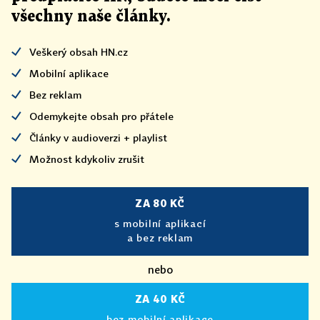
všechny naše články
.
Veškerý obsah HN.cz
Mobilní aplikace
Bez reklam
Odemykejte obsah pro přátele
Články v audioverzi + playlist
Možnost kdykoliv zrušit
ZA 80 KČ
s mobilní aplikací
a bez reklam
nebo
ZA 40 KČ
bez mobilní aplikace