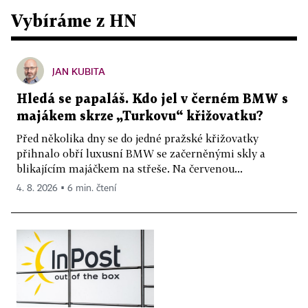
Vybíráme z HN
JAN KUBITA
Hledá se papaláš. Kdo jel v černém BMW s
majákem skrze „Turkovu“ křižovatku?
Před několika dny se do jedné pražské křižovatky
přihnalo obří luxusní BMW se začerněnými skly a
blikajícím majáčkem na střeše. Na červenou...
4. 8. 2026 ▪ 6 min. čtení