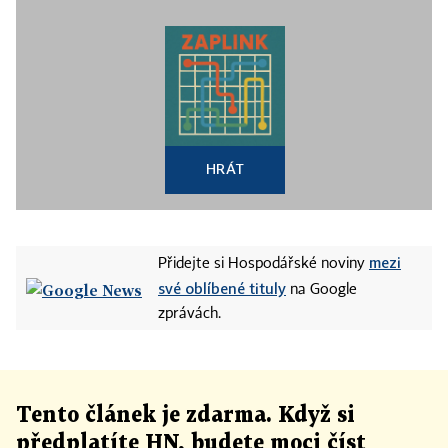
HRÁT
mezi
Přidejte si Hospodářské noviny
své oblíbené tituly
na Google
zprávách.
Tento článek
je
zdarma. Když si
předplatíte HN, budete moci číst