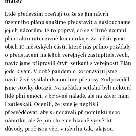
máte?
Lidé především oceňují to, že se jim návrh
územního plánu snažíme představit a nasloucháme
jejich názorům. Je to poprvé, co se v Brně územní
plán takto intenzivně komunikuje. Za měsíc jsme
objeli 10 městských částí, které nás přímo požádaly
o představení na jejich veřejných zastupitelstvech,
navíc jsme připravili čtyři setkání s veřejností Plán
jede k vám. V době pandemie koronaviru jsme
navíc živě vysílali dva on-line přenosy. Zodpověděli
jsme stovky dotazů. Na začátku setkání byli někteří
lidé plní emocí, v bojovné náladě, ale na závěr nám
i zatleskali. Ocenili, že jsme je nepřišli
přesvědčovat, aby si nedávali připomínku nebo
námitku, ale že jim chceme hlavně vysvětlit
důvody, proč jsou věci v návrhu tak, jak jsou.