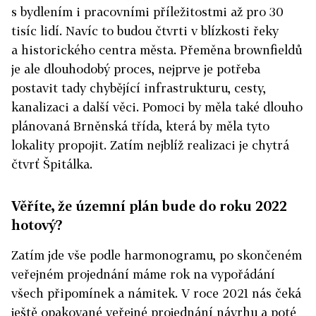
s bydlením i pracovními příležitostmi až pro 30
tisíc lidí. Navíc to budou čtvrti v blízkosti řeky
a historického centra města. Přeměna brownfieldů
je ale dlouhodobý proces, nejprve je potřeba
postavit tady chybějící infrastrukturu, cesty,
kanalizaci a další věci. Pomoci by měla také dlouho
plánovaná Brněnská třída, která by měla tyto
lokality propojit. Zatím nejblíž realizaci je chytrá
čtvrť Špitálka.
Věříte, že územní plán bude do roku 2022
hotový?
Zatím jde vše podle harmonogramu, po skončeném
veřejném projednání máme rok na vypořádání
všech připomínek a námitek. V roce 2021 nás čeká
ještě opakované veřejné projednání návrhu a poté