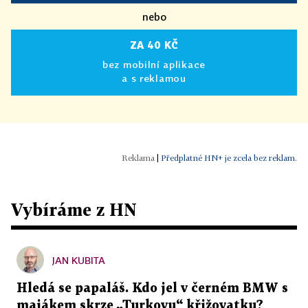
nebo
ZA 40 KČ
bez mobilní aplikace
a s reklamou
|
Předplatné HN+ je zcela bez reklam.
Vybíráme z HN
JAN KUBITA
Hledá se papaláš. Kdo jel v černém BMW s
majákem skrze „Turkovu“ křižovatku?