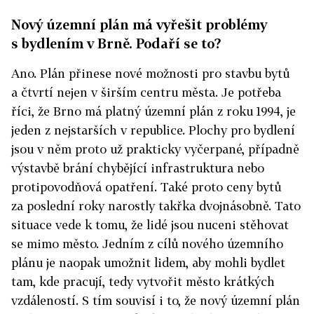
Nový územní plán má vyřešit problémy
s bydlením v Brně. Podaří se to?
Ano. Plán přinese nové možnosti pro stavbu bytů
a čtvrtí nejen v širším centru města. Je potřeba
říci, že Brno má platný územní plán z roku 1994, je
jeden z nejstarších v republice. Plochy pro bydlení
jsou v něm proto už prakticky vyčerpané, případně
výstavbě brání chybějící infrastruktura nebo
protipovodňová opatření. Také proto ceny bytů
za poslední roky narostly takřka dvojnásobně. Tato
situace vede k tomu, že lidé jsou nuceni stěhovat
se mimo město. Jedním z cílů nového územního
plánu je naopak umožnit lidem, aby mohli bydlet
tam, kde pracují, tedy vytvořit město krátkých
vzdáleností. S tím souvisí i to, že nový územní plán