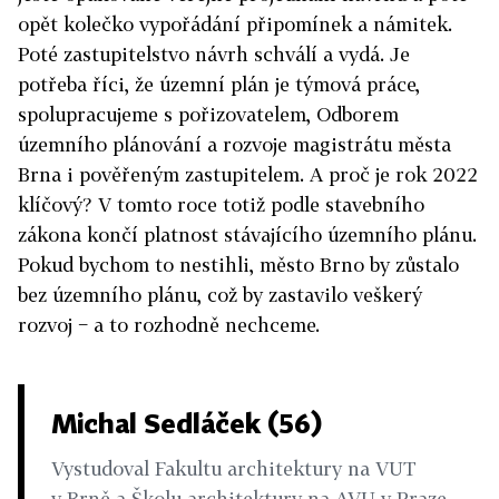
opět kolečko vypořádání připomínek a námitek.
Poté zastupitelstvo návrh schválí a vydá. Je
potřeba říci, že územní plán je týmová práce,
spolupracujeme s pořizovatelem, Odborem
územního plánování a rozvoje magistrátu města
Brna i pověřeným zastupitelem. A proč je rok 2022
klíčový? V tomto roce totiž podle stavebního
zákona končí platnost stávajícího územního plánu.
Pokud bychom to nestihli, město Brno by zůstalo
bez územního plánu, což by zastavilo veškerý
rozvoj − a to rozhodně nechceme.
Michal Sedláček (56)
Vystudoval Fakultu architektury na VUT
v Brně a Školu architektury na AVU v Praze.