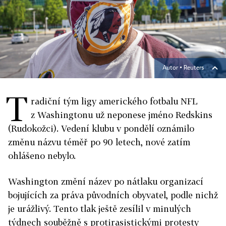
Autor ▪
Reuters
T
radiční tým ligy amerického fotbalu NFL
z Washingtonu už neponese jméno Redskins
(Rudokožci). Vedení klubu v pondělí oznámilo
změnu názvu téměř po 90 letech, nové zatím
ohlášeno nebylo.
Washington změní název po nátlaku organizací
bojujících za práva původních obyvatel, podle nichž
je urážlivý. Tento tlak ještě zesílil v minulých
týdnech souběžně s protirasistickými protesty