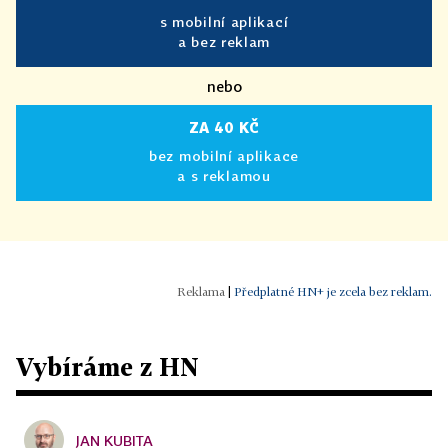
s mobilní aplikací
a bez reklam
nebo
ZA 40 KČ
bez mobilní aplikace
a s reklamou
|
Předplatné HN+ je zcela bez reklam.
Vybíráme z HN
JAN KUBITA