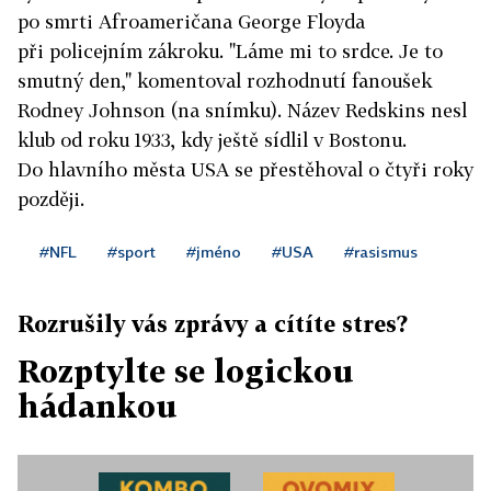
po smrti Afroameričana George Floyda
při policejním zákroku. "Láme mi to srdce. Je to
smutný den," komentoval rozhodnutí fanoušek
Rodney Johnson (na snímku). Název Redskins nesl
klub od roku 1933, kdy ještě sídlil v Bostonu.
Do hlavního města USA se přestěhoval o čtyři roky
později.
#NFL
#sport
#jméno
#USA
#rasismus
Rozrušily vás zprávy a cítíte stres?
Rozptylte se logickou
hádankou