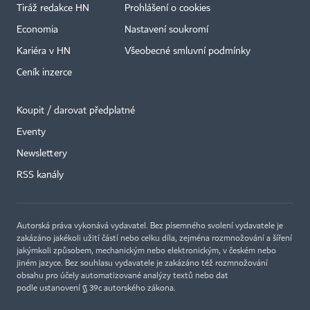
Tiráž redakce HN
Prohlášení o cookies
Economia
Nastavení soukromí
Kariéra v HN
Všeobecné smluvní podmínky
Ceník inzerce
Koupit / darovat předplatné
Eventy
Newslettery
×
RSS kanály
Autorská práva vykonává vydavatel. Bez písemného svolení vydavatele je
zakázáno jakékoli užití částí nebo celku díla, zejména rozmnožování a šíření
jakýmkoli způsobem, mechanickým nebo elektronickým, v českém nebo
jiném jazyce. Bez souhlasu vydavatele je zakázáno též rozmnožování
obsahu pro účely automatizované analýzy textů nebo dat
podle ustanovení § 39c autorského zákona.