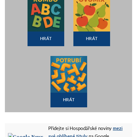
HRÁT
HRÁT
HRÁT
mezi
Přidejte si Hospodářské noviny
své oblíbené tituly
na Google