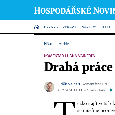
HOME
BYZNYS
ZPRÁVY
NÁZORY
TECH
HN.cz
›
Archiv
KOMENTÁŘ LUĎKA VAINERTA
Drahá práce 
Luděk Vainert
komentátor HN
30. 7. 2020 00:00 ▪ 4 min. čtení
T
ěžko najít větší e
se musíme proinve