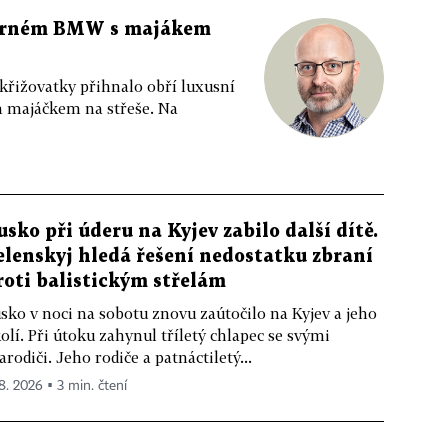
 černém BMW s majákem
 křižovatky přihnalo obří luxusní
m majáčkem na střeše. Na
usko při úderu na Kyjev zabilo další dítě.
elenskyj hledá řešení nedostatku zbraní
roti balistickým střelám
sko v noci na sobotu znovu zaútočilo na Kyjev a jeho
olí. Při útoku zahynul tříletý chlapec se svými
arodiči. Jeho rodiče a patnáctiletý...
 8. 2026 ▪ 3 min. čtení