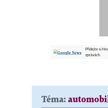
Přidejte si H
zprávách.
Téma:
automobi