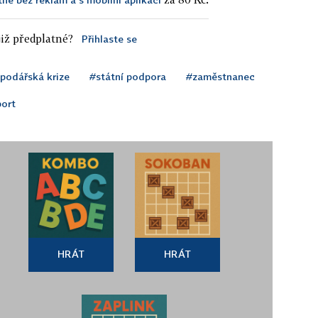
iž předplatné?
Přihlaste se
podářská krize
#státní podpora
#zaměstnanec
ort
HRÁT
HRÁT