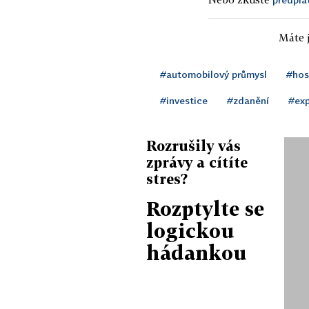
Máte j
#automobilový průmysl
#hos
#investice
#zdanění
#exp
Rozrušily vás
zprávy a cítíte
stres?
Rozptylte se
logickou
hádankou