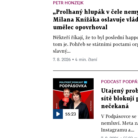
PETR HONZEJK
„Prolhaný hlupák v čele nemy
Milana Knížáka oslavuje vlá
umělec opovrhoval
Někteří říkají, že to byl poslední ha
tom je. Pohřeb se státními poctami o
slavný...
7. 8. 2026 ▪ 4 min. čtení
PODCAST PODPÁ
Utajený prob
sítě blokují
nečekaná
55:23
V Podpásovce se
nemluví. Meta z
Instagramu a...