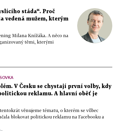
slícího stáda“. Proč
da vedená mužem, kterým
ppening Milana Knížáka. A něco na
rganizovaný těmi, kterými
SOVKA
lém. V Česku se chystají první volby, kdy
 politickou reklamu. A hlavní oběť je
 tentokrát věnujeme tématu, o kterém se vůbec
ačala blokovat politickou reklamu na Facebooku a