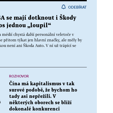
ODEBÍRAT
A se mají dotknout i Škody
tos jednou „loupil“
édií chystá další personální veletoče v
přitom týkat jen hlavní značky, ale měly by
ou není ani Škoda Auto. V ní už trápící se
ROZHOVOR
Čína má kapitalismus v tak
surové podobě, že bychom ho
tady asi nepřežili. V
á
některých oborech se blíží
dokonalé konkurenci