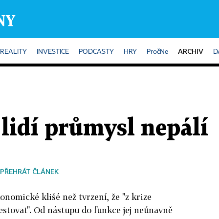
ARCHIV
REALITY
INVESTICE
PODCASTY
HRY
PročNe
D
lidí průmysl nepálí
PŘEHRÁT ČLÁNEK
konomické klišé než tvrzení, že "z krize
stovat". Od nástupu do funkce jej neúnavně