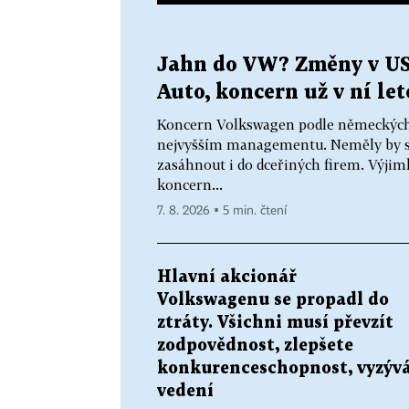
Jahn do VW? Změny v US
Auto, koncern už v ní le
Koncern Volkswagen podle německých m
nejvyšším managementu. Neměly by se 
zasáhnout i do dceřiných firem. Výjimk
koncern...
7. 8. 2026 ▪ 5 min. čtení
Hlavní akcionář
Volkswagenu se propadl do
ztráty. Všichni musí převzít
zodpovědnost, zlepšete
konkurenceschopnost, vyzýv
vedení