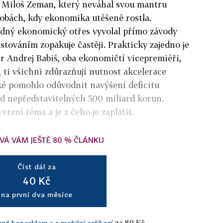
 Miloš Zeman, který neváhal svou mantru
obách, kdy ekonomika utěšeně rostla.
dný ekonomický otřes vyvolal přímo závody
stováním zopakuje častěji. Prakticky zajedno je
ér Andrej Babiš, oba ekonomičtí vicepremiéři,
, ti všichni zdůrazňují nutnost akcelerace
aké pomohlo odůvodnit navýšení deficitu
ud nepředstavitelných 500 miliard korun.
erzní téma a je z čeho je zaplatit.
VÁ VÁM JEŠTĚ 80 % ČLÁNKU
Číst dál za
40 Kč
na první dva měsíce
za 80 Kč.
tné bez reklam a s mobilní aplikací