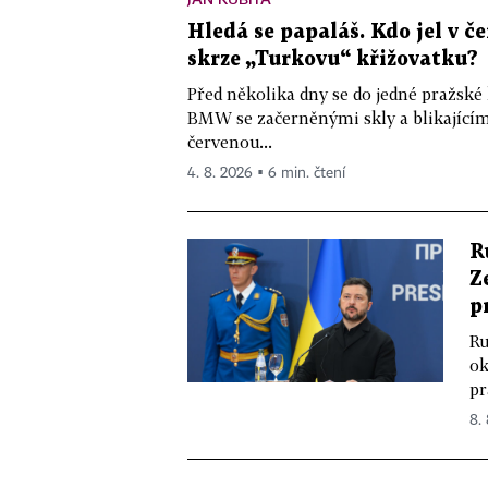
Hledá se papaláš. Kdo jel v
skrze „Turkovu“ křižovatku?
Před několika dny se do jedné pražské
BMW se začerněnými skly a blikající
červenou...
4. 8. 2026 ▪ 6 min. čtení
R
Z
p
Ru
ok
pr
8.