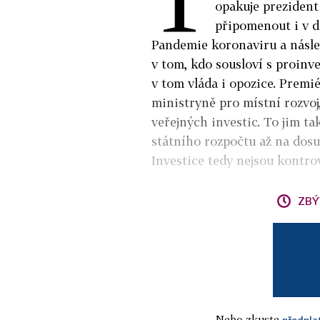
opakuje prezident
připomenout i v d
Pandemie koronaviru a násle
v tom, kdo sousloví s proinve
v tom vláda i opozice. Premi
ministryně pro místní rozvoj
veřejných investic. To jim t
státního rozpočtu až na dos
Investice tedy nejsou kontrov
ZBÝ
Nebo zkuste
předpla