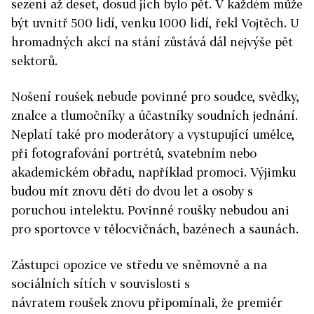
sezení až deset, dosud jich bylo pět. V každém může
být uvnitř 500 lidí, venku 1000 lidí, řekl Vojtěch. U
hromadných akcí na stání zůstává dál nejvýše pět
sektorů.
Nošení roušek nebude povinné pro soudce, svědky,
znalce a tlumočníky a účastníky soudních jednání.
Neplatí také pro moderátory a vystupující umělce,
při fotografování portrétů, svatebním nebo
akademickém obřadu, například promoci. Výjimku
budou mít znovu děti do dvou let a osoby s
poruchou intelektu. Povinné roušky nebudou ani
pro sportovce v tělocvičnách, bazénech a saunách.
Zástupci opozice ve středu ve sněmovně a na
sociálních sítích v souvislosti s
návratem roušek znovu připomínali, že premiér