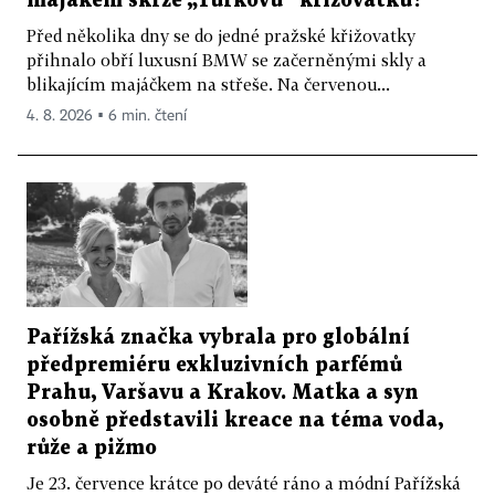
majákem skrze „Turkovu“ křižovatku?
Před několika dny se do jedné pražské křižovatky
přihnalo obří luxusní BMW se začerněnými skly a
blikajícím majáčkem na střeše. Na červenou...
4. 8. 2026 ▪ 6 min. čtení
Pařížská značka vybrala pro globální
předpremiéru exkluzivních parfémů
Prahu, Varšavu a Krakov. Matka a syn
osobně představili kreace na téma voda,
růže a pižmo
Je 23. července krátce po deváté ráno a módní Pařížská