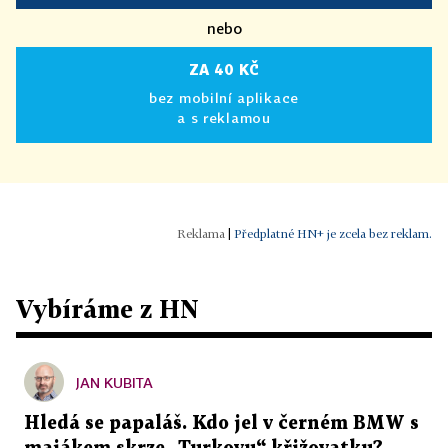
nebo
ZA 40 KČ
bez mobilní aplikace
a s reklamou
|
Předplatné HN+ je zcela bez reklam.
Vybíráme z HN
JAN KUBITA
Hledá se papaláš. Kdo jel v černém BMW s