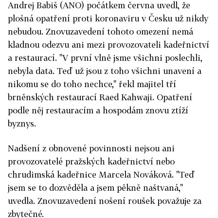
Andrej Babiš (ANO) počátkem června uvedl, že
plošná opatření proti koronaviru v Česku už nikdy
nebudou. Znovuzavedení tohoto omezení nemá
kladnou odezvu ani mezi provozovateli kadeřnictví
a restaurací. "V první vlně jsme všichni poslechli,
nebyla data. Teď už jsou z toho všichni unavení a
nikomu se do toho nechce," řekl majitel tří
brněnských restaurací Raed Kahwaji. Opatření
podle něj restauracím a hospodám znovu ztíží
byznys.
Nadšení z obnovené povinnosti nejsou ani
provozovatelé pražských kadeřnictví nebo
chrudimská kadeřnice Marcela Nováková. "Teď
jsem se to dozvěděla a jsem pěkně naštvaná,"
uvedla. Znovuzavedení nošení roušek považuje za
zbytečné.