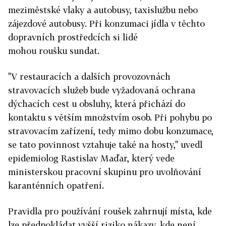
meziměstské vlaky a autobusy, taxislužbu nebo
zájezdové autobusy. Při konzumaci jídla v těchto
dopravních prostředcích si lidé
mohou roušku sundat.
"V restauracích a dalších provozovnách
stravovacích služeb bude vyžadovaná ochrana
dýchacích cest u obsluhy, která přichází do
kontaktu s větším množstvím osob. Při pohybu po
stravovacím zařízení, tedy mimo dobu konzumace,
se tato povinnost vztahuje také na hosty," uvedl
epidemiolog Rastislav Maďar, který vede
ministerskou pracovní skupinu pro uvolňování
karanténních opatření.
Pravidla pro používání roušek zahrnují místa, kde
lze předpokládat vyšší riziko nákazy, kde není