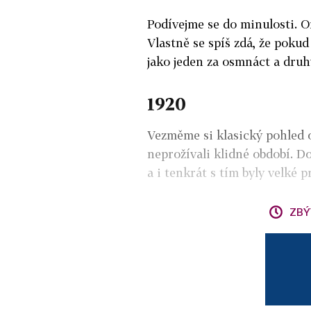
Podívejme se do minulosti. O
Vlastně se spíš zdá, že pokud
jako jeden za osmnáct a druh
1920
Vezměme si klasický pohled o
neprožívali klidné období. D
a i tenkrát s tím byly velké 
ZBÝ