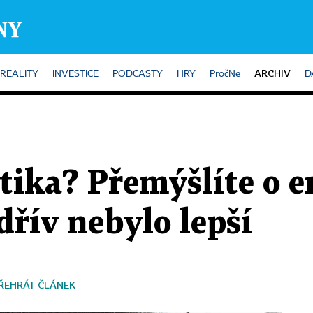
ARCHIV
REALITY
INVESTICE
PODCASTY
HRY
PročNe
D
itika? Přemýšlíte o 
 dřív nebylo lepší
ŘEHRÁT ČLÁNEK