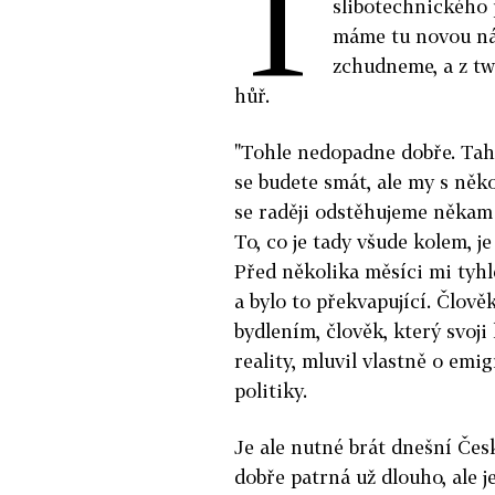
T
slibotechnického 
máme tu novou nák
zchudneme, a z tw
hůř.
"Tohle nedopadne dobře. Tah
se budete smát, ale my s něko
se raději odstěhujeme někam 
To, co je tady všude kolem, je
Před několika měsíci mi tyhl
a bylo to překvapující. Člov
bydlením, člověk, který svoj
reality, mluvil vlastně o emig
politiky.
Je ale nutné brát dnešní Česk
dobře patrná už dlouho, ale 