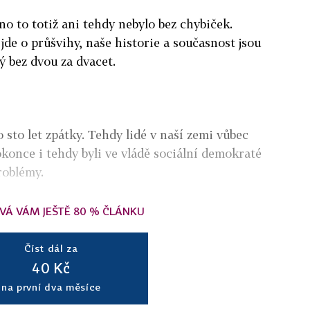
no to totiž ani tehdy nebylo bez chybiček.
 jde o průšvihy, naše historie a současnost jsou
ý bez dvou za dvacet.
 sto let zpátky. Tehdy lidé v naší zemi vůbec
okonce i tehdy byli ve vládě sociální demokraté
problémy.
VÁ VÁM JEŠTĚ 80 % ČLÁNKU
Číst dál za
40 Kč
na první dva měsíce