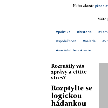
Nebo zkuste
předpla
Máte j
#politika
#historie
#Zema
#společnost
#nálada
#kr
#sociální demokracie
Rozrušily vás
zprávy a cítíte
stres?
Rozptylte se
logickou
hádankou