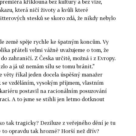
premiéra křiklouna bez kultury a bez vize,
azu, která ničí životy a kvůli které
itterových stesků se skoro zdá, že nikdy nebylo
le země spěje rychle ke špatným koncům. Vy
lika přáteli velmi vážně uvažujeme o tom, že
do zahraničí. Z Česka určitě, možná i z Evropy.
 zlo a já už nemám sílu se tomu bránit."
e věty říkal jeden docela úspěšný manažer
ěk se vzděláním, vysokým příjmem, vlastním
i kariéru postavil na racionálním posuzování
raci. A to jsme se stihli jen letmo dotknout
o tak tragicky? Deziluze z veřejného dění je tu
je to opravdu tak hrozné? Horší než dřív?