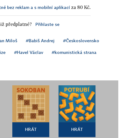
za 80 Kč.
tné bez reklam a s mobilní aplikací
iž předplatné?
Přihlaste se
n Miloš
#Babiš Andrej
#Československo
ize
#Havel Václav
#komunistická strana
HRÁT
HRÁT