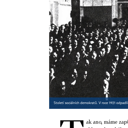
Století sociálních demokratů. V roce 1921 odpadl
ak ano, máme zapš