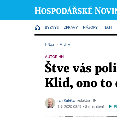
HOME
BYZNYS
ZPRÁVY
NÁZORY
TECH
HN.cz
›
Archiv
AUTOR HN
Štve vás pol
Klid, ono to
Jan Kubita
redaktor HN
P
1. 9. 2020 08:19 ▪ 8 min. čtení