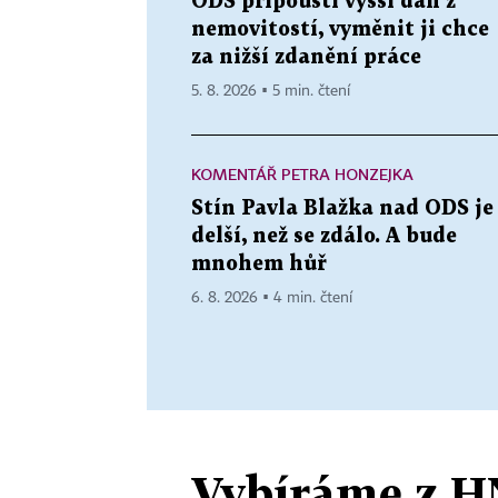
ODS připouští vyšší daň z
nemovitostí, vyměnit ji chce
za nižší zdanění práce
5. 8. 2026 ▪ 5 min. čtení
KOMENTÁŘ PETRA HONZEJKA
Stín Pavla Blažka nad ODS je
delší, než se zdálo. A bude
mnohem hůř
6. 8. 2026 ▪ 4 min. čtení
Vybíráme z H