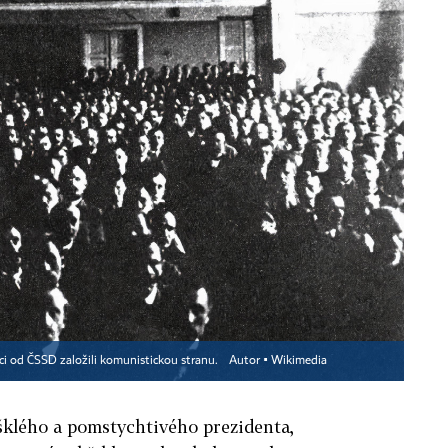
íci od ČSSD založili komunistickou stranu.
Autor ▪
Wikimedia
klého a pomstychtivého prezidenta,