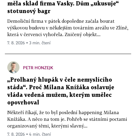
měla sklad firma Vasky. Dům „ukusuje“
stotunový bagr
Demoliční firma v pátek dopoledne začala bourat
výškovou budovu v někdejším továrním areálu ve Zlíně,
která v červenci vyhořela. Zničený objekt...
7. 8. 2026 ▪ 3 min. čtení
PETR HONZEJK
„Prolhaný hlupák v čele nemyslícího
stáda“. Proč Milana Knížáka oslavuje
vláda vedená mužem, kterým umělec
opovrhoval
Někteří říkají, že to byl poslední happening Milana
Knížáka. A něco na tom je. Pohřeb se státními poctami
organizovaný těmi, kterými slavný...
7. 8. 2026 ▪ 4 min. čtení