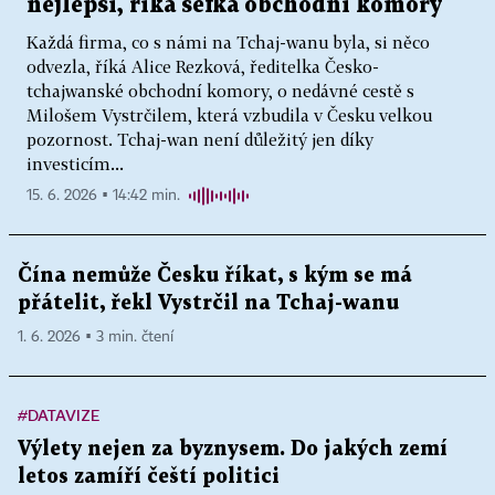
nejlepší, říká šéfka obchodní komory
Každá firma, co s námi na Tchaj-wanu byla, si něco
odvezla, říká Alice Rezková, ředitelka Česko-
tchajwanské obchodní komory, o nedávné cestě s
Milošem Vystrčilem, která vzbudila v Česku velkou
pozornost. Tchaj-wan není důležitý jen díky
investicím...
15. 6. 2026 ▪ 14:42 min.
Čína nemůže Česku říkat, s kým se má
přátelit, řekl Vystrčil na Tchaj-wanu
1. 6. 2026 ▪ 3 min. čtení
#DATAVIZE
Výlety nejen za byznysem. Do jakých zemí
letos zamíří čeští politici