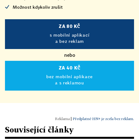
Možnost kdykoliv zrušit
ZA 80 KČ
s mobilní aplikací
a bez reklam
nebo
ZA 40 KČ
bez mobilní aplikace
a s reklamou
|
Předplatné HN+ je zcela bez reklam.
Související články