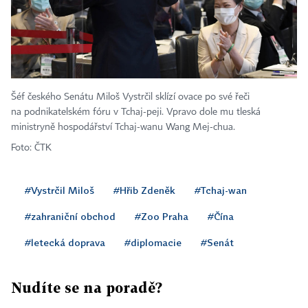
Šéf českého Senátu Miloš Vystrčil sklízí ovace po své řeči
na podnikatelském fóru v Tchaj-peji. Vpravo dole mu tleská
ministryně hospodářství Tchaj-wanu Wang Mej-chua.
Foto: ČTK
#Vystrčil Miloš
#Hřib Zdeněk
#Tchaj-wan
#zahraniční obchod
#Zoo Praha
#Čína
#letecká doprava
#diplomacie
#Senát
Nudíte se na poradě?