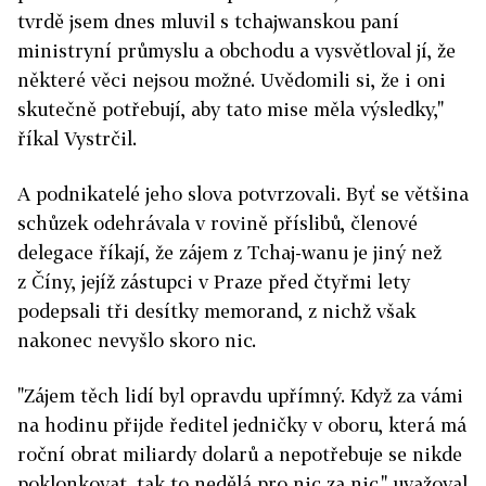
tvrdě jsem dnes mluvil s tchajwanskou paní
ministryní průmyslu a obchodu a vysvětloval jí, že
některé věci nejsou možné. Uvědomili si, že i oni
skutečně potřebují, aby tato mise měla výsledky,"
říkal Vystrčil.
A podnikatelé jeho slova potvrzovali. Byť se většina
schůzek odehrávala v rovině příslibů, členové
delegace říkají, že zájem z Tchaj-wanu je jiný než
z Číny, jejíž zástupci v Praze před čtyřmi lety
podepsali tři desítky memorand, z nichž však
nakonec nevyšlo skoro nic.
"Zájem těch lidí byl opravdu upřímný. Když za vámi
na hodinu přijde ředitel jedničky v oboru, která má
roční obrat miliardy dolarů a nepotřebuje se nikde
poklonkovat, tak to nedělá pro nic za nic," uvažoval