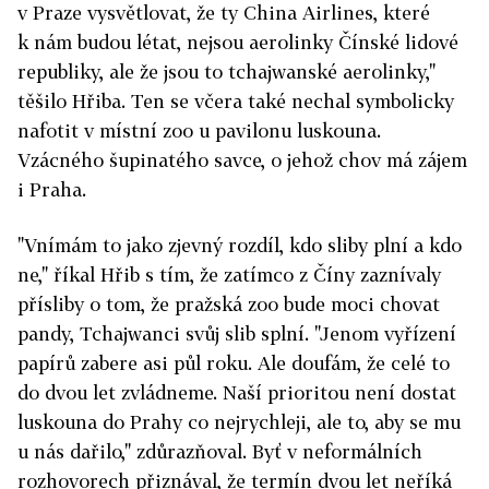
v Praze vysvětlovat, že ty China Airlines, které
k nám budou létat, nejsou aerolinky Čínské lidové
republiky, ale že jsou to tchajwanské aerolinky,"
těšilo Hřiba. Ten se včera také nechal symbolicky
nafotit v místní zoo u pavilonu luskouna.
Vzácného šupinatého savce, o jehož chov má zájem
i Praha.
"Vnímám to jako zjevný rozdíl, kdo sliby plní a kdo
ne," říkal Hřib s tím, že zatímco z Číny zaznívaly
přísliby o tom, že pražská zoo bude moci chovat
pandy, Tchajwanci svůj slib splní. "Jenom vyřízení
papírů zabere asi půl roku. Ale doufám, že celé to
do dvou let zvládneme. Naší prioritou není dostat
luskouna do Prahy co nejrychleji, ale to, aby se mu
u nás dařilo," zdůrazňoval. Byť v neformálních
rozhovorech přiznával, že termín dvou let neříká