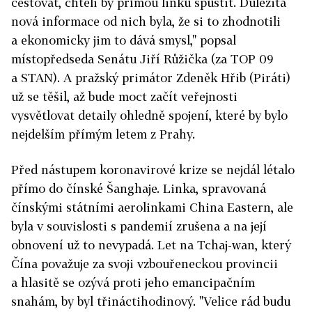
cestovat, chtěli by přímou linku spustit. Důležitá
nová informace od nich byla, že si to zhodnotili
a ekonomicky jim to dává smysl," popsal
místopředseda Senátu Jiří Růžička (za TOP 09
a STAN). A pražský primátor Zdeněk Hřib (Piráti)
už se těšil, až bude moct začít veřejnosti
vysvětlovat detaily ohledně spojení, které by bylo
nejdelším přímým letem z Prahy.
Před nástupem koronavirové krize se nejdál létalo
přímo do čínské Šanghaje. Linka, spravovaná
čínskými státními aerolinkami China Eastern, ale
byla v souvislosti s pandemií zrušena a na její
obnovení už to nevypadá. Let na Tchaj-wan, který
Čína považuje za svoji vzbouřeneckou provincii
a hlasitě se ozývá proti jeho emancipačním
snahám, by byl třináctihodinový. "Velice rád budu