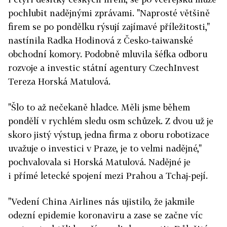
pochlubit nadějnými zprávami. "Naprosté většině
firem se po pondělku rýsují zajímavé příležitosti,"
nastínila Radka Hodinová z Česko-taiwanské
obchodní komory. Podobně mluvila šéfka odboru
rozvoje a investic státní agentury CzechInvest
Tereza Horská Matulová.
"Šlo to až nečekaně hladce. Měli jsme během
pondělí v rychlém sledu osm schůzek. Z dvou už je
skoro jistý výstup, jedna firma z oboru robotizace
uvažuje o investici v Praze, je to velmi nadějné,"
pochvalovala si Horská Matulová. Nadějné je
i přímé letecké spojení mezi Prahou a Tchaj-pejí.
"Vedení China Airlines nás ujistilo, že jakmile
odezní epidemie koronaviru a zase se začne víc