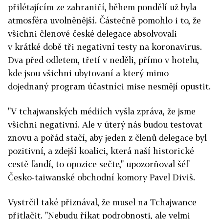
přilétajícím ze zahraničí, během pondělí už byla
atmosféra uvolněnější. Částečně pomohlo i to, že
všichni členové české delegace absolvovali
v krátké době tři negativní testy na koronavirus.
Dva před odletem, třetí v neděli, přímo v hotelu,
kde jsou všichni ubytovaní a který mimo
dojednaný program účastníci mise nesmějí opustit.
"V tchajwanských médiích vyšla zpráva, že jsme
všichni negativní. Ale v úterý nás budou testovat
znovu a pořád stačí, aby jeden z členů delegace byl
pozitivní, a zdejší koalici, která naší historické
cestě fandí, to opozice sečte," upozorňoval šéf
Česko-taiwanské obchodní komory Pavel Diviš.
Vystrčil také přiznával, že musel na Tchajwance
přitlačit. "Nebudu říkat podrobnosti, ale velmi