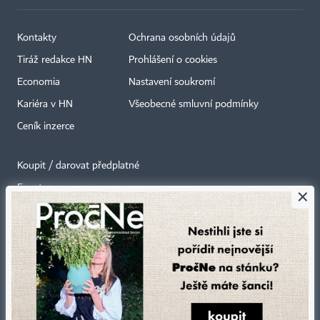
Kontakty
Ochrana osobních údajů
Tiráž redakce HN
Prohlášení o cookies
Economia
Nastavení soukromí
Kariéra v HN
Všeobecné smluvní podmínky
Ceník inzerce
Koupit / darovat předplatné
Eventy
×
Newslettery
RSS kanály
Autorská práva vykonává vydavatel. Bez písemného svolení vydavatele je
zakázáno jakékoli užití částí nebo celku díla, zejména rozmnožování a šíření
jakýmkoli způsobem, mechanickým nebo elektronickým, v českém nebo