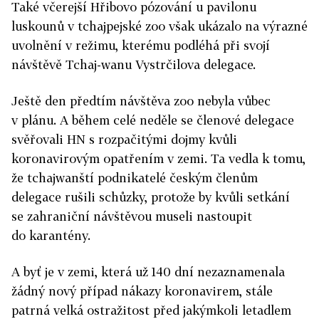
Také včerejší Hřibovo pózování u pavilonu
luskounů v tchajpejské zoo však ukázalo na výrazné
uvolnění v režimu, kterému podléhá při svojí
návštěvě Tchaj-wanu Vystrčilova delegace.
Ještě den předtím návštěva zoo nebyla vůbec
v plánu. A během celé neděle se členové delegace
svěřovali HN s rozpačitými dojmy kvůli
koronavirovým opatřením v zemi. Ta vedla k tomu,
že tchajwanští podnikatelé českým členům
delegace rušili schůzky, protože by kvůli setkání
se zahraniční návštěvou museli nastoupit
do karantény.
A byť je v zemi, která už 140 dní nezaznamenala
žádný nový případ nákazy koronavirem, stále
patrná velká ostražitost před jakýmkoli letadlem