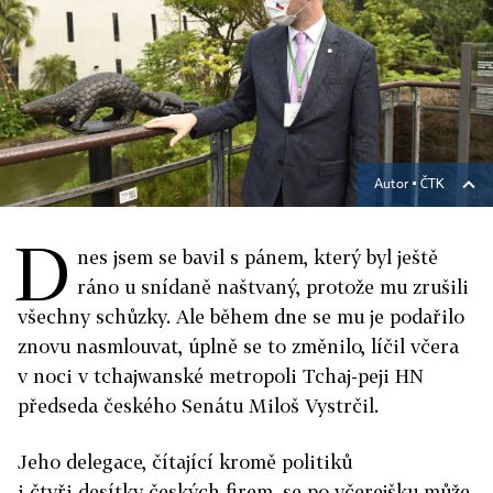
Autor ▪
ČTK
D
nes jsem se bavil s pánem, který byl ještě
ráno u snídaně naštvaný, protože mu zrušili
všechny schůzky. Ale během dne se mu je podařilo
znovu nasmlouvat, úplně se to změnilo, líčil včera
v noci v tchajwanské metropoli Tchaj-peji HN
předseda českého Senátu Miloš Vystrčil.
Jeho delegace, čítající kromě politiků
i čtyři desítky českých firem, se po včerejšku může