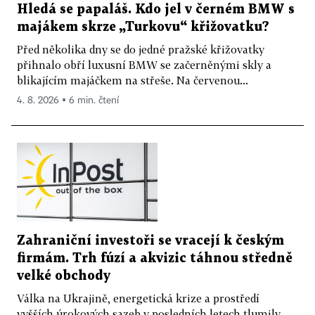
Hledá se papaláš. Kdo jel v černém BMW s
majákem skrze „Turkovu“ křižovatku?
Před několika dny se do jedné pražské křižovatky
přihnalo obří luxusní BMW se začerněnými skly a
blikajícím majáčkem na střeše. Na červenou...
4. 8. 2026 ▪ 6 min. čtení
Zahraniční investoři se vracejí k českým
firmám. Trh fúzí a akvizic táhnou středně
velké obchody
Válka na Ukrajině, energetická krize a prostředí
vyšších úrokových sazeb v posledních letech tlumily