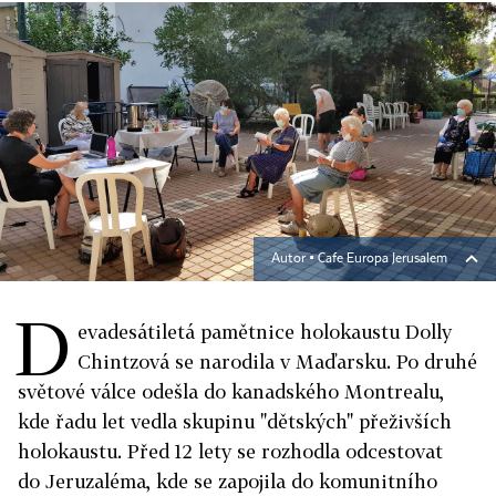
Autor ▪
Cafe Europa Jerusalem
D
evadesátiletá pamětnice holokaustu Dolly
Chintzová se narodila v Maďarsku. Po druhé
světové válce odešla do kanadského Montrealu,
kde řadu let vedla skupinu "dětských" přeživších
holokaustu. Před 12 lety se rozhodla odcestovat
do Jeruzaléma, kde se zapojila do komunitního