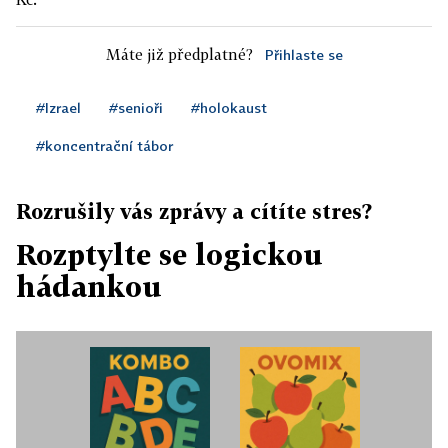
Máte již předplatné?
Přihlaste se
#Izrael
#senioři
#holokaust
#koncentrační tábor
Rozrušily vás zprávy a cítíte stres?
Rozptylte se logickou
hádankou