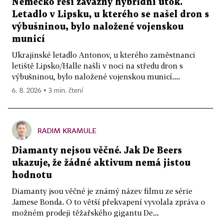
Německo řeší závažný hybridní útok.
Letadlo v Lipsku, u kterého se našel dron s
výbušninou, bylo naložené vojenskou
municí
Ukrajinské letadlo Antonov, u kterého zaměstnanci
letiště Lipsko/Halle našli v noci na středu dron s
výbušninou, bylo naložené vojenskou municí....
6. 8. 2026 ▪ 3 min. čtení
RADIM KRAMULE
Diamanty nejsou věčné. Jak De Beers
ukazuje, že žádné aktivum nemá jistou
hodnotu
Diamanty jsou věčné je známý název filmu ze série
Jamese Bonda. O to větší překvapení vyvolala zpráva o
možném prodeji těžařského gigantu De...