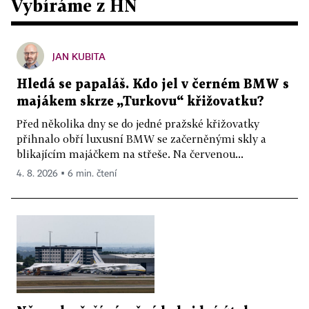
Vybíráme z HN
JAN KUBITA
Hledá se papaláš. Kdo jel v černém BMW s
majákem skrze „Turkovu“ křižovatku?
Před několika dny se do jedné pražské křižovatky
přihnalo obří luxusní BMW se začerněnými skly a
blikajícím majáčkem na střeše. Na červenou...
4. 8. 2026 ▪ 6 min. čtení