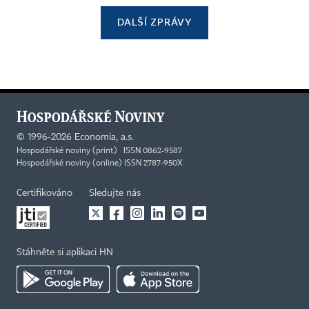
DALŠÍ ZPRÁVY
©
1996-2026
Economia, a.s.
Hospodářské noviny (print) ISSN 0862-9587
Hospodářské noviny (online) ISSN 2787-950X
Certifikováno
Sledujte nás
Stáhněte si aplikaci HN