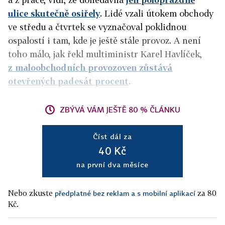
ulice skutečně osiřely
. Lidé vzali útokem obchody
ve středu a čtvrtek se vyznačoval poklidnou
ospalostí i tam, kde je ještě stále provoz. A není
toho málo, jak řekl multiministr Karel Havlíček,
z maloobchodních provozoven zůstává
otevřených padesát procent
.
ZBÝVÁ VÁM JEŠTĚ 80 % ČLÁNKU
Číst dál za
40 Kč
na první dva měsíce
Nebo zkuste
za 80
předplatné bez reklam a s mobilní aplikací
Kč.