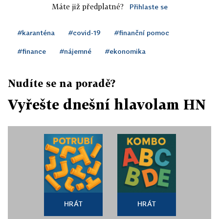
Máte již předplatné?
Přihlaste se
#karanténa
#covid-19
#finanční pomoc
#finance
#nájemné
#ekonomika
Nudíte se na poradě?
Vyřešte dnešní hlavolam HN
HRÁT
HRÁT