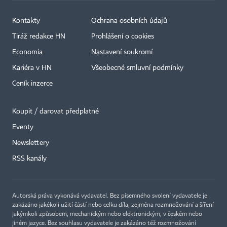
Kontakty
Ochrana osobních údajů
Tiráž redakce HN
Prohlášení o cookies
Economia
Nastavení soukromí
Kariéra v HN
Všeobecné smluvní podmínky
Ceník inzerce
Koupit / darovat předplatné
Eventy
Newslettery
RSS kanály
Autorská práva vykonává vydavatel. Bez písemného svolení vydavatele je
zakázáno jakékoli užití částí nebo celku díla, zejména rozmnožování a šíření
jakýmkoli způsobem, mechanickým nebo elektronickým, v českém nebo
jiném jazyce. Bez souhlasu vydavatele je zakázáno též rozmnožování