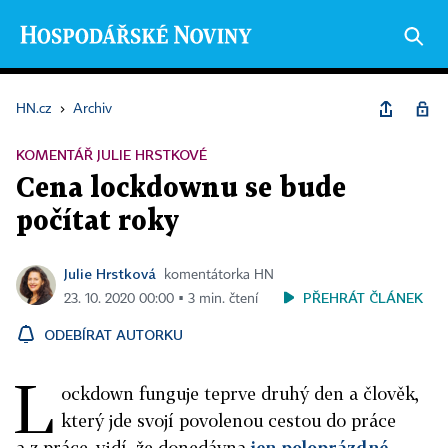
HN.cz
›
Archiv
KOMENTÁŘ JULIE HRSTKOVÉ
Cena lockdownu se bude
počítat roky
Julie Hrstková
komentátorka HN
PŘEHRÁT ČLÁNEK
23. 10. 2020 00:00 ▪ 3 min. čtení
ODEBÍRAT AUTORKU
L
ockdown funguje teprve druhý den a člověk,
který jde svojí povolenou cestou do práce
a z práce, vidí, že donedávna
jen poloprázdné