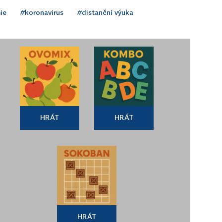
ie
#koronavirus
#distanční výuka
HRÁT
HRÁT
HRÁT