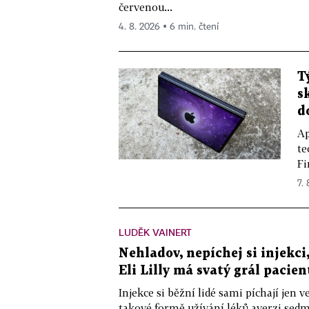
červenou...
4. 8. 2026 ▪ 6 min. čtení
T
s
d
Ap
te
Fi
7.
LUDĚK VAINERT
Nehladov, nepíchej si injekci,
Eli Lilly má svatý grál pacien
Injekce si běžní lidé sami píchají jen
takové formě užívání léků averzi sedm 