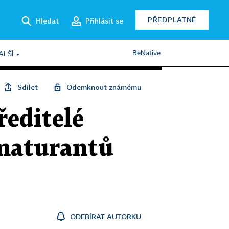
PŘEDPLATNÉ
Hledat
Přihlásit se
BeNative
ALŠÍ
Sdílet
Odemknout známému
ředitelé
 maturantů
ODEBÍRAT AUTORKU