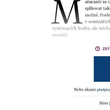
M
aturanti se 
splňovat tak
možné. Posle
v seminářích
vyučovacích hodin, ale mícha
nesmějí.
ZBÝ
Nebo zkuste
předpla
Máte j