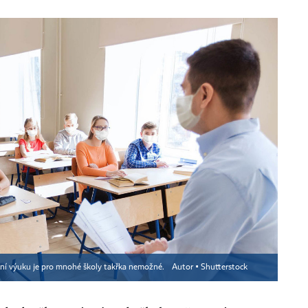
nční výuku je pro mnohé školy takřka nemožné.
Autor ▪
Shutterstock