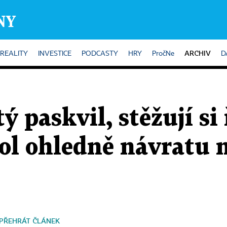
ARCHIV
REALITY
INVESTICE
PODCASTY
HRY
PročNe
D
ý paskvil, stěžují si 
kol ohledně návratu
PŘEHRÁT ČLÁNEK