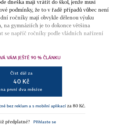
ode dneška mají vrátit do škol, jenže musí
ové podmínky, že to v řadě případů vůbec není
dní ročníky mají obvykle dělenou výuku
, na gymnáziích je to dokonce většina
t se napříč ročníky podle vládních nařízení
VÁ VÁM JEŠTĚ 90 % ČLÁNKU
Číst dál za
40 Kč
na první dva měsíce
za 80 Kč.
tné bez reklam a s mobilní aplikací
iž předplatné?
Přihlaste se