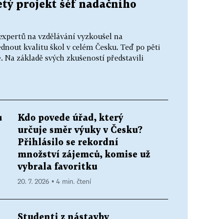
etý projekt šéf nadačního
xpertů na vzdělávání vyzkoušel na
nout kvalitu škol v celém Česku. Teď po pěti
e. Na základě svých zkušeností představili
ů
Kdo povede úřad, který
určuje směr výuky v Česku?
Přihlásilo se rekordní
množství zájemců, komise už
vybrala favoritku
20. 7. 2026 ▪ 4 min. čtení
Studenti z nástavby