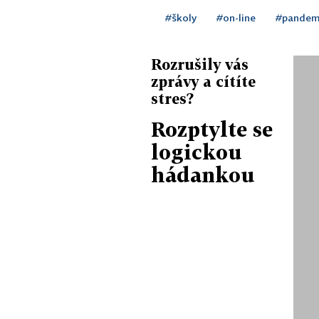
#školy
#on-line
#pandem
Rozrušily vás
zprávy a cítíte
stres?
Rozptylte se
logickou
hádankou