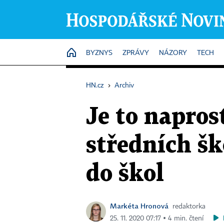
HOME
BYZNYS
ZPRÁVY
NÁZORY
TECH
HN.cz
›
Archiv
Je to naprost
středních š
do škol
Markéta Hronová
redaktorka
25. 11. 2020 07:17 ▪ 4 min. čtení