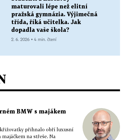
maturovali lépe než elitní
pražská gymnázia. Výjimečná
třída, říká učitelka. Jak
dopadla vaše škola?
2. 6. 2026 ▪ 4 min. čtení
N
 černém BMW s majákem
 křižovatky přihnalo obří luxusní
m majáčkem na střeše. Na