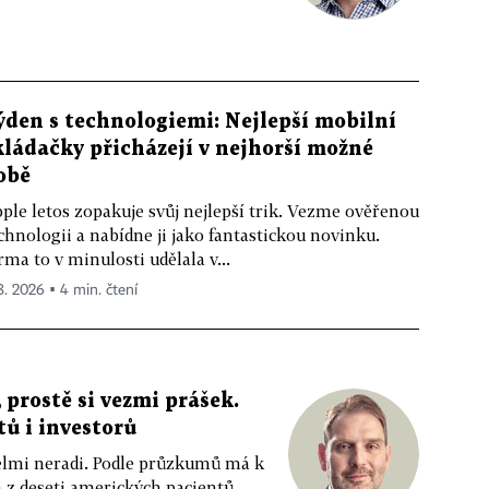
ýden s technologiemi: Nejlepší mobilní
kládačky přicházejí v nejhorší možné
obě
ple letos zopakuje svůj nejlepší trik. Vezme ověřenou
chnologii a nabídne ji jako fantastickou novinku.
rma to v minulosti udělala v...
 8. 2026 ▪ 4 min. čtení
 prostě si vezmi prášek.
tů i investorů
 velmi neradi. Podle průzkumů má k
z deseti amerických pacientů....