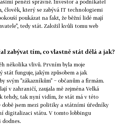
našimi penězi správně. Investor a podnikatel
, člověk, který se zabývá IT technologiemi
pokouší poukázat na fakt, že běžní lidé mají
vatele", tedy stát. Založil kvůli tomu web
čal zabývat tím, co vlastně stát dělá a jak?
ěh několika vlivů. Prvním byla moje
ý stát funguje, jakým způsobem a jak
žby svým "zákazníkům" − občanům a firmám.
ělají v zahraničí, zaujala mě zejména Velká
k tehdy, tak nyní vidím, že stát má v této
é době jsem mezi politiky a státními úředníky
ní digitalizaci státu. V tomto lobbingu
i dodnes.