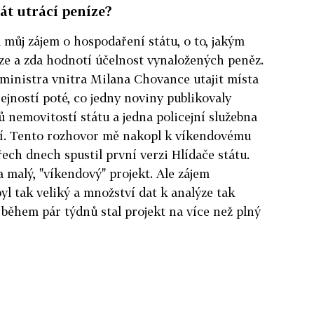
stát utrácí peníze?
můj zájem o hospodaření státu, o to, jakým
ze a zda hodnotí účelnost vynaložených peněz.
ministra vnitra Milana Chovance utajit místa
ejností poté, co jedny noviny publikovaly
nemovitostí státu a jedna policejní služebna
ší. Tento rozhovor mě nakopl k víkendovému
ech dnech spustil první verzi Hlídače státu.
 malý, "víkendový" projekt. Ale zájem
byl tak veliký a množství dat k analýze tak
 během pár týdnů stal projekt na více než plný