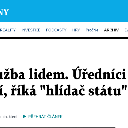
ARCHIV
REALITY
INVESTICE
PODCASTY
HRY
PročNe
D
lužba lidem. Úředníci 
 říká "hlídač státu"
PŘEHRÁT ČLÁNEK
 min. čtení