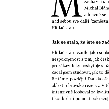
M
zacházejí s 
Michal Bláha
a hlavně se 
nad sebou své další "zaměstna
Hlídač státu.
Jak se stalo, že jste se za
Hlídač státu vznikl jako soub
nespokojenost s tím, jak česk
prozákaznicky poskytuje slu
Začal jsem studovat, jak to d
Británie, později i Dánsko. Ja
oblasti obrovské rezervy. V t
intenzivně lobboval za kvalit
i konkrétní pomoci pokračuj