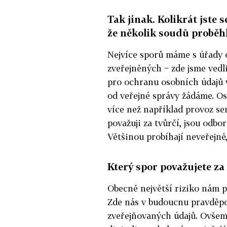
Tak jinak. Kolikrát jste s
že několik soudů proběhl
Nejvíce sporů máme s úřady 
zveřejněných − zde jsme vedl
pro ochranu osobních údajů v
od veřejné správy žádáme. Os
více než například provoz ser
považuji za tvůrčí, jsou odbo
Většinou probíhají neveřejně,
Který spor považujete za 
Obecně největší riziko nám p
Zde nás v budoucnu pravděpo
zveřejňovaných údajů. Ovšem 