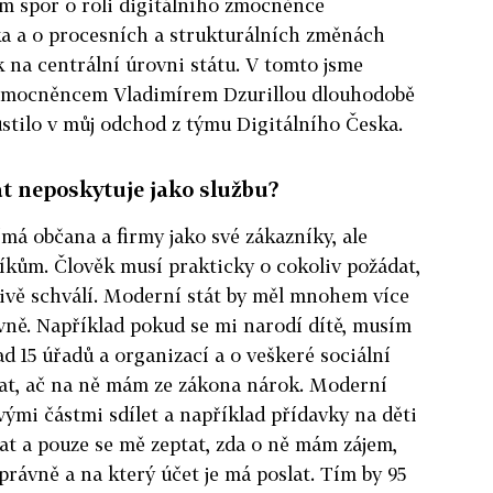
ím spor o roli digitálního zmocněnce
a a o procesních a strukturálních změnách
k na centrální úrovni státu. V tomto jsme
 zmocněncem Vladimírem Dzurillou dlouhodobě
stilo v můj odchod z týmu Digitálního Česka.
át neposkytuje jako službu?
ímá občana a firmy jako své zákazníky, ale
íkům. Člověk musí prakticky o cokoliv požádat,
tivě schválí. Moderní stát by měl mnohem více
ivně. Například pokud se mi narodí dítě, musím
d 15 úřadů a organizací a o veškeré sociální
dat, ač na ně mám ze zákona nárok. Moderní
vými částmi sdílet a například přídavky na děti
t a pouze se mě zeptat, zda o ně mám zájem,
správně a na který účet je má poslat. Tím by 95