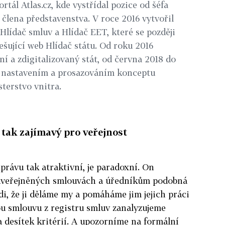
ortál Atlas.cz, kde vystřídal pozice od šéfa
o člena představenstva. V roce 2016 vytvořil
Hlídač smluv a Hlídač EET, které se později
ešující web Hlídač státu. Od roku 2016
vní a zdigitalizovaný stát, od června 2018 do
s nastavením a prosazováním konceptu
terstvo vnitra.
u tak zajímavý pro veřejnost
právu tak atraktivní, je paradoxní. On
uveřejněných smlouvách a úředníkům podobná
di, že ji děláme my a pomáháme jim jejich práci
ou smlouvu z registru smluv zanalyzujeme
 desítek kritérií. A upozorníme na formální