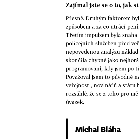
Zajímal jste se o to, jak 
Přesně. Druhým faktorem byl 
způsobem a za co utrácí pení
Třetím impulzem byla snaha 
policejních služeben před veř
nepovedenou analýzu nákladů 
skončila chybně jako nejhor
programování, kdy jsem po tř
Považoval jsem to původně na
veřejnosti, novinářů a státu 
rozsáhlé, že se z toho pro mě
úvazek.
Michal Bláha