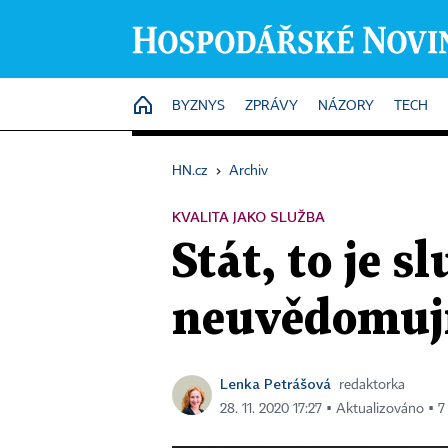
HOME
BYZNYS
ZPRÁVY
NÁZORY
TECH
HN.cz
›
Archiv
KVALITA JAKO SLUŽBA
Stát, to je s
neuvědomují,
Lenka Petrášová
redaktorka
28. 11. 2020 17:27 ▪ Aktualizováno ▪ 7