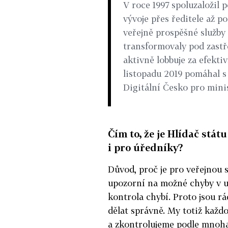
V roce 1997 spoluzaložil p
vývoje přes ředitele až p
veřejně prospěšné služby 
transformovaly pod zastř
aktivně lobbuje za efekti
listopadu 2019 pomáhal 
Digitální Česko pro minis
Čím to, že je Hlídač stát
i pro úředníky?
Důvod, proč je pro veřejnou s
upozorní na možné chyby v 
kontrola chybí. Proto jsou rá
dělat správně. My totiž každ
a zkontrolujeme podle mnoha