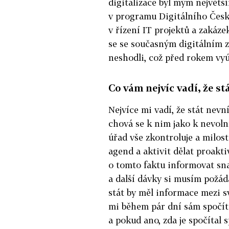
digitalizace byl mým největš
v programu Digitálního Česk
v řízení IT projektů a zakáze
se se současným digitálním
neshodli, což před rokem vyú
Co vám nejvíc vadí, že st
Nejvíce mi vadí, že stát nevn
chová se k nim jako k nevoln
úřad vše zkontroluje a milos
agend a aktivit dělat proakt
o tomto faktu informovat sna
a další dávky si musím požá
stát by měl informace mezi s
mi během pár dní sám spočíta
a pokud ano, zda je spočítal 