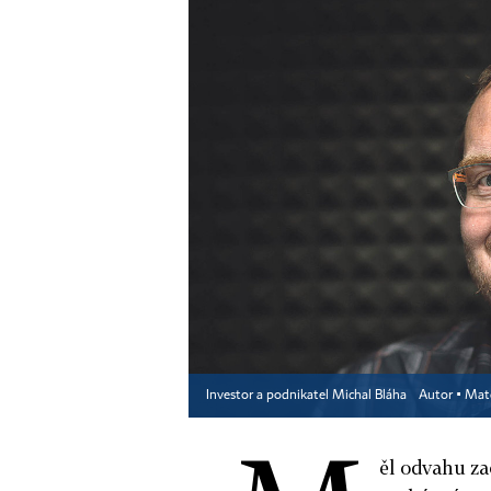
Investor a podnikatel Michal Bláha
Autor ▪
Mate
ěl odvahu zač