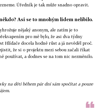
lezneme. Úředník je tak může snadno opravit.
někdo? Asi se to mnohým lidem nelíbilo.
yhrožuje nějaký anonym, ale zatím je to
 překvapením pro mě bylo, že asi dva týdny
st Hlídače docela hodně růst a já nevěděl proč.
istit, že si o projektu mezi sebou začali říkat
vně používat, a dodnes se na tom nic nezměnilo.
vky na děti během pár dní sám spočítat a pouze
ájem.