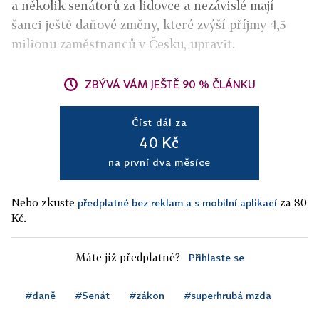
a několik senátorů za lidovce a nezávislé mají
šanci ještě daňové změny, které zvýší příjmy 4,5
milionu zaměstnanců v Česku, upravit.
ZBÝVÁ VÁM JEŠTĚ 90 % ČLÁNKU
Číst dál za
40 Kč
na první dva měsíce
Nebo zkuste
za 80
předplatné bez reklam a s mobilní aplikací
Kč.
Máte již předplatné?
Přihlaste se
#daně
#Senát
#zákon
#superhrubá mzda