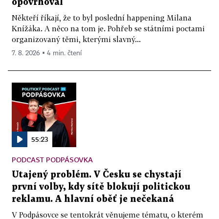
opovrhoval
Někteří říkají, že to byl poslední happening Milana
Knížáka. A něco na tom je. Pohřeb se státními poctami
organizovaný těmi, kterými slavný...
7. 8. 2026 ▪ 4 min. čtení
55:23
PODCAST PODPÁSOVKA
Utajený problém. V Česku se chystají
první volby, kdy sítě blokují politickou
reklamu. A hlavní oběť je nečekaná
V Podpásovce se tentokrát věnujeme tématu, o kterém