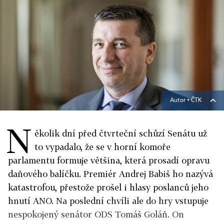
Autor ▪
ČTK
N
ěkolik dní před čtvrteční schůzí Senátu už
to vypadalo, že se v horní komoře
parlamentu formuje většina, která prosadí opravu
daňového balíčku. Premiér Andrej Babiš ho nazývá
katastrofou, přestože prošel i hlasy poslanců jeho
hnutí ANO. Na poslední chvíli ale do hry vstupuje
nespokojený senátor ODS Tomáš Goláň. On