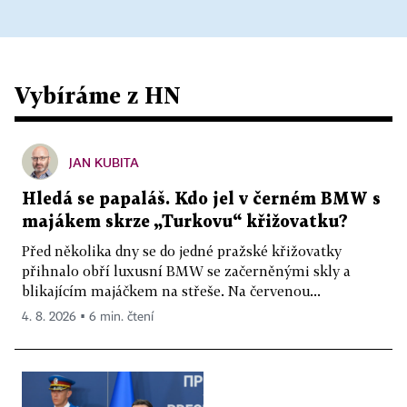
Vybíráme z HN
JAN KUBITA
Hledá se papaláš. Kdo jel v černém BMW s
majákem skrze „Turkovu“ křižovatku?
Před několika dny se do jedné pražské křižovatky
přihnalo obří luxusní BMW se začerněnými skly a
blikajícím majáčkem na střeše. Na červenou...
4. 8. 2026 ▪ 6 min. čtení