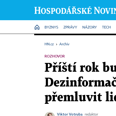
HOME
BYZNYS
ZPRÁVY
NÁZORY
TECH
HN.cz
›
Archiv
ROZHOVOR
Příští rok b
Dezinformač
přemluvit li
Viktor Votruba
redaktor