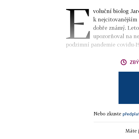
E
voluční biolog Ja
k nejcitovanějším
dobře známý. Letos
upozorňoval na ne
podzimní pandemie covidu-19 
ZBÝ
Nebo zkuste
předpla
Máte j