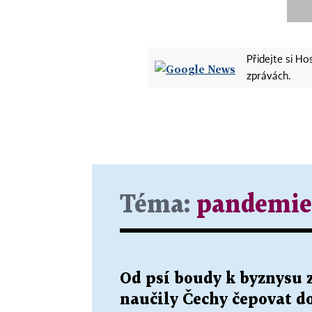
Přidejte si H
zprávách.
Téma:
pandemie
Od psí boudy k byznysu z
naučily Čechy čepovat do