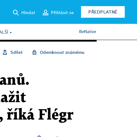
PŘEDPLATNÉ
Hledat
Přihlásit se
BeNative
ALŠÍ
Sdílet
Odemknout známému
čanů.
ažit
, říká Flégr