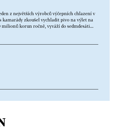
den z největších výrobců výčepních chlazení v
 s kamarády zkoušel vychladit pivo na výlet na
milionů korun ročně, vyváží do sedmdesáti...
N