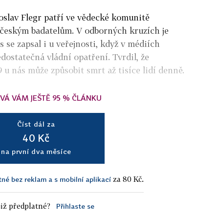
roslav Flegr patří ve vědecké komunitě
 českým badatelům. V odborných kruzích je
 se zapsal i u veřejnosti, když v médiích
dostatečná vládní opatření. Tvrdil, že
u nás může způsobit smrt až tisíce lidí denně.
VÁ VÁM JEŠTĚ 95 % ČLÁNKU
Číst dál za
40 Kč
na první dva měsíce
za 80 Kč.
tné bez reklam a s mobilní aplikací
iž předplatné?
Přihlaste se