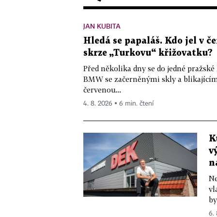
JAN KUBITA
Hledá se papaláš. Kdo jel v
skrze „Turkovu“ křižovatku?
Před několika dny se do jedné pražské
BMW se začerněnými skly a blikající
červenou...
4. 8. 2026 ▪ 6 min. čtení
K
v
n
Ne
vl
by
6.