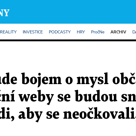
ARCHIV
REALITY
INVESTICE
PODCASTY
HRY
PročNe
D
ude bojem o mysl ob
ní weby se budou sn
di, aby se neočkovali