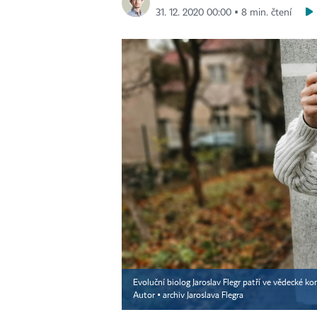
31. 12. 2020 00:00 ▪ 8 min. čtení
Evoluční biolog Jaroslav Flegr patří ve vědecké 
Autor ▪
archiv Jaroslava Flegra