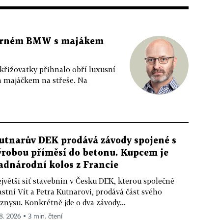
 černém BMW s majákem
 křižovatky přihnalo obří luxusní
m majáčkem na střeše. Na
utnarův DEK prodává závody spojené s
ýrobou příměsí do betonu. Kupcem je
adnárodní kolos z Francie
jvětší síť stavebnin v Česku DEK, kterou společně
astní Vít a Petra Kutnarovi, prodává část svého
znysu. Konkrétně jde o dva závody...
 8. 2026 ▪ 3 min. čtení