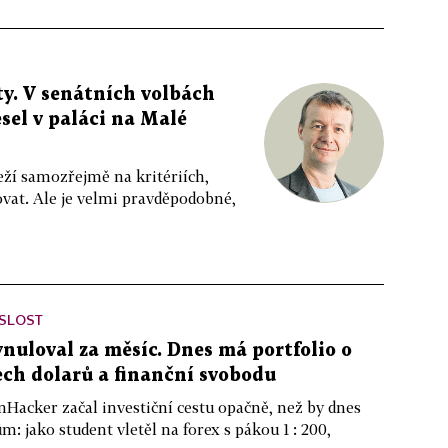
y. V senátních volbách
sel v paláci na Malé
eží samozřejmě na kritériích,
vat. Ale je velmi pravděpodobné,
ISLOST
ynuloval za měsíc. Dnes má portfolio o
ch dolarů a finanční svobodu
nHacker začal investiční cestu opačně, než by dnes
m: jako student vletěl na forex s pákou 1 : 200,