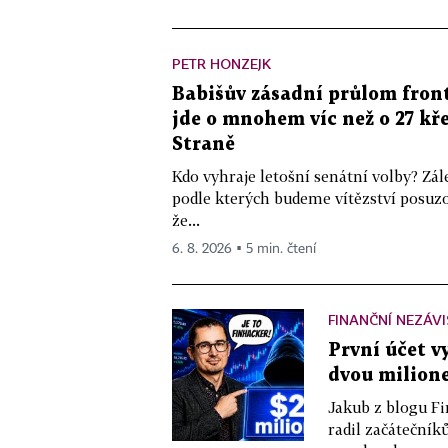
PETR HONZEJK
Babišův zásadní průlom front
jde o mnohem víc než o 27 kře
Straně
Kdo vyhraje letošní senátní volby? Zál
podle kterých budeme vítězství posuzo
že...
6. 8. 2026 ▪ 5 min. čtení
FINANČNÍ NEZÁV
První účet v
dvou milione
Jakub z blogu Fi
radil začátečníků