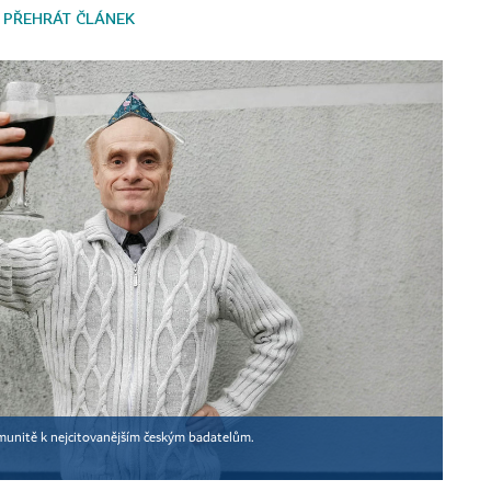
PŘEHRÁT ČLÁNEK
komunitě k nejcitovanějším českým badatelům.