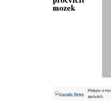
procvičit
mozek
Přidejte si H
zprávách.