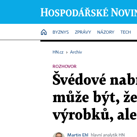
HOME
BYZNYS
ZPRÁVY
NÁZORY
TECH
HN.cz
›
Archiv
ROZHOVOR
Švédové nab
může být, že
výrobků, ale
Martin Ehl
hlavní analytik HN