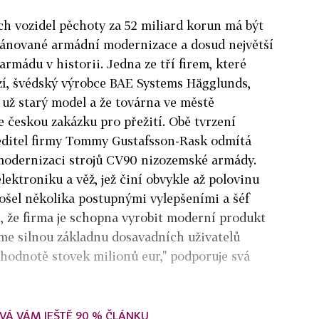
ch vozidel pěchoty za 52 miliard korun má být
plánované armádní modernizace a dosud největší
rmádu v historii. Jedna ze tří firem, které
zí, švédský výrobce BAE Systems Hägglunds,
je už starý model a že továrna ve městě
 českou zakázku pro přežití. Obě tvrzení
editel firmy Tommy Gustafsson-Rask odmítá
modernizaci strojů CV90 nizozemské armády.
ktroniku a věž, jež činí obvykle až polovinu
rošel několika postupnými vylepšeními a šéf
, že firma je schopna vyrobit moderní produkt
me silnou základnu dosavadních uživatelů
hodnotě stovek milionů eur," podporuje svá
VÁ VÁM JEŠTĚ 90 % ČLÁNKU