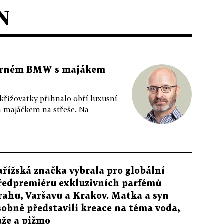
N
 černém BMW s majákem
 křižovatky přihnalo obří luxusní
m majáčkem na střeše. Na
ařížská značka vybrala pro globální
ředpremiéru exkluzivních parfémů
rahu, Varšavu a Krakov. Matka a syn
sobně představili kreace na téma voda,
ůže a pižmo