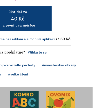
Číst dál za
40 Kč
na první dva měsíce
za 80 Kč.
tné bez reklam a s mobilní aplikací
iž předplatné?
Přihlaste se
ojové vozidlo pěchoty
#ministerstvo obrany
r
#velké čtení