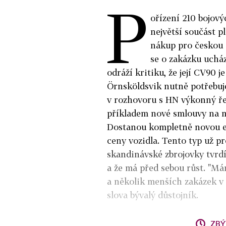
P
ořízení 210 bojový
největší součást 
nákup pro českou a
se o zakázku uchá
odráží kritiku, že její CV90 
Örnsköldsvik nutně potřebuje
v rozhovoru s HN výkonný ř
příkladem nové smlouvy na 
Dostanou kompletně novou ele
ceny vozidla. Tento typ už p
skandinávské zbrojovky tvrdí
a že má před sebou růst. "Má
a několik menších zakázek v 
slova bývalý důstojník.
ZBÝ