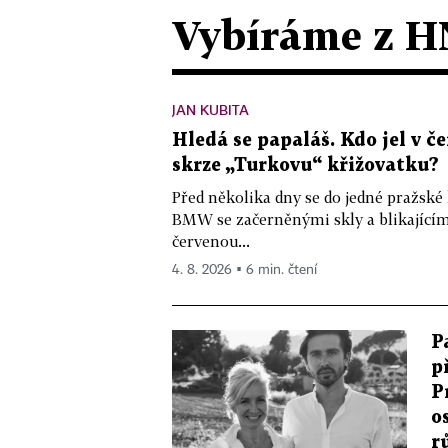
Vybíráme z H
JAN KUBITA
Hledá se papaláš. Kdo jel v
skrze „Turkovu“ křižovatku?
Před několika dny se do jedné pražské
BMW se začerněnými skly a blikající
červenou...
4. 8. 2026 ▪ 6 min. čtení
P
p
P
o
r