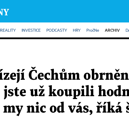
ARCHIV
REALITY
INVESTICE
PODCASTY
HRY
PročNe
D
ízejí Čechům obrněn
 jste už koupili hod
 my nic od vás, říká 