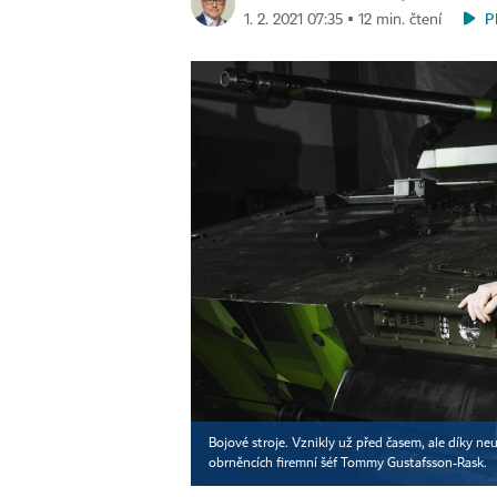
P
1. 2. 2021 07:35 ▪ 12 min. čtení
Bojové stroje. Vznikly už před časem, ale díky ne
obrněncích firemní šéf Tommy Gustafsson-Rask.