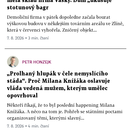
měla sklad firma Vasky. Dům „ukusuje“
stotunový bagr
Demoliční firma v pátek dopoledne začala bourat
výškovou budovu v někdejším továrním areálu ve Zlíně,
která v červenci vyhořela. Zničený objekt...
7. 8. 2026 ▪ 3 min. čtení
PETR HONZEJK
„Prolhaný hlupák v čele nemyslícího
stáda“. Proč Milana Knížáka oslavuje
vláda vedená mužem, kterým umělec
opovrhoval
Někteří říkají, že to byl poslední happening Milana
Knížáka. A něco na tom je. Pohřeb se státními poctami
organizovaný těmi, kterými slavný...
7. 8. 2026 ▪ 4 min. čtení