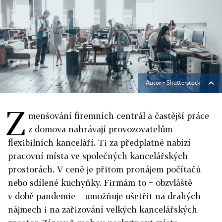
Autor ▪
Shutterstock
Z
menšování firemních centrál a častější práce
z domova nahrávají provozovatelům
flexibilních kanceláří. Ti za předplatné nabízí
pracovní místa ve společných kancelářských
prostorách. V ceně je přitom pronájem počítačů
nebo sdílené kuchyňky. Firmám to − obzvláště
v době pandemie − umožňuje ušetřit na drahých
nájmech i na zařizování velkých kancelářských