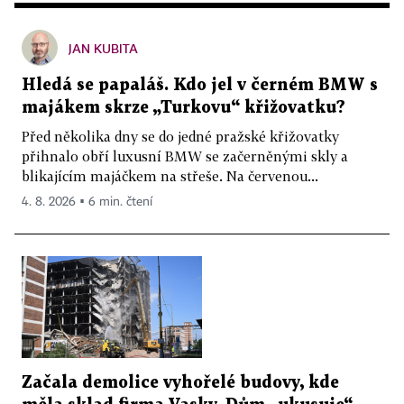
JAN KUBITA
Hledá se papaláš. Kdo jel v černém BMW s
majákem skrze „Turkovu“ křižovatku?
Před několika dny se do jedné pražské křižovatky
přihnalo obří luxusní BMW se začerněnými skly a
blikajícím majáčkem na střeše. Na červenou...
4. 8. 2026 ▪ 6 min. čtení
Začala demolice vyhořelé budovy, kde