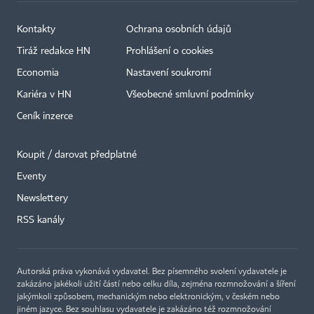
Kontakty
Ochrana osobních údajů
Tiráž redakce HN
Prohlášení o cookies
Economia
Nastavení soukromí
Kariéra v HN
Všeobecné smluvní podmínky
Ceník inzerce
Koupit / darovat předplatné
Eventy
Newslettery
RSS kanály
Autorská práva vykonává vydavatel. Bez písemného svolení vydavatele je
zakázáno jakékoli užití částí nebo celku díla, zejména rozmnožování a šíření
jakýmkoli způsobem, mechanickým nebo elektronickým, v českém nebo
jiném jazyce. Bez souhlasu vydavatele je zakázáno též rozmnožování