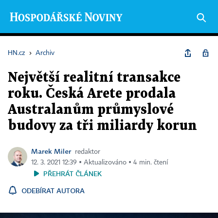
HN.cz
›
Archiv
Největší realitní transakce
roku. Česká Arete prodala
Australanům průmyslové
budovy za tři miliardy korun
Marek Miler
redaktor
12. 3. 2021 12:39 ▪ Aktualizováno ▪ 4 min. čtení
PŘEHRÁT ČLÁNEK
ODEBÍRAT AUTORA