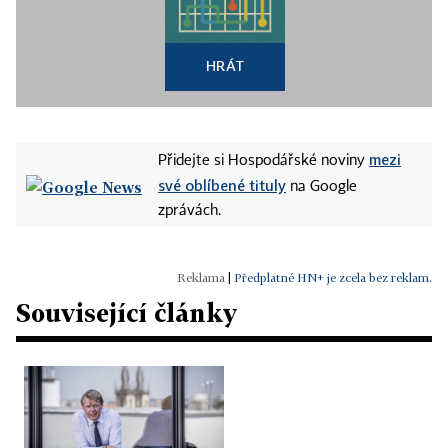
HRÁT
mezi
Přidejte si Hospodářské noviny
své oblíbené tituly
na Google
zprávách.
|
Předplatné HN+ je zcela bez reklam.
Související články