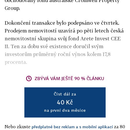
obchodovaný fond australské Cromwell Property
Group.
Dokončení transakce bylo podepsáno ve čtvrtek.
Prodejem nemovitostí uzavírá po pěti letech česká
nemovitostní skupina svůj fond Arete Invest CEE
II. Ten za dobu své existence doručil svým
investorům průměrný roční výnos kolem 17,8
procenta.
ZBÝVÁ VÁM JEŠTĚ 90 % ČLÁNKU
Číst dál za
40 Kč
na první dva měsíce
Nebo zkuste
za 80
předplatné bez reklam a s mobilní aplikací