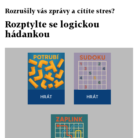
Rozrušily vás zprávy a cítíte stres?
Rozptylte se logickou
hádankou
HRÁT
HRÁT