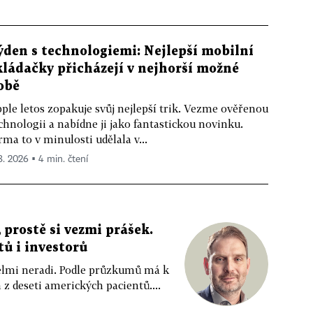
ýden s technologiemi: Nejlepší mobilní
kládačky přicházejí v nejhorší možné
obě
ple letos zopakuje svůj nejlepší trik. Vezme ověřenou
chnologii a nabídne ji jako fantastickou novinku.
rma to v minulosti udělala v...
 8. 2026 ▪ 4 min. čtení
 prostě si vezmi prášek.
tů i investorů
 velmi neradi. Podle průzkumů má k
z deseti amerických pacientů....