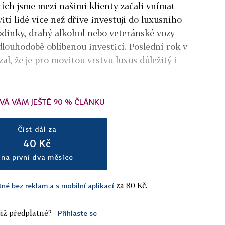
ích jsme mezi našimi klienty začali vnímat
tí lidé více než dříve investují do luxusního
odinky, drahý alkohol nebo veteránské vozy
dlouhodobě oblíbenou investicí. Poslední rok v
l, že je pro movitou vrstvu luxus důležitý i
VÁ VÁM JEŠTĚ 90 % ČLÁNKU
Číst dál za
40 Kč
na první dva měsíce
za 80 Kč.
tné bez reklam a s mobilní aplikací
iž předplatné?
Přihlaste se