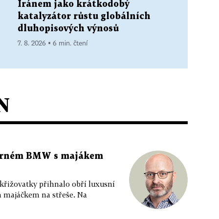
Íránem jako krátkodobý
katalyzátor růstu globálních
dluhopisových výnosů
7. 8. 2026 ▪ 6 min. čtení
N
 černém BMW s majákem
 křižovatky přihnalo obří luxusní
m majáčkem na střeše. Na