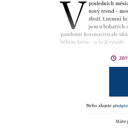
V
posledních měsíc
nový trend – movi
zboží. Luxusní h
jsou u bohatých 
pandemii koronaviru ale ukáza
během krize – a že jí vynáší.
ZBÝ
Nebo zkuste
předpla
Máte j