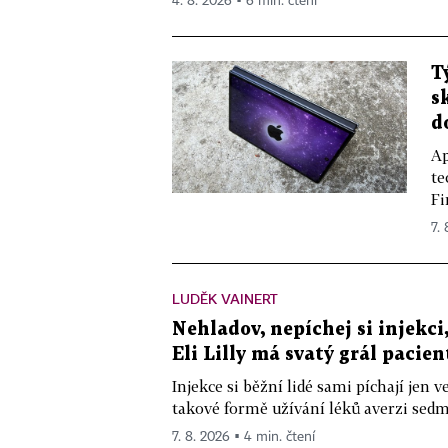
4. 8. 2026 ▪ 6 min. čtení
T
s
d
Ap
te
Fi
7.
LUDĚK VAINERT
Nehladov, nepíchej si injekci,
Eli Lilly má svatý grál pacien
Injekce si běžní lidé sami píchají jen
takové formě užívání léků averzi sedm 
7. 8. 2026 ▪ 4 min. čtení