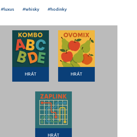
#luxus
#whisky
#hodinky
HRÁT
HRÁT
HRÁT