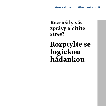
#investice
#luxusní zboží
Rozrušily vás
zprávy a cítíte
stres?
Rozptylte se
logickou
hádankou