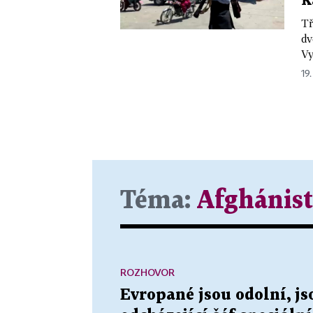
K
Tř
dv
Vy
19.
Téma:
Afghánis
ROZHOVOR
Evropané jsou odolní, jso