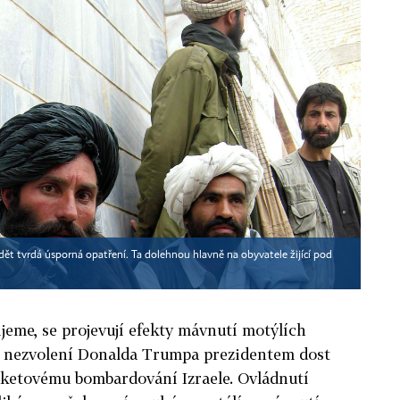
ět tvrdá úsporná opatření. Ta dolehnou hlavně na obyvatele žijící pod
ijeme, se projevují efekty mávnutí motýlích
d nezvolení Donalda Trumpa prezidentem dost
aketovému bombardování Izraele. Ovládnutí