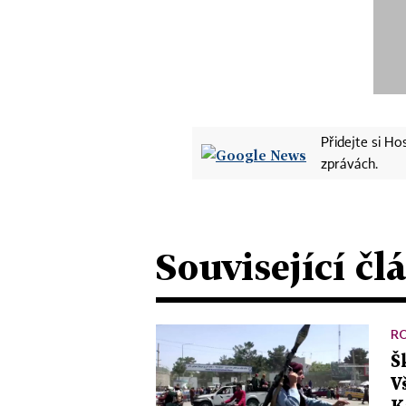
Přidejte si H
zprávách.
Související čl
R
Š
V