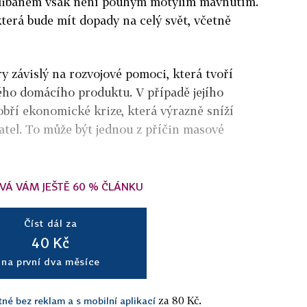
libánem však není pouhým motýlím mávnutím.
která bude mít dopady na celý svět, včetně
y závislý na rozvojové pomoci, která tvoří
ho domácího produktu. V případě jejího
obří ekonomické krize, která výrazně sníží
tel. To může být jednou z příčin masové
VÁ VÁM JEŠTĚ 60 % ČLÁNKU
Číst dál za
40 Kč
na první dva měsíce
za 80 Kč.
tné bez reklam a s mobilní aplikací