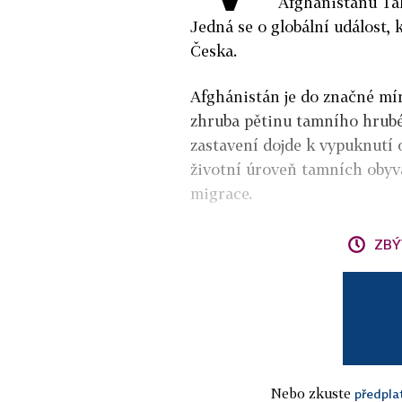
Afghánistánu Tá
Jedná se o globální událost, 
Česka.
Afghánistán je do značné mír
zhruba pětinu tamního hrubé
zastavení dojde k vypuknutí 
životní úroveň tamních obyva
migrace.
ZBÝ
Nebo zkuste
předpla