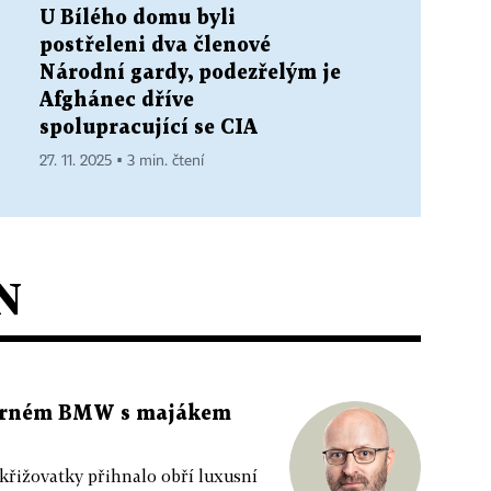
U Bílého domu byli
postřeleni dva členové
Národní gardy, podezřelým je
Afghánec dříve
spolupracující se CIA
27. 11. 2025 ▪ 3 min. čtení
N
 černém BMW s majákem
 křižovatky přihnalo obří luxusní