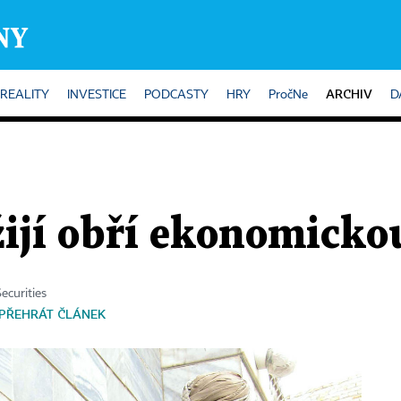
ARCHIV
REALITY
INVESTICE
PODCASTY
HRY
PročNe
D
ijí obří ekonomickou
ecurities
PŘEHRÁT ČLÁNEK