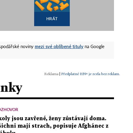
HRÁT
mezi své oblíbené tituly
ospodářské noviny
na Google
|
Předplatné HN+ je zcela bez reklam.
ánky
OZHOVOR
koly jsou zavřené, ženy zůstávají doma.
šichni mají strach, popisuje Afghánec z