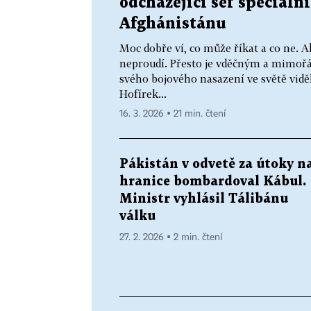
odcházející šéf speciální
Afghánistánu
Moc dobře ví, co může říkat a co ne. A
neproudí. Přesto je vděčným a mimo
svého bojového nasazení ve světě vidě
Hofírek...
16. 3. 2026 ▪ 21 min. čtení
Pákistán v odvetě za útoky n
hranice bombardoval Kábul.
Ministr vyhlásil Tálibánu
válku
27. 2. 2026 ▪ 2 min. čtení