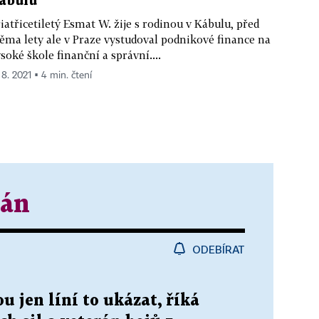
ábulu
iatřicetiletý Esmat W. žije s rodinou v Kábulu, před
ěma lety ale v Praze vystudoval podnikové finance na
soké škole finanční a správní....
 8. 2021 ▪ 4 min. čtení
tán
ODEBÍRAT
u jen líní to ukázat, říká