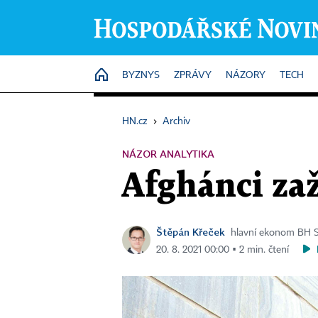
HOME
BYZNYS
ZPRÁVY
NÁZORY
TECH
HN.cz
›
Archiv
NÁZOR ANALYTIKA
Afghánci zaž
Štěpán Křeček
hlavní ekonom BH S
20. 8. 2021 00:00 ▪ 2 min. čtení