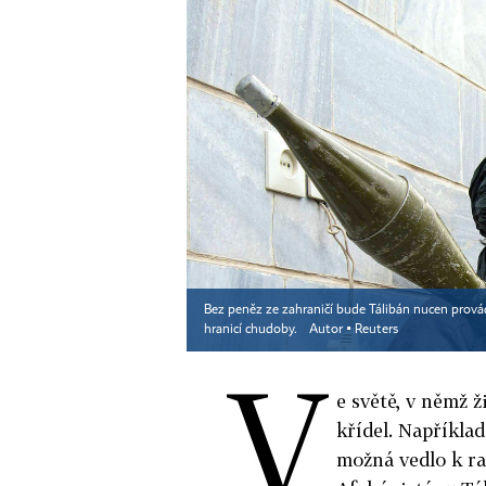
Bez peněz ze zahraničí bude Tálibán nucen provád
hranicí chudoby.
Autor ▪
Reuters
V
e světě, v němž ž
křídel. Napříkla
možná vedlo k r