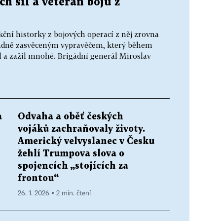
ch sil a veterán bojů z
kční historky z bojových operací z něj zrovna
řádně zasvěceným vypravěčem, který během
l a zažil mnohé. Brigádní generál Miroslav
a
Odvaha a oběť českých
vojáků zachraňovaly životy.
Americký velvyslanec v Česku
žehlí Trumpova slova o
spojencích „stojících za
frontou“
26. 1. 2026 ▪ 2 min. čtení