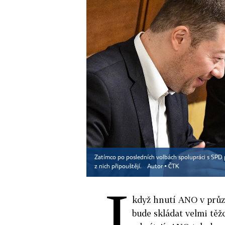
Zatímco po posledních volbách spolupráci s SPD p
z nich připouštějí.
Autor ▪
ČTK
I
když hnutí ANO v průz
bude skládat velmi těž