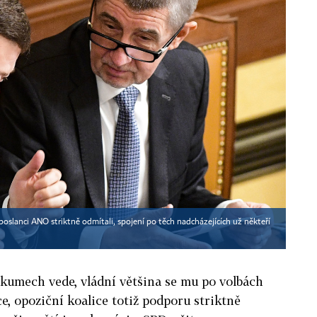
oslanci ANO striktně odmítali, spojení po těch nadcházejících už někteří
kumech vede, vládní většina se mu po volbách
ce, opoziční koalice totiž podporu striktně