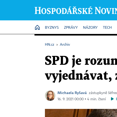
HOME
BYZNYS
ZPRÁVY
NÁZORY
TECH
HN.cz
›
Archiv
SPD je rozum
vyjednávat,
Michaela Ryšavá
zástupkyně šéfre
16. 9. 2021 00:00 ▪ 4 min. čtení