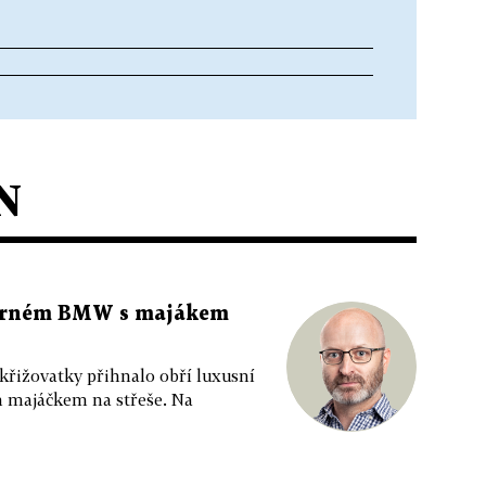
N
 černém BMW s majákem
 křižovatky přihnalo obří luxusní
m majáčkem na střeše. Na