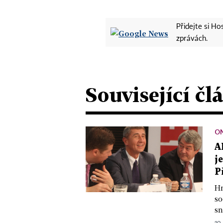
Přidejte si H
zprávách.
Související čl
ON
A
j
P
Hn
so
sn