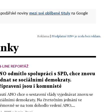
mezi své oblíbené tituly
ospodářské noviny
na Google
|
Předplatné HN+ je zcela bez reklam.
ánky
-LINE REPORTÁŽ
NO odmítlo spolupráci s SPD, chce znovu
ednat se sociálními demokraty.
řipraveni jsou i komunisté
utí ANO chce o sestavení vlády vyjednávat znovu se
ciálními demokraty. Na čtvrtečním jednání ve
ěmovně se na tom dohodlo vedení ANO....