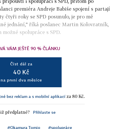
 připouští i spolupráci s SPD, přitom po
lanci premiéra Andreje Babiše spojení s partají
y čtyři roky se SPD posunulo, je pro mě
 jednání,“ říká poslanec Martin Kolovratník,
ům možné spolupráce s SPD.
VÁ VÁM JEŠTĚ 90 % ČLÁNKU
Číst dál za
40 Kč
na první dva měsíce
za 80 Kč.
tné bez reklam a s mobilní aplikací
iž předplatné?
Přihlaste se
#Okamura Tomio
#spolupráce