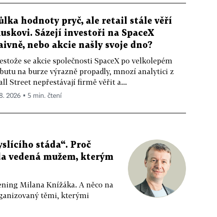
ůlka hodnoty pryč, ale retail stále věří
uskovi. Sázejí investoři na SpaceX
aivně, nebo akcie našly svoje dno?
estože se akcie společnosti SpaceX po velkolepém
butu na burze výrazně propadly, mnozí analytici z
ll Street nepřestávají firmě věřit a...
 8. 2026 ▪ 5 min. čtení
slícího stáda“. Proč
da vedená mužem, kterým
ppening Milana Knížáka. A něco na
rganizovaný těmi, kterými