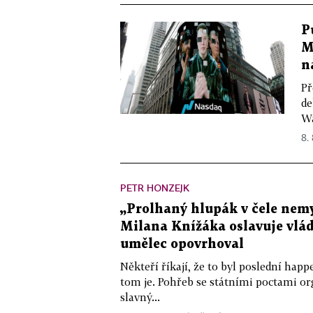
P
M
n
Př
de
Wa
8.
PETR HONZEJK
„Prolhaný hlupák v čele nemy
Milana Knížáka oslavuje vlá
umělec opovrhoval
Někteří říkají, že to byl poslední ha
tom je. Pohřeb se státními poctami o
slavný...