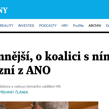
ARCHIV
REALITY
INVESTICE
PODCASTY
HRY
PročNe
D
nější, o koalici s 
 zní z ANO
daktora a vedoucí domácího oddělení HN
PŘEHRÁT ČLÁNEK