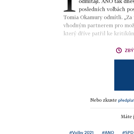
odmítají. ANO tak dnes
posledních volbách pos
Tomia Okamury odmítli. „Za t
vhodným partnerem pro možné
který dříve patřil ke kritik
ZBÝ
Nebo zkuste
předpla
Máte j
#Volby 2021
#ANO
#SPD