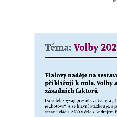
19.
Téma:
Volby 202
Fialovy naděje na sestave
přibližují k nule. Volby 
zásadních faktorů
Do voleb zbývají přesně dva týdny a p
je „hotovo“. A že hlavní otázkou je, 
sestaví vládu. ANO v čele s Andrejem 