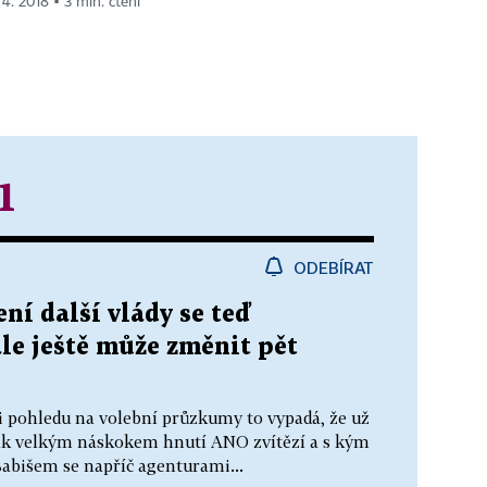
 4. 2018 ▪ 3 min. čtení
1
ODEBÍRAT
ní další vlády se teď
ale ještě může změnit pět
ři pohledu na volební průzkumy to vypadá, že už
s jak velkým náskokem hnutí ANO zvítězí a s kým
Babišem se napříč agenturami...