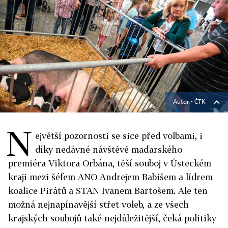
Autor ▪
ČTK
N
ejvětší pozornosti se sice před volbami, i
díky nedávné návštěvě maďarského
premiéra Viktora Orbána, těší souboj v Ústeckém
kraji mezi šéfem ANO Andrejem Babišem a lídrem
koalice Pirátů a STAN Ivanem Bartošem. Ale ten
možná nejnapínavější střet voleb, a ze všech
krajských soubojů také nejdůležitější, čeká politiky