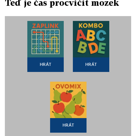
Teď je čas procvičit mozek
HRÁT
HRÁT
HRÁT