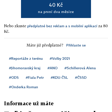
40 Kč
na první dva měsíce
Nebo zkuste
za 80
předplatné bez reklam a s mobilní aplikací
Kč.
Máte již předplatné?
Přihlaste se
#Reportáže z terénu
#Volby 2021
#Jihomoravský kraj
#ANO
#Schillerová Alena
#ODS
#Fiala Petr
#KDU-ČSL
#ČSSD
#Onderka Roman
Informace už máte