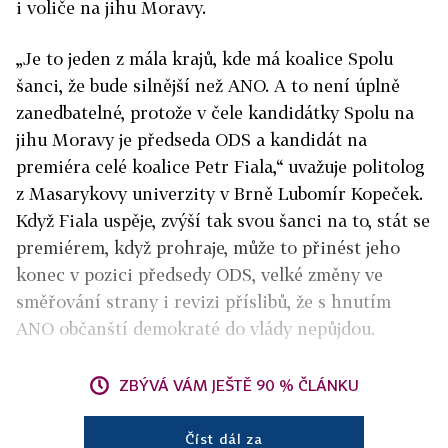
i voliče na jihu Moravy.
„Je to jeden z mála krajů, kde má koalice Spolu
šanci, že bude silnější než ANO. A to není úplně
zanedbatelné, protože v čele kandidátky Spolu na
jihu Moravy je předseda ODS a kandidát na
premiéra celé koalice Petr Fiala,“ uvažuje politolog
z Masarykovy univerzity v Brně Lubomír Kopeček.
Když Fiala uspěje, zvýší tak svou šanci na to, stát se
premiérem, když prohraje, může to přinést jeho
konec v pozici předsedy ODS, velké změny ve
směřování strany i revizi příslibů, že s hnutím
ANO občanští demokraté do vlády nepůjdou.
ZBÝVÁ VÁM JEŠTĚ 90 % ČLÁNKU
Číst dál za