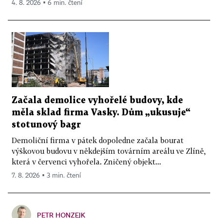
4. 8. 2026 ▪ 6 min. čtení
Začala demolice vyhořelé budovy, kde
měla sklad firma Vasky. Dům „ukusuje“
stotunový bagr
Demoliční firma v pátek dopoledne začala bourat
výškovou budovu v někdejším továrním areálu ve Zlíně,
která v červenci vyhořela. Zničený objekt...
7. 8. 2026 ▪ 3 min. čtení
PETR HONZEJK