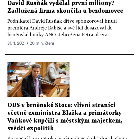
David Rusňák vydělal první miliony?
Zadlužená firma skončila u bezdomovce
Podnikatel David Rusňák dříve sponzoroval hnutí
premiéra Andreje Babiše a své lidi dosazoval do
brněnské buňky ANO. Jeho žena Petra, dcera...
31. 1. 2021 ▪ 20 min. čtení
ODS v brněnské Stoce: vlivní straníci
včetně exministra Blažka a primátorky
Vaňkové kupčili s městským majetkem,
svědčí expolitik
Korupční kauza Stoka, v níž policisté obžalovali členy