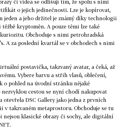
brazy či videa se odlišují tím, že spolu s nimi
tifikát o jejich jedinečnosti. Lze je kopírovat,
jen jeden a jeho držitel je známý díky technologii
ři těžbě kryptoměn. A pouze těmi lze také
o kuriozitu. Obchoduje s nimi petrohradská
’s. A za poslední kvartál se v obchodech s nimi
irtuální postavička, takzvaný avatar, a čeká, až
 svému. Vybere barvu a střih vlasů, oblečení,
ak o pohled na úvodní stránku nějaké
o nezvyklou cestou se nyní chodí nakupovat
 otevřela DSC Gallery jako jedna z prvních
rii v takzvaném metaprostoru. Obchoduje se tu
nejsou klasické obrazy či sochy, ale digitální
 NFT.