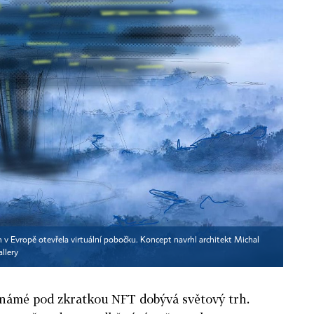
ch v Evropě otevřela virtuální pobočku. Koncept navrhl architekt Michal
llery
známé pod zkratkou NFT dobývá světový trh.