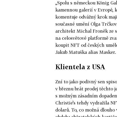
„Spolu s německou König Gal
kamennou galerií v Evropě, k
komentuje odvážný krok majit
současné umění Olga Trčková
architekt Michal Froněk ze s
na celosvětové platformě zva
koupit NFT od českých umělců
Jakub Matuška alias Masker.
Klientela z USA
Zní to jako podivný sen spisov
v březnu brát prodej těchto 
s možným zásadním dopadem 
Christie’s tehdy vydražila N
dolarů. To, co možná dlouho v
obdoba sběratelských kartič