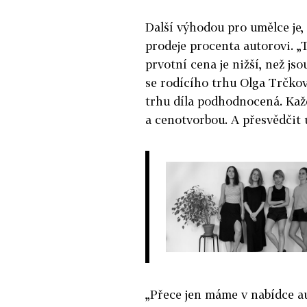
Další výhodou pro umělce je,
prodeje procenta autorovi. „T
prvotní cena je nižší, než jso
se rodícího trhu Olga Trčkov
trhu díla podhodnocená. Každý
a cenotvorbou. A přesvědčit 
„Přece jen máme v nabídce aut