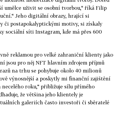
í umělce uživit se osobní tvorbou,“ říká Filip
ční.“ Jeho digitální obrazy, hrající si
y či postapokalyptickými motivy, si získaly
ky sociální síti Instagram, kde má přes 600
avně reklamou pro velké zahraniční klienty jako
ní jsou pro něj NFT hlavním zdrojem příjmů
razů na trhu se pohybuje okolo 40 milionů
ově výnosnější a poskytly mi finanční zajištění
necelého roku,“ přibližuje sílu přímého
haduje, že většina jeho klientely je
rtuálních galeriích často investoři či sběratelé