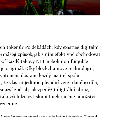
ích tokenů? Po dekádách, kdy existuje digitální
inášejí způsob, jak s ním efektivně obchodovat
eboť každý takový NFT neboli non‑fungible
je originál. Díky blockchainové technologii,
kryptoměn, dostane každý majitel spolu
t, že vlastní jedinou původní verzi daného díla,
snazší způsob, jak zpeněžit digitální obraz,
e takových lze vytisknout nekonečné množství
bezcenné.
ně možnost monetizace digitální tvorby. Doteď