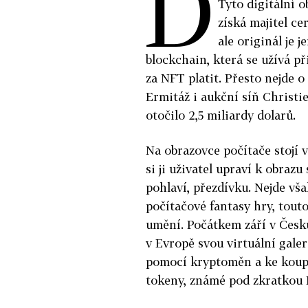
D
Tyto digitální o
získá majitel cer
ale originál je 
blockchain, která se užívá p
za NFT platit. Přesto nejde 
Ermitáž i aukční síň Christie
otočilo 2,5 miliardy dolarů.
Na obrazovce počítače stojí v
si ji uživatel upraví k obrazu
pohlaví, přezdívku. Nejde vš
počítačové fantasy hry, tout
umění. Počátkem září v Česku
v Evropě svou virtuální gale
pomocí kryptoměn a ke koupi 
tokeny, známé pod zkratkou