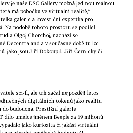
lery je naše DSC Gallery možná jedinou reálnou
terá má pobočku ve virtuální realitě,“
elka galerie a investiční expertka pro
. Na podobě tohoto prostoru se podílel
tudia Olgoj Chorchoj, nachází se
né Decentraland a v současné době tu lze
, jako jsou Jiří Dokoupil, Jiří Černický či
atele sci‑fi, ale trh začal nejpozději letos
jedinečných digitálních tokenů jako realitu
do budoucna. Prestižní galerie
FT dílo umělce jménem Beeple za 69 milionů
ypadalo jako kuriozita či jakási virtuální
ek bez zásadní umělecké hodnoty či