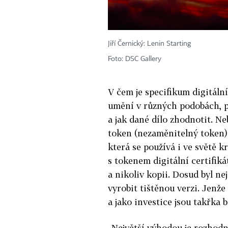
Jiří Černický: Lenin Starting
Foto: DSC Gallery
V čem je specifikum digitáln
umění v různých podobách, př
a jak dané dílo zhodnotit. N
token (nezaměnitelný token) 
která se používá i ve světě 
s tokenem digitální certifiká
a nikoliv kopii. Dosud byl nej
vyrobit tištěnou verzi. Jenž
a jako investice jsou takřka 
„Největší výhodou je rozhod