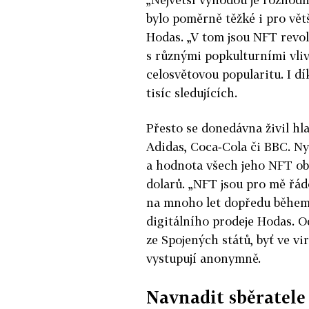
bylo poměrně těžké i pro větš
Hodas. „V tom jsou NFT revolu
s různými popkulturními vliv
celosvětovou popularitu. I dí
tisíc sledujících.
Přesto se donedávna živil hl
Adidas, Coca‑Cola či BBC. Ny
a hodnota všech jeho NFT ob
dolarů. „NFT jsou pro mě řád
na mnoho let dopředu během 
digitálního prodeje Hodas. Od
ze Spojených států, byť ve vi
vystupují anonymně.
Navnadit sběratele