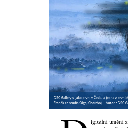
DSC Gallery si jako první v Česku a jedna z první
Froněk ze studia Olgoj Chorchoj.
Autor ▪
DSC Ga
igitální umění 