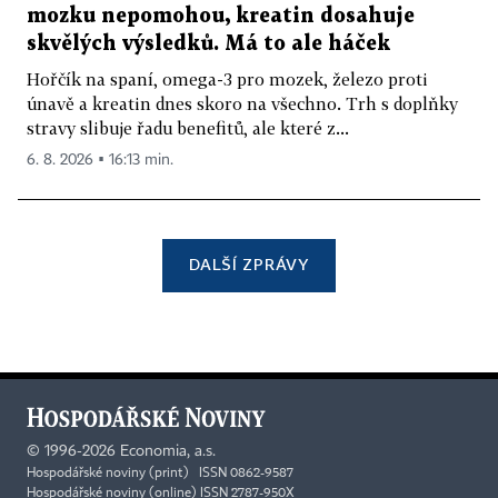
mozku nepomohou, kreatin dosahuje
skvělých výsledků. Má to ale háček
Hořčík na spaní, omega-3 pro mozek, železo proti
únavě a kreatin dnes skoro na všechno. Trh s doplňky
stravy slibuje řadu benefitů, ale které z...
6. 8. 2026 ▪ 16:13 min.
DALŠÍ ZPRÁVY
©
1996-2026
Economia, a.s.
Hospodářské noviny (print) ISSN 0862-9587
Hospodářské noviny (online) ISSN 2787-950X