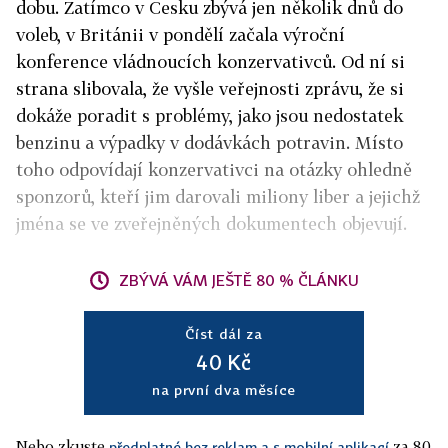
dobu. Zatímco v Česku zbývá jen několik dnů do
voleb, v Británii v pondělí začala výroční
konference vládnoucích konzervativců. Od ní si
strana slibovala, že vyšle veřejnosti zprávu, že si
dokáže poradit s problémy, jako jsou nedostatek
benzinu a výpadky v dodávkách potravin.
Místo
toho odpovídají konzervativci na otázky ohledně
sponzorů, kteří jim darovali miliony liber a jejichž
jména se ve zveřejněných dokumentech objevují.
ZBÝVÁ VÁM JEŠTĚ 80 % ČLÁNKU
Číst dál za
40 Kč
na první dva měsíce
Nebo zkuste
za 80
předplatné bez reklam a s mobilní aplikací