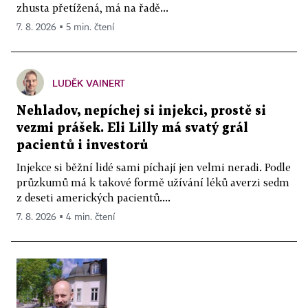
zhusta přetížená, má na řadě...
7. 8. 2026 ▪ 5 min. čtení
LUDĚK VAINERT
Nehladov, nepíchej si injekci, prostě si
vezmi prášek. Eli Lilly má svatý grál
pacientů i investorů
Injekce si běžní lidé sami píchají jen velmi neradi. Podle
průzkumů má k takové formě užívání léků averzi sedm
z deseti amerických pacientů....
7. 8. 2026 ▪ 4 min. čtení