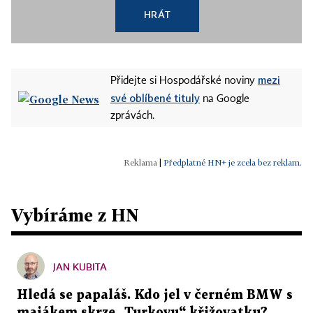
HRÁT
mezi
Přidejte si Hospodářské noviny
své oblíbené tituly
na Google
zprávách.
|
Předplatné HN+ je zcela bez reklam.
Vybíráme z HN
JAN KUBITA
Hledá se papaláš. Kdo jel v černém BMW s
majákem skrze „Turkovu“ křižovatku?