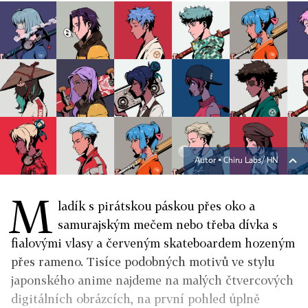
Autor ▪
Chiru Labs/ HN
M
ladík s pirátskou páskou přes oko a
samurajským mečem nebo třeba dívka s
fialovými vlasy a červeným skateboardem hozeným
přes rameno. Tisíce podobných motivů ve stylu
japonského anime najdeme na malých čtvercových
digitálních obrázcích, na první pohled úplně