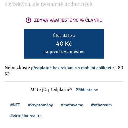
obyčejných, ale nesmírně hodnotných.
ZBÝVÁ VÁM JEŠTĚ 90 % ČLÁNKU
Číst dál za
40 Kč
na první dva měsíce
Nebo zkuste
za 80
předplatné bez reklam a s mobilní aplikací
Kč.
Máte již předplatné?
Přihlaste se
#NFT
#kryptoměny
#metaverse
#ethereum
#virtuální realita