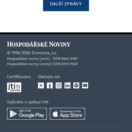
DALŠÍ ZPRÁVY
©
1996-2026
Economia, a.s.
Hospodářské noviny (print) ISSN 0862-9587
Hospodářské noviny (online) ISSN 2787-950X
Certifikováno
Sledujte nás
Stáhněte si aplikaci HN