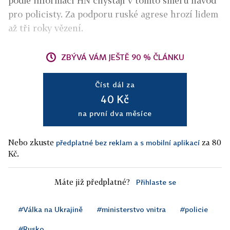
podle informací HN chystají v tomto směru návod
pro policisty. Za podporu ruské agrese hrozí lidem
až tři roky vězení.
ZBÝVÁ VÁM JEŠTĚ 90 % ČLÁNKU
Číst dál za
40 Kč
na první dva měsíce
Nebo zkuste
za 80
předplatné bez reklam a s mobilní aplikací
Kč.
Máte již předplatné?
Přihlaste se
#Válka na Ukrajině
#ministerstvo vnitra
#policie
#Rusko