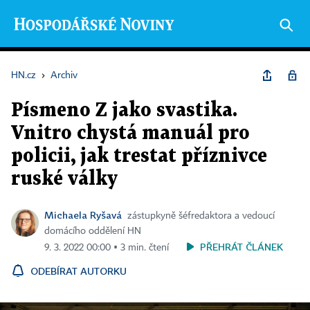
HN.cz
›
Archiv
Písmeno Z jako svastika.
Vnitro chystá manuál pro
policii, jak trestat příznivce
ruské války
Michaela Ryšavá
zástupkyně šéfredaktora a vedoucí
domácího oddělení HN
PŘEHRÁT ČLÁNEK
9. 3. 2022 00:00 ▪ 3 min. čtení
ODEBÍRAT AUTORKU