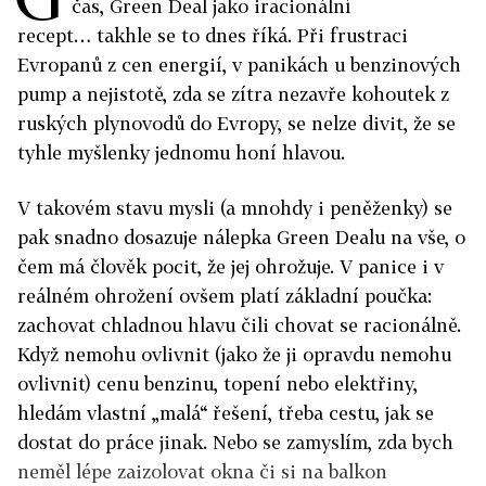
čas, Green Deal jako iracionální
recept… takhle se to dnes říká. Při frustraci
Evropanů z cen energií, v panikách u benzinových
pump a nejistotě, zda se zítra nezavře kohoutek z
ruských plynovodů do Evropy, se nelze divit, že se
tyhle myšlenky jednomu honí hlavou.
V takovém stavu mysli (a mnohdy i peněženky) se
pak snadno dosazuje nálepka Green Dealu na vše, o
čem má člověk pocit, že jej ohrožuje. V panice i v
reálném ohrožení ovšem platí základní poučka:
zachovat chladnou hlavu čili chovat se racionálně.
Když nemohu ovlivnit (jako že ji opravdu nemohu
ovlivnit) cenu benzinu, topení nebo elektřiny,
hledám vlastní „malá“ řešení, třeba cestu, jak se
dostat do práce jinak. Nebo se zamyslím, zda bych
neměl lépe zaizolovat okna či si na balkon