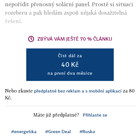
nepořídit přenosný solární panel. Prostě si situaci
rozeberu a pak hledám aspoň nějaká dosažitelná
řešení.
ZBÝVÁ VÁM JEŠTĚ 70 % ČLÁNKU
Číst dál za
40 Kč
na první dva měsíce
Nebo zkuste
za 80
předplatné bez reklam a s mobilní aplikací
Kč.
Máte již předplatné?
Přihlaste se
#energetika
#Green Deal
#Rusko