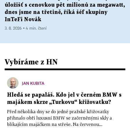
úložišť s cenovkou pět milionů za megawatt,
dnes jsme na třetině, říká šéf skupiny
InTeFi Novák
3. 8. 2026 ▪ 4 min. čtení
Vybíráme z HN
JAN KUBITA
Hledá se papaláš. Kdo jel v černém BMW s
majákem skrze „Turkovu“ křižovatku?
Před několika dny se do jedné pražské křižovatky
přihnalo obří luxusní BMW se začerněnými skly a
blikajícím majáčkem na střeše. Na červenou...