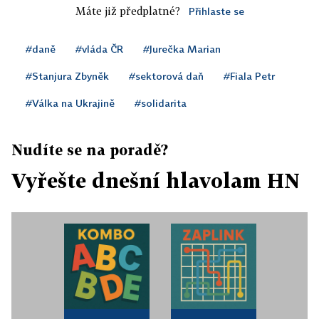
Máte již předplatné?
Přihlaste se
#daně
#vláda ČR
#Jurečka Marian
#Stanjura Zbyněk
#sektorová daň
#Fiala Petr
#Válka na Ukrajině
#solidarita
Nudíte se na poradě?
Vyřešte dnešní hlavolam HN