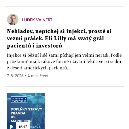
LUDĚK VAINERT
Nehladov, nepíchej si injekci, prostě si
vezmi prášek. Eli Lilly má svatý grál
pacientů i investorů
Injekce si běžní lidé sami píchají jen velmi neradi. Podle
průzkumů má k takové formě užívání léků averzi sedm
z deseti amerických pacientů....
7. 8. 2026 ▪ 4 min. čtení
16:13