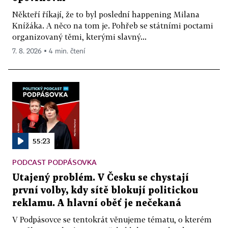
Někteří říkají, že to byl poslední happening Milana
Knížáka. A něco na tom je. Pohřeb se státními poctami
organizovaný těmi, kterými slavný...
7. 8. 2026 ▪ 4 min. čtení
55:23
PODCAST PODPÁSOVKA
Utajený problém. V Česku se chystají
první volby, kdy sítě blokují politickou
reklamu. A hlavní oběť je nečekaná
V Podpásovce se tentokrát věnujeme tématu, o kterém