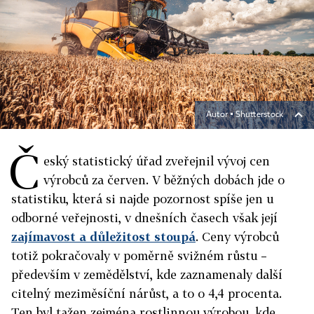
Autor ▪
Shutterstock
Č
eský statistický úřad zveřejnil vývoj cen
výrobců za červen. V běžných dobách jde o
statistiku, která si najde pozornost spíše jen u
odborné veřejnosti, v dnešních časech však její
zajímavost a důležitost stoupá
. Ceny výrobců
totiž pokračovaly v poměrně svižném růstu –
především v zemědělství, kde zaznamenaly další
citelný meziměsíční nárůst, a to o 4,4 procenta.
Ten byl tažen zejména rostlinnou výrobou, kde