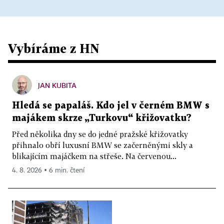
Vybíráme z HN
JAN KUBITA
Hledá se papaláš. Kdo jel v černém BMW s
majákem skrze „Turkovu“ křižovatku?
Před několika dny se do jedné pražské křižovatky
přihnalo obří luxusní BMW se začerněnými skly a
blikajícím majáčkem na střeše. Na červenou...
4. 8. 2026 ▪ 6 min. čtení