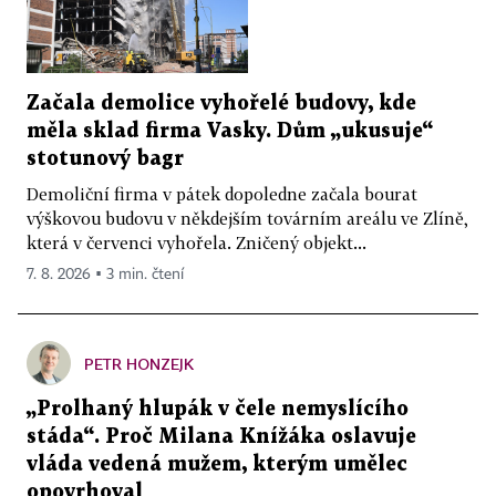
Začala demolice vyhořelé budovy, kde
měla sklad firma Vasky. Dům „ukusuje“
stotunový bagr
Demoliční firma v pátek dopoledne začala bourat
výškovou budovu v někdejším továrním areálu ve Zlíně,
která v červenci vyhořela. Zničený objekt...
7. 8. 2026 ▪ 3 min. čtení
PETR HONZEJK
„Prolhaný hlupák v čele nemyslícího
stáda“. Proč Milana Knížáka oslavuje
vláda vedená mužem, kterým umělec
opovrhoval