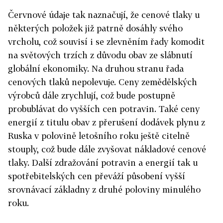
Červnové údaje tak naznačují, že cenové tlaky u
některých položek již patrně dosáhly svého
vrcholu, což souvisí i se zlevněním řady komodit
na světových trzích z důvodu obav ze slábnutí
globální ekonomiky. Na druhou stranu řada
cenových tlaků nepolevuje. Ceny zemědělských
výrobců dále zrychlují, což bude postupně
probublávat do vyšších cen potravin. Také ceny
energií z titulu obav z přerušení dodávek plynu z
Ruska v polovině letošního roku ještě citelně
stouply, což bude dále zvyšovat nákladové cenové
tlaky. Další zdražování potravin a energií tak u
spotřebitelských cen převáží působení vyšší
srovnávací základny z druhé poloviny minulého
roku.