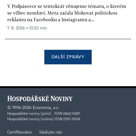
V Podpásovce se tentokrát věnujeme tématu, o kterém
se vůbec nemluví. Meta začala blokovat politickou
reklamu na Facebooku a Instagramu a...
7. 8. 2026 ▪ 55:23 min.
DALŠÍ ZPRÁVY
©
1996-2026
Economia, a.s.
Hospodářské noviny (print) ISSN 0862-9587
Hospodářské noviny (online) ISSN 2787-950X
Certifikováno
Sledujte nás