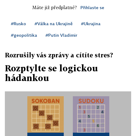
Máte již předplatné?
Přihlaste se
#Rusko
#Válka na Ukrajině
#Ukrajina
#geopolitika
#Putin Vladimir
Rozrušily vás zprávy a cítíte stres?
Rozptylte se logickou
hádankou