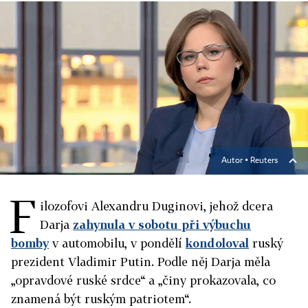
Autor ▪
Reuters
F
ilozofovi Alexandru Duginovi, jehož dcera
Darja
zahynula v sobotu při výbuchu
bomby
v automobilu, v pondělí
kondoloval
ruský
prezident Vladimir Putin. Podle něj Darja měla
„opravdové ruské srdce“ a „činy prokazovala, co
znamená být ruským patriotem“.