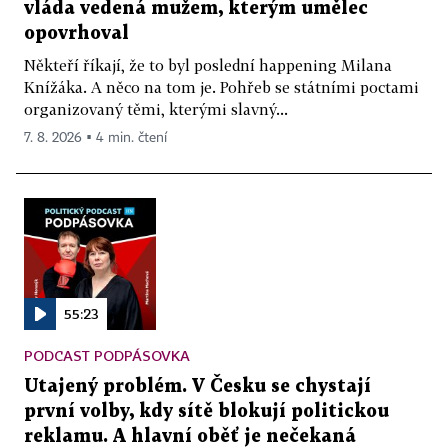
vláda vedená mužem, kterým umělec
opovrhoval
Někteří říkají, že to byl poslední happening Milana
Knížáka. A něco na tom je. Pohřeb se státními poctami
organizovaný těmi, kterými slavný...
7. 8. 2026 ▪ 4 min. čtení
55:23
PODCAST PODPÁSOVKA
Utajený problém. V Česku se chystají
první volby, kdy sítě blokují politickou
reklamu. A hlavní oběť je nečekaná