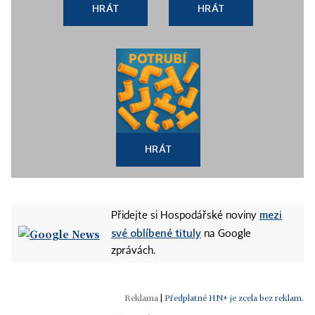
HRÁT
HRÁT
HRÁT
mezi
Přidejte si Hospodářské noviny
své oblíbené tituly
na Google
zprávách.
|
Předplatné HN+ je zcela bez reklam.