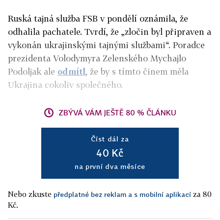
Ruská tajná služba FSB v pondělí oznámila, že
odhalila pachatele. Tvrdí, že „zločin byl připraven a
vykonán ukrajinskými tajnými službami“. Poradce
prezidenta Volodymyra Zelenského Mychajlo
Podoljak ale
odmítl
, že by s tímto činem měla
Ukrajina cokoliv společného.
ZBÝVÁ VÁM JEŠTĚ 80 % ČLÁNKU
Číst dál za
40 Kč
na první dva měsíce
Nebo zkuste
za 80
předplatné bez reklam a s mobilní aplikací
Kč.