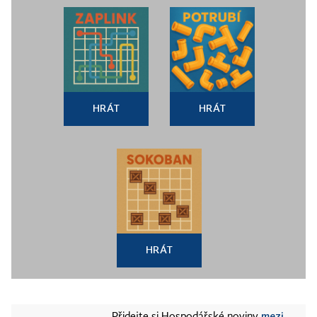
HRÁT
HRÁT
HRÁT
mezi
Přidejte si Hospodářské noviny