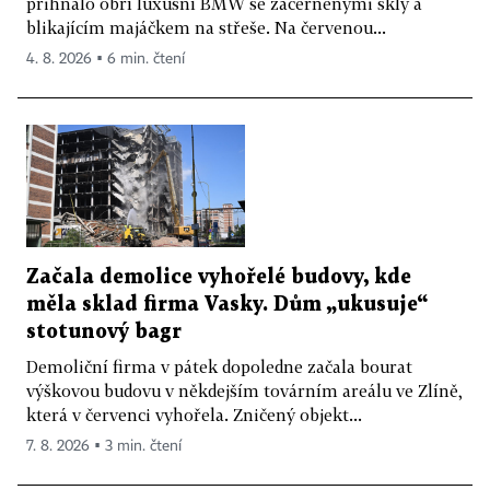
přihnalo obří luxusní BMW se začerněnými skly a
blikajícím majáčkem na střeše. Na červenou...
4. 8. 2026 ▪ 6 min. čtení
Začala demolice vyhořelé budovy, kde
měla sklad firma Vasky. Dům „ukusuje“
stotunový bagr
Demoliční firma v pátek dopoledne začala bourat
výškovou budovu v někdejším továrním areálu ve Zlíně,
která v červenci vyhořela. Zničený objekt...
7. 8. 2026 ▪ 3 min. čtení