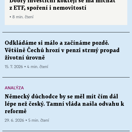
Dobrý investiční koktejl se má míchat
z ETF, spoření i nemovitostí
▪ 8 min. čtení
Odkládáme si málo a začínáme pozdě.
Většině Čechů hrozí v penzi strmý propad
životní úrovně
15. 7. 2026 ▪ 4 min. čtení
ANALÝZA
Německý důchodce by se měl mít čím dál
lépe než český. Tamní vláda našla odvahu k
reformě
29. 6. 2026 ▪ 5 min. čtení