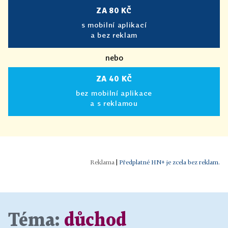
ZA 80 KČ
s mobilní aplikací
a bez reklam
nebo
ZA 40 KČ
bez mobilní aplikace
a s reklamou
|
Předplatné HN+ je zcela bez reklam.
Téma:
důchod