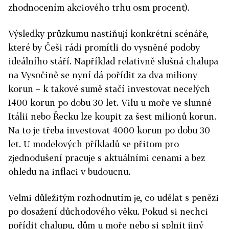
zhodnocením akciového trhu osm procent).
Výsledky průzkumu nastiňují konkrétní scénáře,
které by Češi rádi promítli do vysněné podoby
ideálního stáří. Například relativně slušná chalupa
na Vysočině se nyní dá pořídit za dva miliony
korun – k takové sumě stačí investovat necelých
1400 korun po dobu 30 let. Vilu u moře ve slunné
Itálii nebo Řecku lze koupit za šest milionů korun.
Na to je třeba investovat 4000 korun po dobu 30
let. U modelových příkladů se přitom pro
zjednodušení pracuje s aktuálními cenami a bez
ohledu na inflaci v budoucnu.
Velmi důležitým rozhodnutím je, co udělat s penězi
po dosažení důchodového věku. Pokud si nechci
pořídit chalupu, dům u moře nebo si splnit jiný