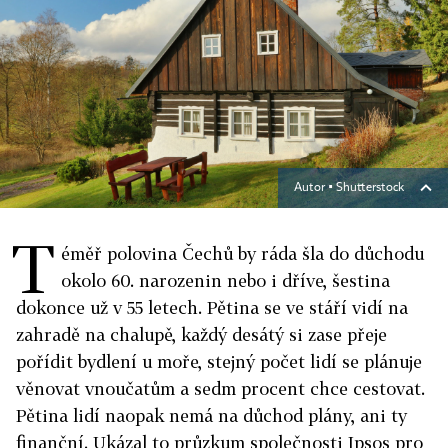
Autor ▪
Shutterstock
T
éměř polovina Čechů by ráda šla do důchodu
okolo 60. narozenin nebo i dříve, šestina
dokonce už v 55 letech. Pětina se ve stáří vidí na
zahradě na chalupě, každý desátý si zase přeje
pořídit bydlení u moře, stejný počet lidí se plánuje
věnovat vnoučatům a sedm procent chce cestovat.
Pětina lidí naopak nemá na důchod plány, ani ty
finanční. Ukázal to průzkum společnosti Ipsos pro