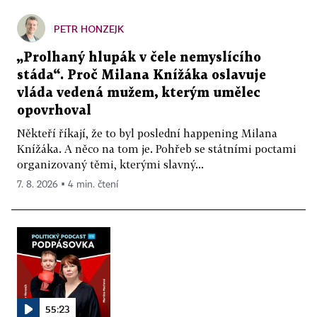
PETR HONZEJK
„Prolhaný hlupák v čele nemyslícího
stáda“. Proč Milana Knížáka oslavuje
vláda vedená mužem, kterým umělec
opovrhoval
Někteří říkají, že to byl poslední happening Milana
Knížáka. A něco na tom je. Pohřeb se státními poctami
organizovaný těmi, kterými slavný...
7. 8. 2026 ▪ 4 min. čtení
55:23