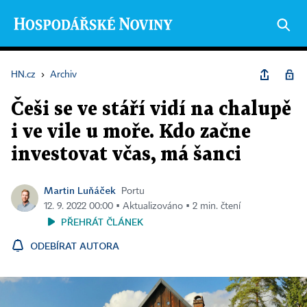
HN.cz
›
Archiv
Češi se ve stáří vidí na chalupě
i ve vile u moře. Kdo začne
investovat včas, má šanci
Martin Luňáček
Portu
12. 9. 2022 00:00 ▪ Aktualizováno ▪ 2 min. čtení
PŘEHRÁT ČLÁNEK
ODEBÍRAT AUTORA