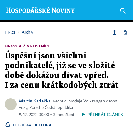
HN.cz
›
Archiv
FIRMY A ŽIVNOSTNÍCI
Úspěšní jsou všichni
podnikatelé, již se ve složité
době dokážou dívat vpřed.
I za cenu krátkodobých ztrát
Martin Kadečka
vedoucí prodeje Volkswagen osobní
vozy, Porsche Česká republika
PŘEHRÁT ČLÁNEK
9. 12. 2022 00:00 ▪ 3 min. čtení
ODEBÍRAT AUTORA