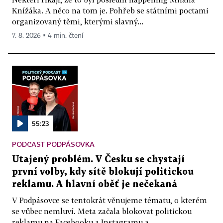
Knížáka. A něco na tom je. Pohřeb se státními poctami
organizovaný těmi, kterými slavný...
7. 8. 2026 ▪ 4 min. čtení
55:23
PODCAST PODPÁSOVKA
Utajený problém. V Česku se chystají
první volby, kdy sítě blokují politickou
reklamu. A hlavní oběť je nečekaná
V Podpásovce se tentokrát věnujeme tématu, o kterém
se vůbec nemluví. Meta začala blokovat politickou
reklamu na Facebooku a Instagramu a...