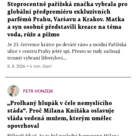
Stoprocentně pařížská značka vybrala pro
globální předpremiéru exkluzivních
parfémů Prahu, Varšavu a Krakov. Matka
a syn osobně představili kreace na téma
voda, růže a pižmo
Je 23. července krátce po deváté ráno a módní Pařížská
ulice v centru Prahy ještě spí. Přesto se tudy začínají
trousit vybraní lifestyloví...
8. 8. 2026 ▪ 4 min. čtení
PETR HONZEJK
„Prolhaný hlupák v čele nemyslícího
stáda“. Proč Milana Knížáka oslavuje
vláda vedená mužem, kterým umělec
opovrhoval
Někteří říkají, že to byl poslední happening Milana