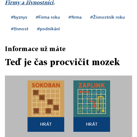
Firmy a živnostníci
.
#byznys
#Firma roku
#firma
#Živnostník roku
#živnost
#podnikání
Informace už máte
Teď je čas procvičit mozek
HRÁT
HRÁT