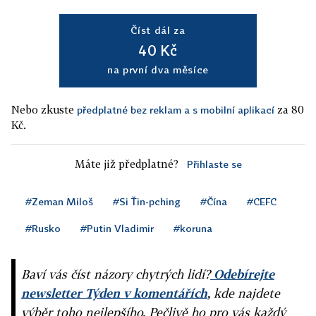
Číst dál za
40 Kč
na první dva měsíce
Nebo zkuste
za 80
předplatné bez reklam a s mobilní aplikací
Kč.
Máte již předplatné?
Přihlaste se
#Zeman Miloš
#Si Ťin-pching
#Čína
#CEFC
#Rusko
#Putin Vladimir
#koruna
Baví vás číst názory chytrých lidí?
Odebírejte
newsletter Týden v komentářích
, kde najdete
výběr toho nejlepšího. Pečlivě ho pro vás každý