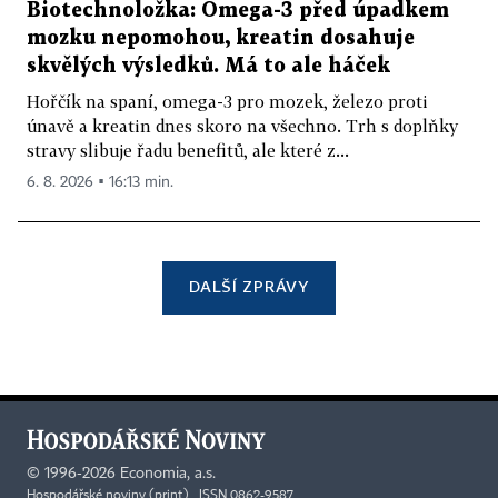
Biotechnoložka: Omega-3 před úpadkem
mozku nepomohou, kreatin dosahuje
skvělých výsledků. Má to ale háček
Hořčík na spaní, omega-3 pro mozek, železo proti
únavě a kreatin dnes skoro na všechno. Trh s doplňky
stravy slibuje řadu benefitů, ale které z...
6. 8. 2026 ▪ 16:13 min.
DALŠÍ ZPRÁVY
©
1996-2026
Economia, a.s.
Hospodářské noviny (print) ISSN 0862-9587