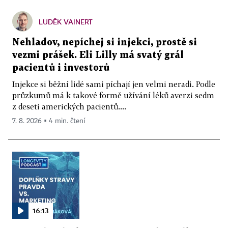
LUDĚK VAINERT
Nehladov, nepíchej si injekci, prostě si
vezmi prášek. Eli Lilly má svatý grál
pacientů i investorů
Injekce si běžní lidé sami píchají jen velmi neradi. Podle
průzkumů má k takové formě užívání léků averzi sedm
z deseti amerických pacientů....
7. 8. 2026 ▪ 4 min. čtení
16:13