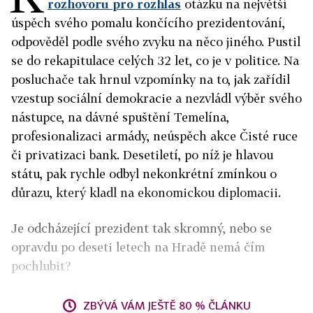
rozhovoru pro rozhlas
otázku na největší
úspěch svého pomalu končícího prezidentování,
odpověděl podle svého zvyku na něco jiného. Pustil
se do rekapitulace celých 32 let, co je v politice. Na
posluchače tak hrnul vzpomínky na to, jak zařídil
vzestup sociální demokracie a nezvládl výběr svého
nástupce, na dávné spuštění Temelína,
profesionalizaci armády, neúspěch akce Čisté ruce
či privatizaci bank. Desetiletí, po níž je hlavou
státu, pak rychle odbyl nekonkrétní zmínkou o
důrazu, který kladl na ekonomickou diplomacii.
Je odcházející prezident tak skromný, nebo se
opravdu po deseti letech na Hradě nemá čím
pochlubit?
ZBÝVÁ VÁM JEŠTĚ 80 % ČLÁNKU