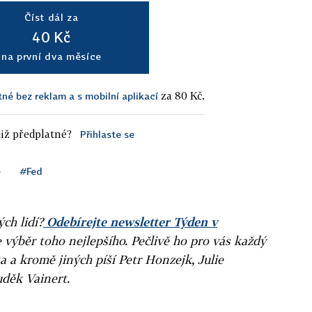
Číst dál za
40 Kč
na první dva měsíce
za 80 Kč.
tné bez reklam a s mobilní aplikací
iž předplatné?
Přihlaste se
e
#Fed
ých lidí?
Odebírejte newsletter Týden v
e výběr toho nejlepšího. Pečlivě ho pro vás každý
a a kromě jiných píší Petr Honzejk, Julie
uděk Vainert.