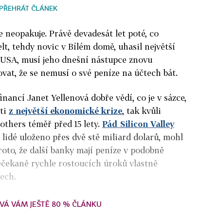
PŘEHRÁT ČLÁNEK
e neopakuje. Právě devadesát let poté, co
lt, tehdy novic v Bílém domě, uhasil největší
 USA, musí jeho dnešní nástupce znovu
ovat, že se nemusí o své peníze na účtech bát.
inancí Janet Yellenová dobře vědí, co je v sázce,
sti
z největší ekonomické krize
, tak kvůli
thers téměř před 15 lety.
Pád Silicon Valley
 lidé uloženo přes dvě stě miliard dolarů, mohl
roto, že další banky mají peníze v podobně
ečekaně rychle rostoucích úroků vlastně
ech.
VÁ VÁM JEŠTĚ 80 % ČLÁNKU