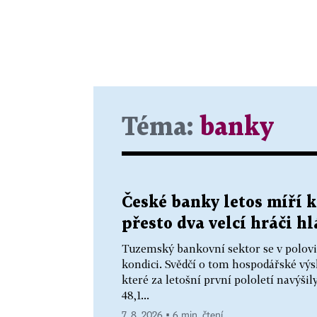
Téma:
banky
České banky letos míří 
přesto dva velcí hráči h
Tuzemský bankovní sektor se v polovi
kondici. Svědčí o tom hospodářské výs
které za letošní první pololetí navýšil
48,1...
7. 8. 2026 ▪ 6 min. čtení