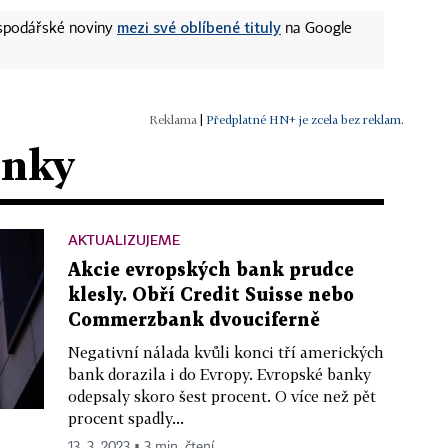
mezi své oblíbené tituly
ospodářské noviny
na Google
|
Předplatné HN+ je zcela bez reklam.
ánky
AKTUALIZUJEME
Akcie evropských bank prudce
klesly. Obří Credit Suisse nebo
Commerzbank dvouciferně
Negativní nálada kvůli konci tří amerických
bank dorazila i do Evropy. Evropské banky
odepsaly skoro šest procent. O více než pět
procent spadly...
13. 3. 2023 ▪ 3 min. čtení