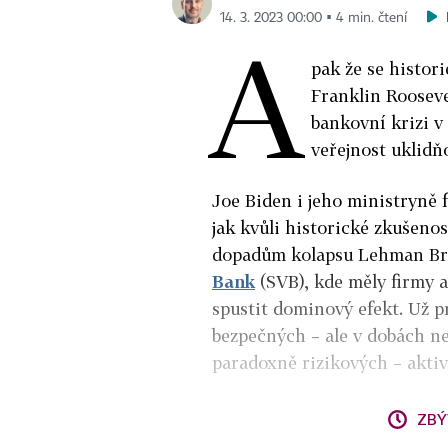
14. 3. 2023 00:00 ▪ 4 min. čtení
A
pak že se histori
Franklin Rooseve
bankovní krizi v
veřejnost uklidň
Joe Biden i jeho ministryně f
jak kvůli historické zkušeno
dopadům kolapsu Lehman Bro
Bank
(SVB), kde měly firmy a
spustit dominový efekt. Už p
bezpečných – ale v dobách n
paradoxně rizikových – aktiv
ZBÝ