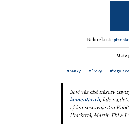
Nebo zkuste
předpla
Máte j
#banky
#úroky
#regulac
Baví vás číst názory chytr
komentářích
, kde najdet
týden sestavuje Jan Kubit
Hrstková, Martin Ehl a L