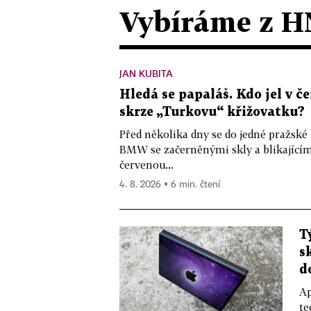
Vybíráme z H
JAN KUBITA
Hledá se papaláš. Kdo jel v
skrze „Turkovu“ křižovatku?
Před několika dny se do jedné pražské
BMW se začerněnými skly a blikající
červenou...
4. 8. 2026 ▪ 6 min. čtení
T
s
d
Ap
te