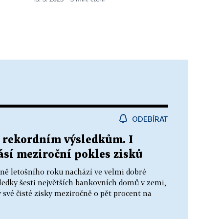
ODEBÍRAT
k rekordním výsledkům. I
lásí meziroční pokles zisků
ně letošního roku nachází ve velmi dobré
ledky šesti největších bankovních domů v zemi,
y své čisté zisky meziročně o pět procent na