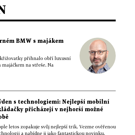
N
 černém BMW s majákem
 křižovatky přihnalo obří luxusní
m majáčkem na střeše. Na
ýden s technologiemi: Nejlepší mobilní
kládačky přicházejí v nejhorší možné
obě
ple letos zopakuje svůj nejlepší trik. Vezme ověřenou
chnologii a nabídne ji jako fantastickou novinku.