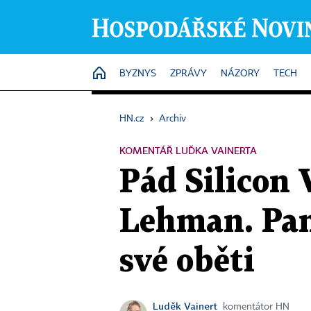
HOME
BYZNYS
ZPRÁVY
NÁZORY
TECH
HN.cz
›
Archiv
KOMENTÁŘ LUĎKA VAINERTA
Pád Silicon 
Lehman. Pani
své oběti
Luděk Vainert
komentátor HN