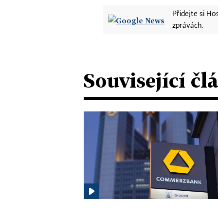
Přidejte si H
zprávách.
Související čl