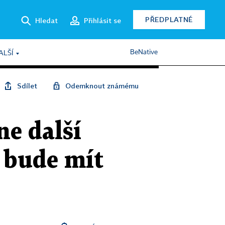
PŘEDPLATNÉ
Hledat
Přihlásit se
BeNative
ALŠÍ
Sdílet
Odemknout známému
ne další
k bude mít