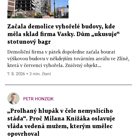
Začala demolice vyhořelé budovy, kde
měla sklad firma Vasky. Dům „ukusuje“
stotunový bagr
Demoliční firma v pátek dopoledne začala bourat
výškovou budovu v někdejším továrním areálu ve Zlíně,
která v červenci vyhořela. Zničený objekt...
7. 8. 2026 ▪ 3 min. čtení
PETR HONZEJK
„Prolhaný hlupák v čele nemyslícího
stáda“. Proč Milana Knížáka oslavuje
vláda vedená mužem, kterým umělec
opovrhoval