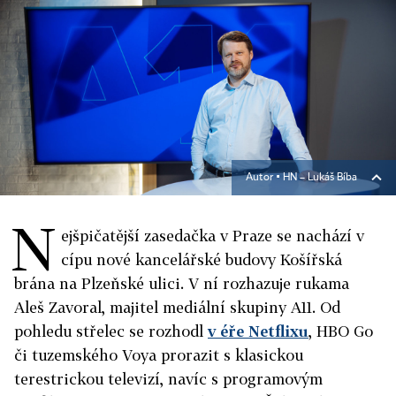
Autor ▪
HN – Lukáš Bíba
N
ejšpičatější zasedačka v Praze se nachází v
cípu nové kancelářské budovy Košířská
brána na Plzeňské ulici. V ní rozhazuje rukama
Aleš Zavoral, majitel mediální skupiny A11. Od
pohledu střelec se rozhodl
v éře Netflixu
, HBO Go
či tuzemského Voya prorazit s klasickou
terestrickou televizí, navíc s programovým