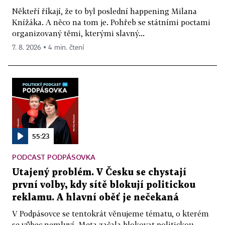
Někteří říkají, že to byl poslední happening Milana
Knížáka. A něco na tom je. Pohřeb se státními poctami
organizovaný těmi, kterými slavný...
7. 8. 2026 ▪ 4 min. čtení
55:23
PODCAST PODPÁSOVKA
Utajený problém. V Česku se chystají
první volby, kdy sítě blokují politickou
reklamu. A hlavní oběť je nečekaná
V Podpásovce se tentokrát věnujeme tématu, o kterém
se vůbec nemluví. Meta začala blokovat politickou