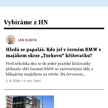
Vybíráme z HN
JAN KUBITA
Hledá se papaláš. Kdo jel v černém BMW s
majákem skrze „Turkovu“ křižovatku?
Před několika dny se do jedné pražské křižovatky
přihnalo obří luxusní BMW se začerněnými skly a
blikajícím majáčkem na střeše. Na červenou...
4. 8. 2026 ▪ 6 min. čtení