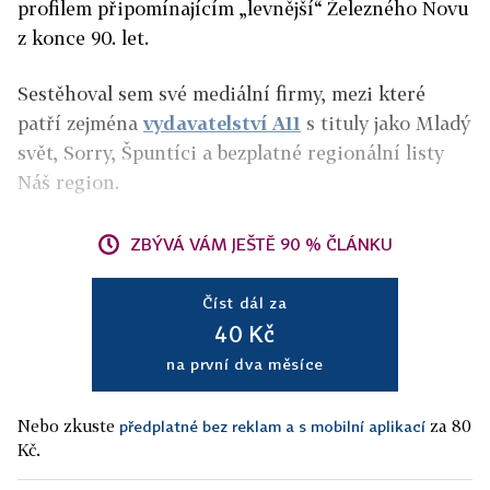
profilem připomínajícím „levnější“ Železného Novu
z konce 90. let.
Sestěhoval sem své mediální firmy, mezi které
patří zejména
vydavatelství A11
s tituly jako Mladý
svět, Sorry, Špuntíci a bezplatné regionální listy
Náš region.
ZBÝVÁ VÁM JEŠTĚ 90 % ČLÁNKU
Číst dál za
40 Kč
na první dva měsíce
Nebo zkuste
za 80
předplatné bez reklam a s mobilní aplikací
Kč.