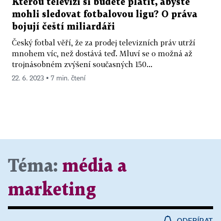
Kterou televizi si budete platit, abyste
mohli sledovat fotbalovou ligu? O práva
bojují čeští miliardáři
Český fotbal věří, že za prodej televizních práv utrží
mnohem víc, než dostává teď. Mluví se o možná až
trojnásobném zvýšení současných 150...
22. 6. 2023 ▪ 7 min. čtení
Téma:
média a
marketing
ODEBÍRAT