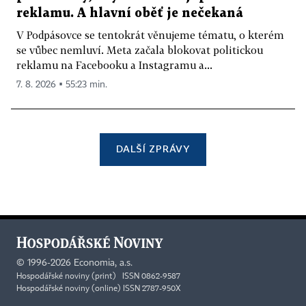
reklamu. A hlavní oběť je nečekaná
V Podpásovce se tentokrát věnujeme tématu, o kterém
se vůbec nemluví. Meta začala blokovat politickou
reklamu na Facebooku a Instagramu a...
7. 8. 2026 ▪ 55:23 min.
DALŠÍ ZPRÁVY
©
1996-2026
Economia, a.s.
Hospodářské noviny (print) ISSN 0862-9587
Hospodářské noviny (online) ISSN 2787-950X