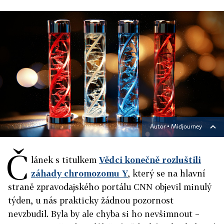
Autor ▪
Midjourney
Č
lánek s titulkem
Vědci konečně rozluštili
záhady chromozomu Y
, který se na hlavní
straně zpravodajského portálu CNN objevil minulý
týden, u nás prakticky žádnou pozornost
nevzbudil. Byla by ale chyba si ho nevšimnout –