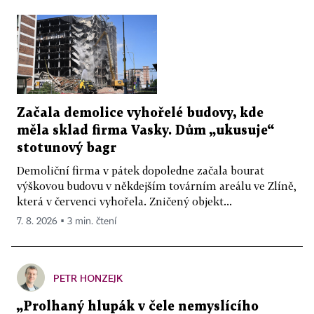
Začala demolice vyhořelé budovy, kde
měla sklad firma Vasky. Dům „ukusuje“
stotunový bagr
Demoliční firma v pátek dopoledne začala bourat
výškovou budovu v někdejším továrním areálu ve Zlíně,
která v červenci vyhořela. Zničený objekt...
7. 8. 2026 ▪ 3 min. čtení
PETR HONZEJK
„Prolhaný hlupák v čele nemyslícího