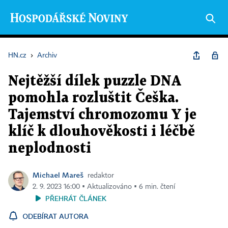
HN.cz
›
Archiv
Nejtěžší dílek puzzle DNA
pomohla rozluštit Češka.
Tajemství chromozomu Y je
klíč k dlouhověkosti i léčbě
neplodnosti
Michael Mareš
redaktor
2. 9. 2023 16:00 ▪ Aktualizováno ▪ 6 min. čtení
PŘEHRÁT ČLÁNEK
ODEBÍRAT AUTORA