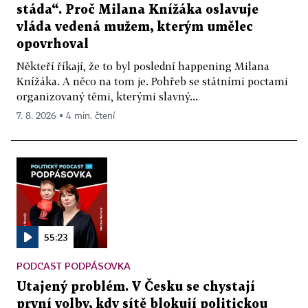
stáda“. Proč Milana Knížáka oslavuje
vláda vedená mužem, kterým umělec
opovrhoval
Někteří říkají, že to byl poslední happening Milana
Knížáka. A něco na tom je. Pohřeb se státními poctami
organizovaný těmi, kterými slavný...
7. 8. 2026 ▪ 4 min. čtení
55:23
PODCAST PODPÁSOVKA
Utajený problém. V Česku se chystají
první volby, kdy sítě blokují politickou