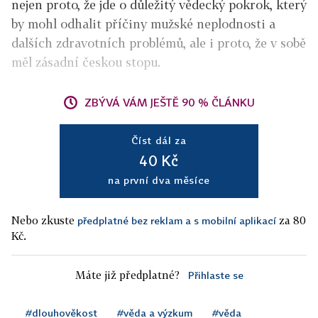
nejen proto, že jde o důležitý vědecký pokrok, který
by mohl odhalit příčiny mužské neplodnosti a
dalších zdravotních problémů, ale i proto, že v sobě
měl zásadní českou stopu.
ZBÝVÁ VÁM JEŠTĚ 90 % ČLÁNKU
Číst dál za
40 Kč
na první dva měsíce
Nebo zkuste
za 80
předplatné bez reklam a s mobilní aplikací
Kč.
Máte již předplatné?
Přihlaste se
#dlouhověkost
#věda a výzkum
#věda