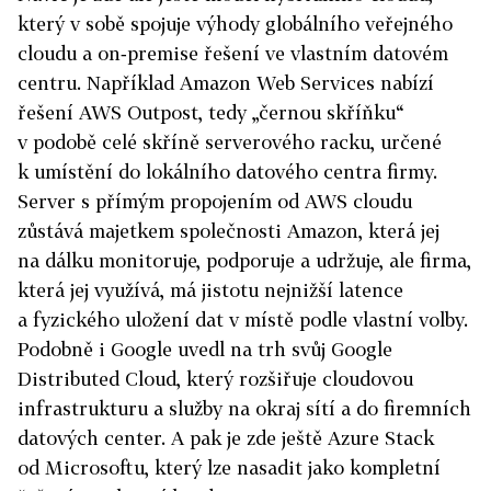
který v sobě spojuje výhody globálního veřejného
cloudu a on‑premise řešení ve vlastním datovém
centru. Například Amazon Web Services nabízí
řešení AWS Outpost, tedy „černou skříňku“
v podobě celé skříně serverového racku, určené
k umístění do lokálního datového centra firmy.
Server s přímým propojením od AWS cloudu
zůstává majetkem společnosti Amazon, která jej
na dálku monitoruje, podporuje a udržuje, ale firma,
která jej využívá, má jistotu nejnižší latence
a fyzického uložení dat v místě podle vlastní volby.
Podobně i Google uvedl na trh svůj Google
Distributed Cloud, který rozšiřuje cloudovou
infrastrukturu a služby na okraj sítí a do firemních
datových center. A pak je zde ještě Azure Stack
od Microsoftu, který lze nasadit jako kompletní