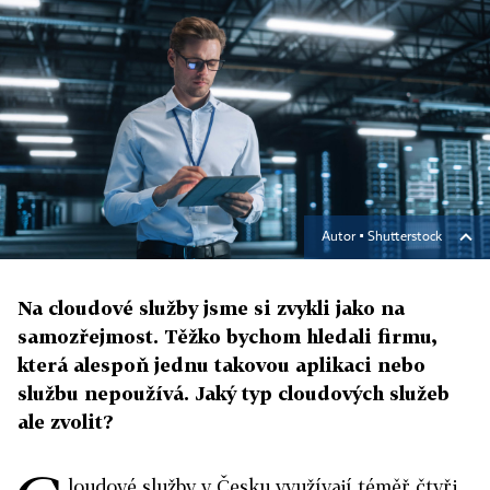
Autor ▪
Shutterstock
Na cloudové služby jsme si zvykli jako na
samozřejmost. Těžko bychom hledali firmu,
která alespoň jednu takovou aplikaci nebo
službu nepoužívá. Jaký typ cloudových služeb
ale zvolit?
loudové služby v Česku využívají téměř čtyři