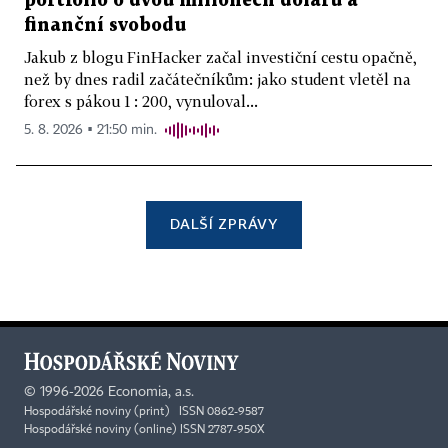
portfolio o dvou milionech dolarů a
finanční svobodu
Jakub z blogu FinHacker začal investiční cestu opačně,
než by dnes radil začátečníkům: jako student vletěl na
forex s pákou 1 : 200, vynuloval...
5. 8. 2026 ▪ 21:50 min.
DALŠÍ ZPRÁVY
©
1996-2026
Economia, a.s.
Hospodářské noviny (print) ISSN 0862-9587
Hospodářské noviny (online) ISSN 2787-950X