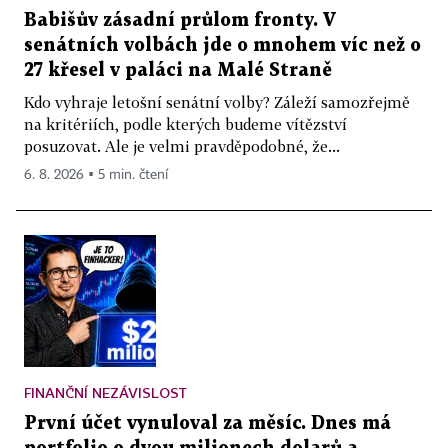
Babišův zásadní průlom fronty. V
senátních volbách jde o mnohem víc než o
27 křesel v paláci na Malé Straně
Kdo vyhraje letošní senátní volby? Záleží samozřejmě
na kritériích, podle kterých budeme vítězství
posuzovat. Ale je velmi pravděpodobné, že...
6. 8. 2026 ▪ 5 min. čtení
FINANČNÍ NEZÁVISLOST
První účet vynuloval za měsíc. Dnes má