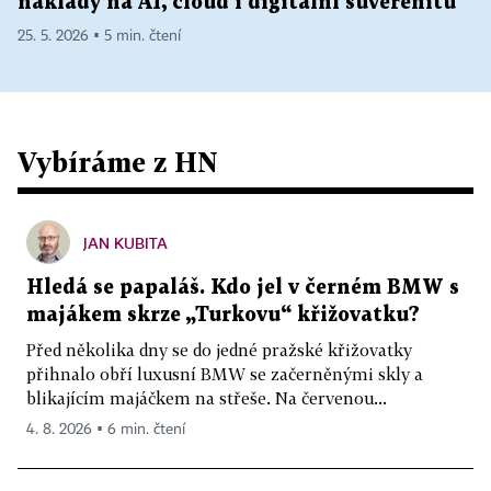
náklady na AI, cloud i digitální suverenitu
25. 5. 2026 ▪ 5 min. čtení
Vybíráme z HN
JAN KUBITA
Hledá se papaláš. Kdo jel v černém BMW s
majákem skrze „Turkovu“ křižovatku?
Před několika dny se do jedné pražské křižovatky
přihnalo obří luxusní BMW se začerněnými skly a
blikajícím majáčkem na střeše. Na červenou...
4. 8. 2026 ▪ 6 min. čtení