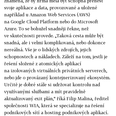
znamená, že by firma měla být schopná přenést
svoje aplikace a data, provozované a uložené
například u Amazon Web Services (AWS)
na Google Cloud Platform nebo do Microsoft
Azure. To se bohužel snadněji řekne, než
ve skutečnosti provede. „Taková cesta může být
snadná, ale i velmi komplikovaná, nebo dokonce
nereálná. Vše je o lidských zdrojích, jejich
schopnostech a nákladech. Záleží na tom, jestli je
řešení složené z atomických aplikací
na izolovaných virtuálních privátních serverech,
nebo jde o provázaný kontejnerizovaný ekosystém.
Určitě je dobré stále si udržovat kontrolu nad
využívanými službami a mít pravidelně
aktualizovaný exit plán,“ říká Filip Malina, ředitel
společnosti WIA, která se specializuje na řešení
podnikových sítí a hosting podnikových aplikací.