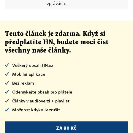
zprávách.
Tento článek
je
zdarma. Když si
předplatíte HN, budete moci číst
všechny naše články
.
Veškerý obsah HN.cz
Mobilní aplikace
Bez reklam
Odemykejte obsah pro přátele
Články v audioverzi + playlist
Možnost kdykoliv zrušit
ZA 80 KČ