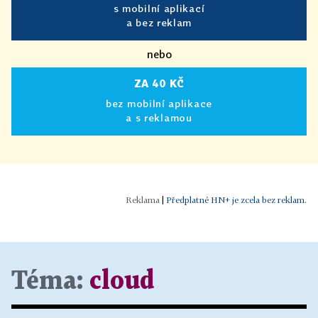
s mobilní aplikací
a bez reklam
nebo
ZA 40 KČ
bez mobilní aplikace
a s reklamou
|
Předplatné HN+ je zcela bez reklam.
Téma:
cloud