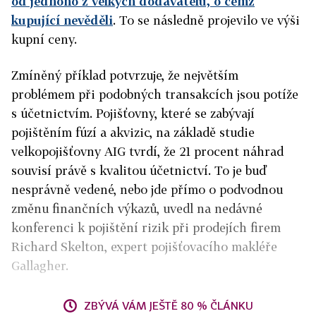
od jednoho z velkých dodavatelů, o čemž
kupující nevěděli
. To se následně projevilo ve výši
kupní ceny.
Zmíněný příklad potvrzuje, že největším
problémem při podobných transakcích jsou potíže
s účetnictvím. Pojišťovny, které se zabývají
pojištěním fúzí a akvizic, na základě studie
velkopojišťovny AIG tvrdí, že 21 procent náhrad
souvisí právě s kvalitou účetnictví. To je buď
nesprávně vedené, nebo jde přímo o podvodnou
změnu finančních výkazů, uvedl na nedávné
konferenci k
pojištění rizik při prodejích firem
Ri
chard Skelton, expert pojišťovacího makléře
Gallagher.
ZBÝVÁ VÁM JEŠTĚ 80 % ČLÁNKU