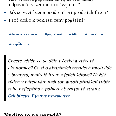
odpovídá tvrzením prodávajících?
Jak se vyvíjí cena pojištění při prodejích firem?
Proč došlo k poklesu ceny pojištění?
#fúze a akvizice
#pojištění
#AIG
#investice
#pojišťovna
Chcete vědět, co se děje v české a světové
ekonomice? Co si o aktuálních trendech myslí lidé
z byznysu, majitelé firem a jejich šéfové? Každý
týden v pátek vám naši top autoři přinášejí výběr
toho nejlepšího a pohled z byznysové strany.
Odebírejte Byznys newsletter.
Nudíte se na poradě?