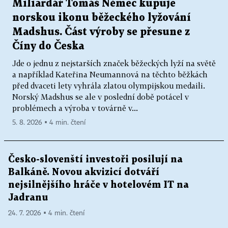
Miliardář Tomáš Němec kupuje
norskou ikonu běžeckého lyžování
Madshus. Část výroby se přesune z
Číny do Česka
Jde o jednu z nejstarších značek běžeckých lyží na světě
a například Kateřina Neumannová na těchto běžkách
před dvaceti lety vyhrála zlatou olympijskou medaili.
Norský Madshus se ale v poslední době potácel v
problémech a výroba v továrně v...
5. 8. 2026 ▪ 4 min. čtení
Česko-slovenští investoři posilují na
Balkáně. Novou akvizicí dotváří
nejsilnějšího hráče v hotelovém IT na
Jadranu
24. 7. 2026 ▪ 4 min. čtení