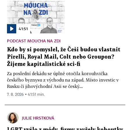
41:51
PODCAST MOUCHA NA ZDI
Kdo by si pomyslel, že Češi budou vlastnit
Pirelli, Royal Mail, Colt nebo Groupon?
Žijeme kapitalistické sci-fi
Za poslední dekádu se úplně otočila korouhvička
českého byznysu z východu na západ. Místo investic v
Rusku či jihovýchodní Asii se český...
7. 8. 2026 ▪ 41:51 min.
JULIE HRSTKOVÁ
LGBT vyšlo z módy, firmy zavřely kohoutky