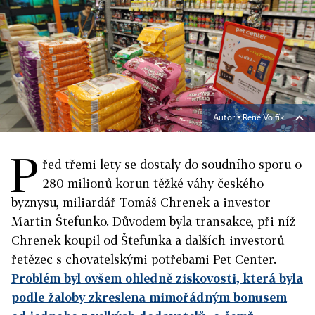
Autor ▪
René Volfík
P
řed třemi lety se dostaly do soudního sporu o
280 milionů korun těžké váhy českého
byznysu, miliardář Tomáš Chrenek a investor
Martin Štefunko. Důvodem byla transakce, při níž
Chrenek koupil od Štefunka a dalších investorů
řetězec s chovatelskými potřebami Pet Center.
Problém byl ovšem ohledně ziskovosti, která byla
podle žaloby zkreslena mimořádným bonusem