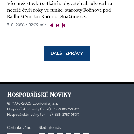
Více než stovku setkání s obyvateli absolvoval za
necelé čtyři roky ve funkci starosty Rožnova pod
Radhoštěm Jan Kučera. „Snažíme se...
7. 8. 2026 ▪ 32:09 min.
DALŠÍ ZPRÁVY
©
1996-2026
Economia, a.s.
Hospodářské noviny (print) ISSN 0862-9587
Hospodářské noviny (online) ISSN 2787-950X
Certifikováno
Sledujte nás