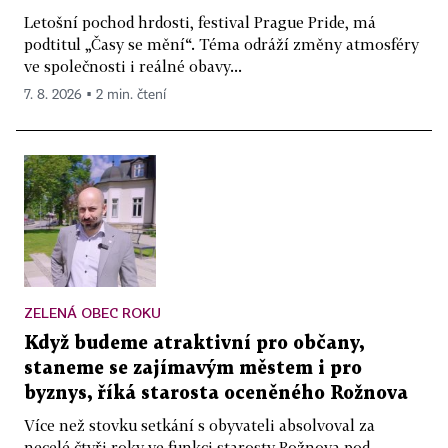
Letošní pochod hrdosti, festival Prague Pride, má
podtitul „Časy se mění“. Téma odráží změny atmosféry
ve společnosti i reálné obavy...
7. 8. 2026 ▪ 2 min. čtení
ZELENÁ OBEC ROKU
Když budeme atraktivní pro občany,
staneme se zajímavým městem i pro
byznys, říká starosta oceněného Rožnova
Více než stovku setkání s obyvateli absolvoval za
necelé čtyři roky ve funkci starosty Rožnova pod