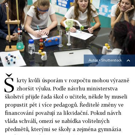
Autor ▪
Shutterstock
Š
krty kvůli úsporám v rozpočtu mohou výrazně
zhoršit výuku. Podle návrhu ministerstva
školství přijde řada škol o učitele, někde by museli
propustit pět i více pedagogů. Ředitelé změny ve
financování považují za likvidační. Pokud návrh
vláda schválí, omezí se nabídka volitelných
předmětů, kterými se školy a zejména gymnázia