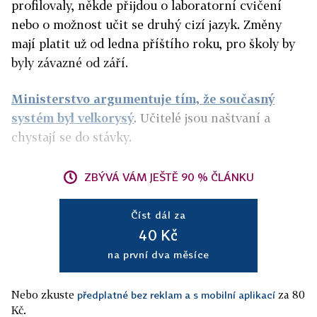
profilovaly, někde přijdou o laboratorní cvičení
nebo o možnost učit se druhý cizí jazyk. Změny
mají platit už od ledna příštího roku, pro školy by
byly závazné od září.
Ministerstvo argumentuje tím, že současný
systém byl velkorysý
. Učitelé jsou naštvaní a
chystají se do stávky.
ZBÝVÁ VÁM JEŠTĚ 90 % ČLÁNKU
Číst dál za
40 Kč
na první dva měsíce
Nebo zkuste
za 80
předplatné bez reklam a s mobilní aplikací
Kč.