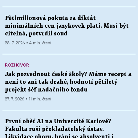
Pětimilionová pokuta za diktát
minimálních cen jazykovek platí. Musí být
citelná, potvrdil soud
28. 7. 2026 ▪ 4 min. čtení
ROZHOVOR
Jak pozvednout české školy? Máme recept a
není to ani tak drahé, hodnotí pětiletý
projekt šéf nadačního fondu
27. 7. 2026 ▪ 11 min. čtení
První oběť AI na Univerzitě Karlově?
Fakulta ruší překladatelský ústav.
Likvidace oboru, brání se absolventi i