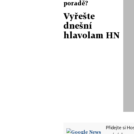
poradě?
Vyřešte
dnešní
hlavolam HN
Přidejte si H