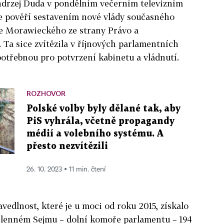
ndrzej Duda v pondělním večerním televizním
že pověří sestavením nové vlády současného
e Morawieckého ze strany Právo a
.
Ta sice zvítězila v říjnových parlamentních
 potřebnou pro potvrzení kabinetu a vládnutí.
ROZHOVOR
Polské volby byly dělané tak, aby
PiS vyhrála, včetně propagandy
médií a volebního systému. A
přesto nezvítězili
26. 10. 2023 ▪ 11 min. čtení
vedlnost, které je u moci od roku 2015, získalo
členném Sejmu – dolní komoře parlamentu – 194