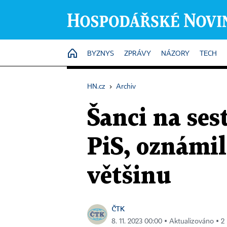
HOME
BYZNYS
ZPRÁVY
NÁZORY
TECH
HN.cz
›
Archiv
Šanci na ses
PiS, oznámi
většinu
ČTK
8. 11. 2023 00:00 ▪ Aktualizováno ▪ 2 