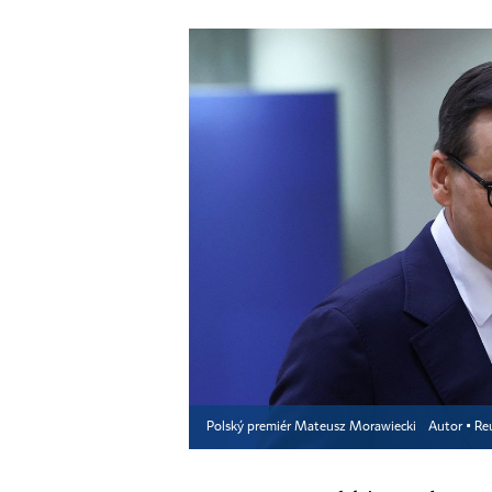
Polský premiér Mateusz Morawiecki
Autor ▪
Re