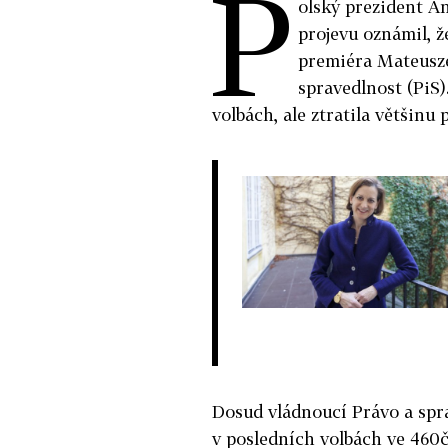
P
olský prezident A
projevu oznámil, 
premiéra Mateusz
spravedlnost (PiS)
volbách, ale ztratila většinu
Dosud vládnoucí Právo a spra
v posledních volbách ve 460