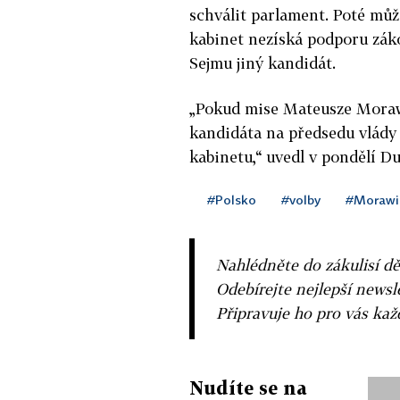
schválit parlament. Poté můž
kabinet nezíská podporu záko
Sejmu jiný kandidát.
„Pokud mise Mateusze Morawi
kandidáta na předsedu vlády
kabinetu,“ uvedl v pondělí Du
#Polsko
#volby
#Morawi
Nahlédněte do zákulisí dě
Odebírejte nejlepší news
Připravuje ho pro vás ka
Nudíte se na