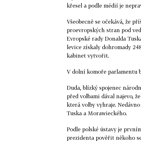
křesel a podle médií je nepr
Všeobecně se očekává, že pří
proevropských stran pod ved
Evropské rady Donalda Tuska.
levice získaly dohromady 248 
kabinet vytvořit.
V dolní komoře parlamentu b
Duda, blízký spojenec národn
před volbami dával najevo, že
která volby vyhraje. Nedávno
Tuska a Morawieckého.
Podle polské ústavy je prvn
prezidenta pověřit někoho s