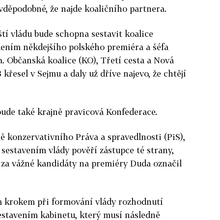
avděpodobné, že najde koaličního partnera.
ští vládu bude schopna sestavit koalice
ením někdejšího polského premiéra a šéfa
 Občanská koalice (KO), Třetí cesta a Nová
křesel v Sejmu a daly už dříve najevo, že chtějí
ude také krajně pravicová Konfederace.
ě konzervativního Práva a spravedlnosti (PiS),
 sestavením vlády pověří zástupce té strany,
 za vážné kandidáty na premiéry Duda označil
ím krokem při formování vlády rozhodnutí
estavením kabinetu, který musí následně