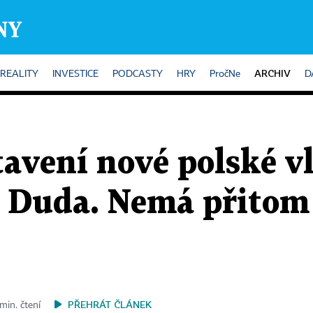
ARCHIV
REALITY
INVESTICE
PODCASTY
HRY
PročNe
D
tavení nové polské v
l Duda. Nemá přitom
PŘEHRÁT ČLÁNEK
min. čtení