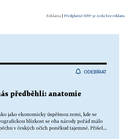
|
Předplatné HN+ je zcela bez reklam.
ODEBÍRAT
nás předběhli: anatomie
lsko jako ekonomicky úspěšnou zemi, kde se
geografickou blízkost se oba národy pořád málo
spěchu v českých očích poněkud tajemné. Přišel...