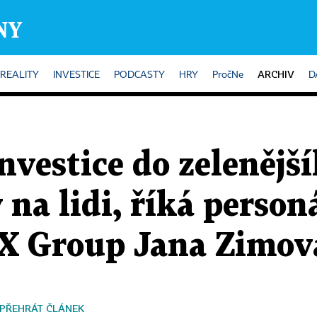
ARCHIV
REALITY
INVESTICE
PODCASTY
HRY
PročNe
D
nvestice do zeleněj
na lidi, říká person
X Group Jana Zimov
PŘEHRÁT ČLÁNEK