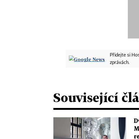
Přidejte si H
zprávách.
Související čl
D
M
r