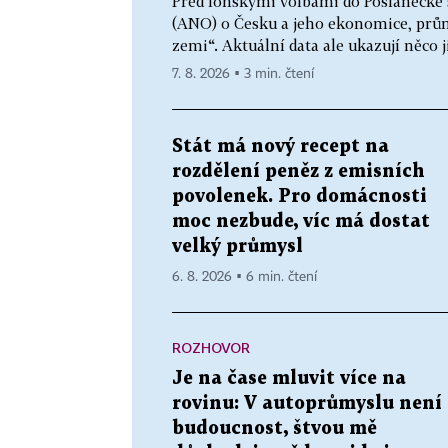
Před loňskými volbami do Poslanecké
(ANO) o Česku a jeho ekonomice, průmy
zemi“. Aktuální data ale ukazují něco
7. 8. 2026 ▪ 3 min. čtení
Stát má nový recept na
rozdělení peněz z emisních
povolenek. Pro domácnosti
moc nezbude, víc má dostat
velký průmysl
6. 8. 2026 ▪ 6 min. čtení
ROZHOVOR
Je na čase mluvit více na
rovinu: V autoprůmyslu není
budoucnost, štvou mě