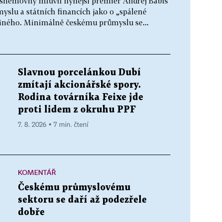
 sněmovny mluvil nynější premiér Andrej Babiš
slu a státních financích jako o „spálené
 jiného. Minimálně českému průmyslu se...
Slavnou porcelánkou Dubí
zmítají akcionářské spory.
Rodina továrníka Feixe jde
proti lidem z okruhu PPF
7. 8. 2026 ▪ 7 min. čtení
KOMENTÁŘ
Českému průmyslovému
sektoru se daří až podezřele
dobře