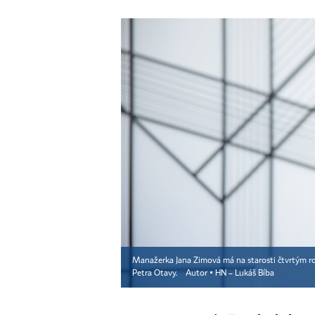
Manažerka Jana Zimová má na starosti čtvrtým r
Petra Otavy.
Autor ▪
HN – Lukáš Bíba