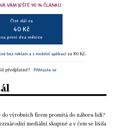
VÁ VÁM JEŠTĚ 90 % ČLÁNKU
Číst dál za
40 Kč
na první dva měsíce
za 80 Kč.
tné bez reklam a s mobilní aplikací
iž předplatné?
Přihlaste se
dál
e do výrobních firem promítá do náboru lidí?
zinárodní mediální skupině a v čem se lišila