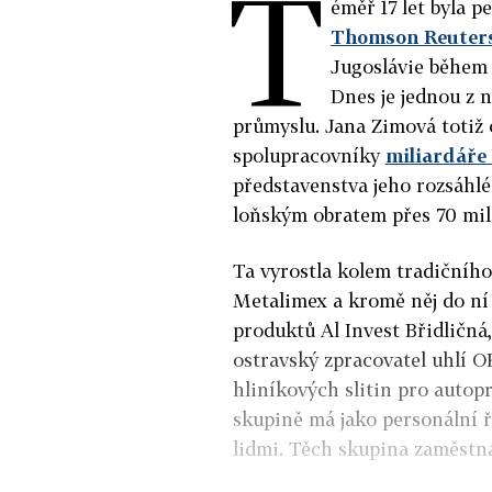
T
éměř 17 let byla 
Thomson Reuter
Jugoslávie během 
Dnes je jednou z
průmyslu. Jana Zimová totiž 
spolupracovníky
miliardáře
představenstva jeho rozsáhl
loňským obratem přes 70 mil
Ta vyrostla kolem tradičníh
Metalimex a kromě něj do ní
produktů Al Invest Břidličná
ostravský zpracovatel uhlí 
hliníkových slitin pro auto
skupině má jako personální ře
lidmi. Těch skupina zaměstnáv