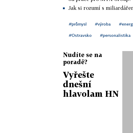
Jak si rozumí s miliardář
#průmysl
#výroba
#energ
#Ostravsko
#personalistika
Nudíte se na
poradě?
Vyřešte
dnešní
hlavolam HN