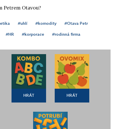
em Petrem Otavou?
etika
#uhlí
#komodity
#Otava Petr
#HR
#korporace
#rodinná firma
HRÁT
HRÁT