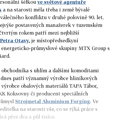
personální šéfkou
ve světové agentuře
s
a na starosti měla třeba i země bývalé
válečného konfliktu v druhé polovině 90. let.
 nejvýše postavených manažerek v tuzemském
čtvrtým rokem patří mezi nejbližší
 Petra Otavy
, je místopředsedkyní
é energeticko-průmyslové skupiny MTX Group s
iard.
o obchodníka s uhlím a dalšími komoditami
 dnes patří významný výrobce hliníkových
, výrobce obalových materiálů TAPA Tábor,
OKK Koksovny či producent
speciálních
průmysl
Strojmetal
Aluminium Forging
. Ve
ditelka na starosti vše, co se týká práce s
á přes dva a půl tisíce.