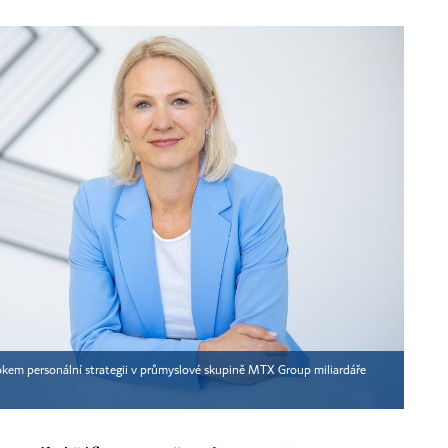
okem personální strategii v průmyslové skupině MTX Group miliardáře