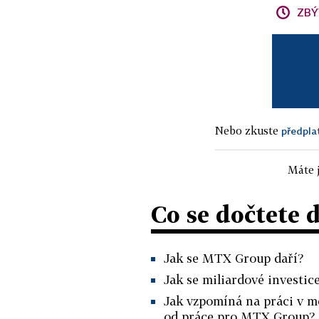
ZBÝ
Nebo zkuste
předpla
Máte j
Co se dočtete 
Jak se MTX Group daří?
Jak se miliardové investic
Jak vzpomíná na práci v me
od práce pro MTX Group?