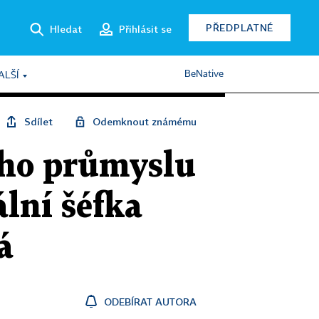
PŘEDPLATNÉ
Hledat
Přihlásit se
BeNative
ALŠÍ
Sdílet
Odemknout známému
šího průmyslu
ální šéfka
á
ODEBÍRAT AUTORA