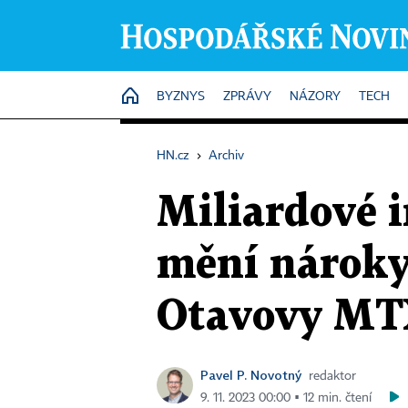
HOME
BYZNYS
ZPRÁVY
NÁZORY
TECH
HN.cz
›
Archiv
Miliardové i
mění nároky 
Otavovy MT
Pavel P. Novotný
redaktor
9. 11. 2023 00:00 ▪ 12 min. čtení