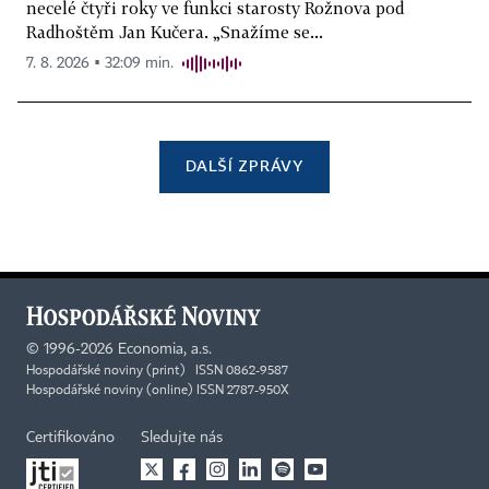
necelé čtyři roky ve funkci starosty Rožnova pod
Radhoštěm Jan Kučera. „Snažíme se...
7. 8. 2026 ▪ 32:09 min.
DALŠÍ ZPRÁVY
©
1996-2026
Economia, a.s.
Hospodářské noviny (print) ISSN 0862-9587
Hospodářské noviny (online) ISSN 2787-950X
Certifikováno
Sledujte nás