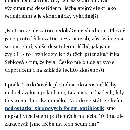
nemoc léčit antibiotiky pět až sedm dní.
Dle
výzkumu má desetidenní léčba stejný efekt jako
sedmidenní a je ekonomicky výhodnější.
„Na tom se ale zatím nedokážeme shodnout. Plošně
jsme proto léčbu zatím nezkracovali, zůstáváme na
sedmidenní, spíše desetidenní léčbě, jak jsme
zvyklí. A to i vzhledem k tíži těch příznaků,“ říká
Šebková s tím, že by si Česko mělo udělat svoje
doporučení i na základě těchto zkušeností.
I podle Tvrdoňové k plošnému zkracování léčby
nedocházelo: a pokud ano, tak jen v případech, kdy
Česko antibiotika nemělo. „Mohlo se stát, že kvůli
nedostatku sirupových forem antibiotik
jsme
nepsali více balení potřebných na léčbu 10 dnů, ale
zkracovali jsme léčbu na těch sedm dní.“