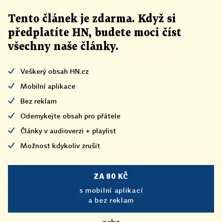
Tento článek
je
zdarma. Když si
předplatíte HN, budete moci číst
všechny naše články
.
Veškerý obsah HN.cz
Mobilní aplikace
Bez reklam
Odemykejte obsah pro přátele
Články v audioverzi + playlist
Možnost kdykoliv zrušit
ZA 80 KČ
s mobilní aplikací
a bez reklam
nebo