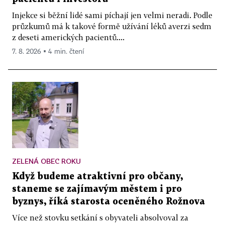
Injekce si běžní lidé sami píchají jen velmi neradi. Podle
průzkumů má k takové formě užívání léků averzi sedm
z deseti amerických pacientů....
7. 8. 2026 ▪ 4 min. čtení
ZELENÁ OBEC ROKU
Když budeme atraktivní pro občany,
staneme se zajímavým městem i pro
byznys, říká starosta oceněného Rožnova
Více než stovku setkání s obyvateli absolvoval za