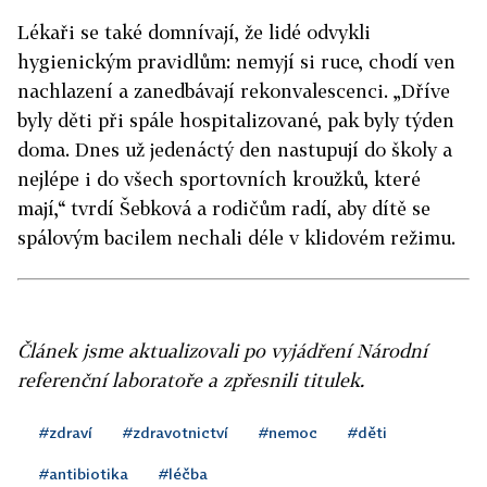
Lékaři se také domnívají, že lidé odvykli
hygienickým pravidlům: nemyjí si ruce, chodí ven
nachlazení a zanedbávají rekonvalescenci. „Dříve
byly děti při spále hospitalizované, pak byly týden
doma. Dnes už jedenáctý den nastupují do školy a
nejlépe i do všech sportovních kroužků, které
mají,“ tvrdí Šebková a rodičům radí, aby dítě se
spálovým bacilem nechali déle v klidovém režimu.
Článek jsme aktualizovali po vyjádření Národní
referenční laboratoře a zpřesnili titulek.
#zdraví
#zdravotnictví
#nemoc
#děti
#antibiotika
#léčba