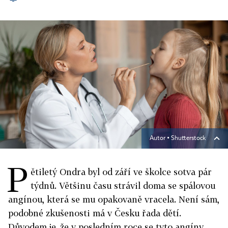
Autor ▪
Shutterstock
P
ětiletý Ondra byl od září ve školce sotva pár
týdnů. Většinu času strávil doma se spálovou
angínou, která se mu opakovaně vracela. Není sám,
podobné zkušenosti má v Česku řada dětí.
Důvodem je, že v posledním roce se tyto angíny