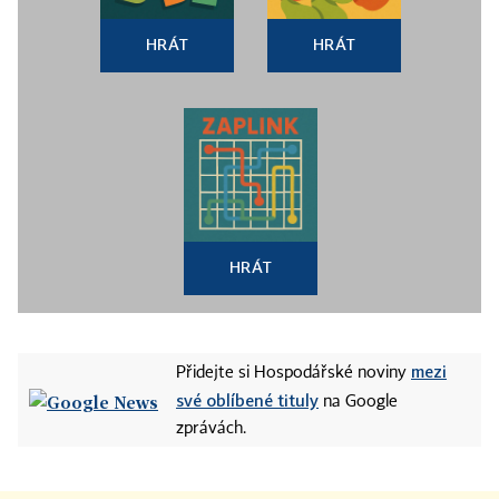
HRÁT
HRÁT
HRÁT
mezi
Přidejte si Hospodářské noviny
své oblíbené tituly
na Google
zprávách.