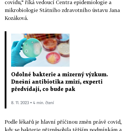
covidu,“ říká vedoucí Centra epidemiologie a
mikrobiologie Státního zdravotního ústavu Jana
Kozáková.
Odolné bakterie a mizerný výzkum.
Dnešní antibiotika zmizí, experti
předvídají, co bude pak
8. 11. 2023 ▪ 4 min. čtení
Podle lékařů je hlavní příčinou změn právě covid,
kdy se bakterie přizpůsobila těžším podmínkám a