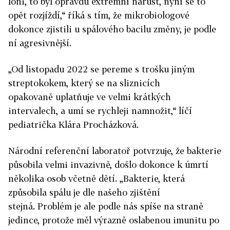
loni, to byl opravdu extrémní nárůst, nyní se to
opět rozjíždí,“ říká s tím, že mikrobiologové
dokonce zjistili u spálového bacilu změny, je podle
ní agresivnější.
„Od listopadu 2022 se pereme s trošku jiným
streptokokem, který se na sliznicích
opakovaně uplatňuje ve velmi krátkých
intervalech, a umí se rychleji namnožit,“ líčí
pediatrička Klára Procházková.
Národní referenční laboratoř potvrzuje, že bakterie
působila velmi invazivně, došlo dokonce k úmrtí
několika osob včetně dětí. „
Bakterie, která
způsobila spálu je dle našeho zjištění
stejná.
Problém je ale podle nás spíše na straně
jedince, protože měl výrazně oslabenou imunitu po