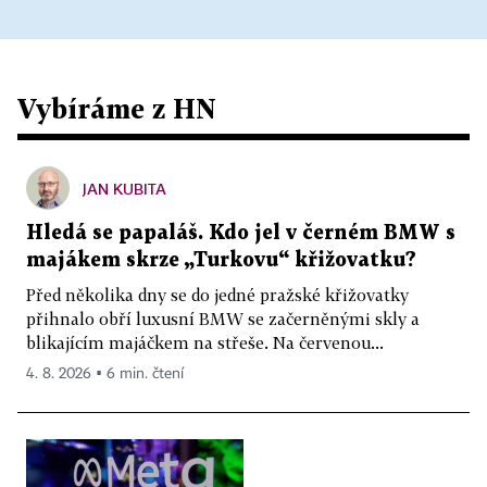
Vybíráme z HN
JAN KUBITA
Hledá se papaláš. Kdo jel v černém BMW s
majákem skrze „Turkovu“ křižovatku?
Před několika dny se do jedné pražské křižovatky
přihnalo obří luxusní BMW se začerněnými skly a
blikajícím majáčkem na střeše. Na červenou...
4. 8. 2026 ▪ 6 min. čtení