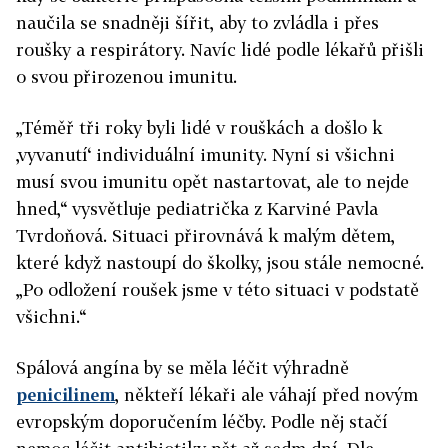
naučila se snadněji šířit, aby to zvládla i přes
roušky a respirátory. Navíc lidé podle lékařů přišli
o svou přirozenou imunitu.
„Téměř tři roky byli lidé v rouškách a došlo k
‚vyvanutí‘ individuální imunity. Nyní si všichni
musí svou imunitu opět nastartovat, ale to nejde
hned,“ vysvětluje pediatrička z Karviné Pavla
Tvrdoňová. Situaci přirovnává k malým dětem,
které když nastoupí do školky, jsou stále nemocné.
„Po odložení roušek jsme v této situaci v podstatě
všichni.“
Spálová angína by se měla léčit výhradně
penicilinem
, někteří lékaři ale váhají před novým
evropským doporučením léčby. Podle něj stačí