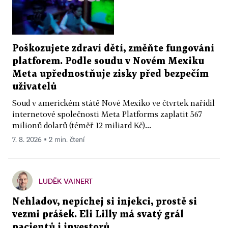
Poškozujete zdraví dětí, změňte fungování
platforem. Podle soudu v Novém Mexiku
Meta upřednostňuje zisky před bezpečím
uživatelů
Soud v americkém státě Nové Mexiko ve čtvrtek nařídil
internetové společnosti Meta Platforms zaplatit 567
milionů dolarů (téměř 12 miliard Kč)...
7. 8. 2026 ▪ 2 min. čtení
LUDĚK VAINERT
Nehladov, nepíchej si injekci, prostě si
vezmi prášek. Eli Lilly má svatý grál
pacientů i investorů